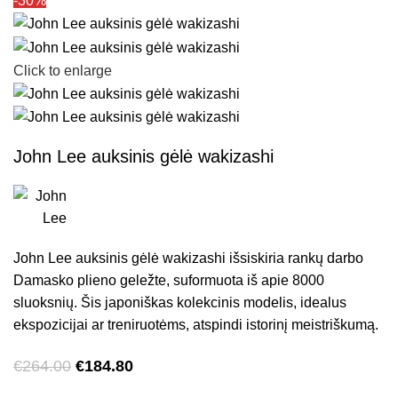
-30%
Click to enlarge
John Lee auksinis gėlė wakizashi
John Lee auksinis gėlė wakizashi išsiskiria rankų darbo
Damasko plieno geležte, suformuota iš apie 8000
sluoksnių. Šis japoniškas kolekcinis modelis, idealus
ekspozicijai ar treniruotėms, atspindi istorinį meistriškumą.
€
264.00
€
184.80