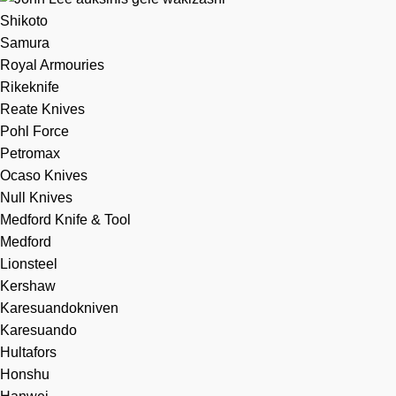
Shikoto
Samura
Royal Armouries
Rikeknife
Reate Knives
Pohl Force
Petromax
Ocaso Knives
Null Knives
Medford Knife & Tool
Medford
Lionsteel
Kershaw
Karesuandokniven
Karesuando
Hultafors
Honshu