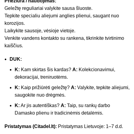
Priežiūra / naudojimas:
Geležtę reguliariai valykite sausa šluoste.
Tepkite specialiu aliejumi anglies plienui, saugant nuo
korozijos.
Laikykite sausoje, vėsioje vietoje.
Venkite vandens kontakto su rankena, tikrinkite tvirtinimo
kaiščius.
DUK:
K:
Kam skirtas šis kardas?
A:
Kolekcionavimui,
dekoracijai, treniruotėms.
K:
Kaip prižiūrėti geležtę?
A:
Valykite, tepkite aliejumi,
saugokite nuo drėgmės.
K:
Ar jis autentiškas?
A:
Taip, su rankų darbo
Damasko plienu ir tradicinėmis detalėmis.
Pristatymas (Citadel.lt):
Pristatymas Lietuvoje: 1–7 d.d.