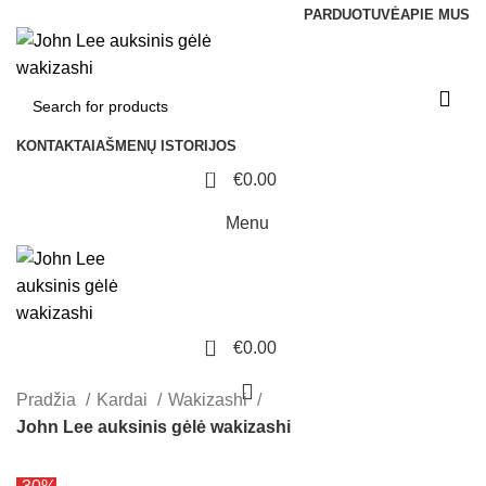
PARDUOTUVĖ
APIE MUS
KONTAKTAI
AŠMENŲ ISTORIJOS
0
€
0.00
Menu
0
€
0.00
Pradžia
Kardai
Wakizashi
John Lee auksinis gėlė wakizashi