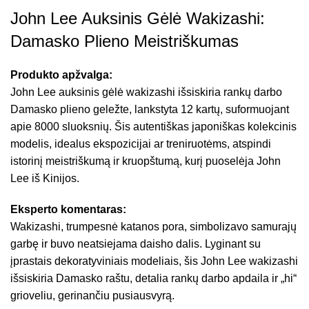
John Lee Auksinis Gėlė Wakizashi:
Damasko Plieno Meistriškumas
Produkto apžvalga:
John Lee auksinis gėlė wakizashi išsiskiria rankų darbo
Damasko plieno geležte, lankstyta 12 kartų, suformuojant
apie 8000 sluoksnių. Šis autentiškas japoniškas kolekcinis
modelis, idealus ekspozicijai ar treniruotėms, atspindi
istorinį meistriškumą ir kruopštumą, kurį puoselėja John
Lee iš Kinijos.
Eksperto komentaras:
Wakizashi, trumpesnė katanos pora, simbolizavo samurajų
garbę ir buvo neatsiejama daisho dalis. Lyginant su
įprastais dekoratyviniais modeliais, šis John Lee wakizashi
išsiskiria Damasko raštu, detalia rankų darbo apdaila ir „hi“
grioveliu, gerinančiu pusiausvyrą.