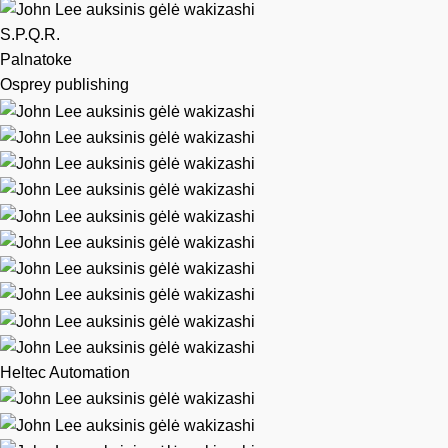
S.P.Q.R.
Palnatoke
Osprey publishing
Heltec Automation