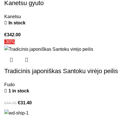
Kanetsu gyuto
Kanetsu
In stock
€
342.00
-30%
Tradicinis japoniškas Santoku virėjo peilis
Fudo
1 in stock
€
31.40
€
44.85