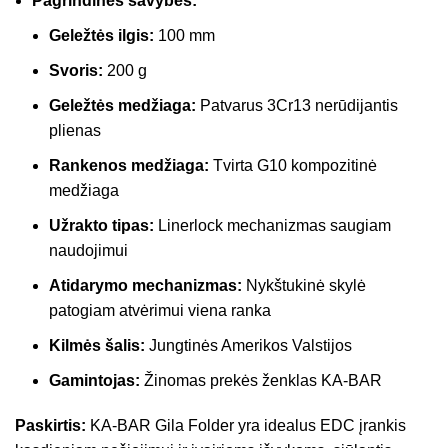
Pagrindinės savybės:
Geležtės ilgis:
100 mm
Svoris:
200 g
Geležtės medžiaga:
Patvarus 3Cr13 nerūdijantis
plienas
Rankenos medžiaga:
Tvirta G10 kompozitinė
medžiaga
Užrakto tipas:
Linerlock mechanizmas saugiam
naudojimui
Atidarymo mechanizmas:
Nykštukinė skylė
patogiam atvėrimui viena ranka
Kilmės šalis:
Jungtinės Amerikos Valstijos
Gamintojas:
Žinomas prekės ženklas KA-BAR
Paskirtis:
KA-BAR Gila Folder yra idealus EDC įrankis