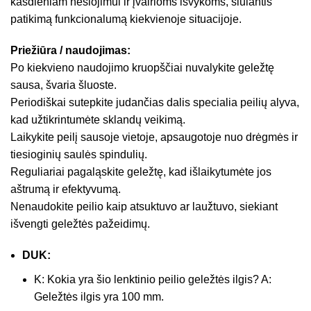
kasdieniam nešiojimui ir įvairioms išvykoms, siūlantis
patikimą funkcionalumą kiekvienoje situacijoje.
Priežiūra / naudojimas:
Po kiekvieno naudojimo kruopščiai nuvalykite geležtę
sausa, švaria šluoste.
Periodiškai sutepkite judančias dalis specialia peilių alyva,
kad užtikrintumėte sklandų veikimą.
Laikykite peilį sausoje vietoje, apsaugotoje nuo drėgmės ir
tiesioginių saulės spindulių.
Reguliariai pagaląskite geležtę, kad išlaikytumėte jos
aštrumą ir efektyvumą.
Nenaudokite peilio kaip atsuktuvo ar laužtuvo, siekiant
išvengti geležtės pažeidimų.
DUK:
K: Kokia yra šio lenktinio peilio geležtės ilgis? A:
Geležtės ilgis yra 100 mm.