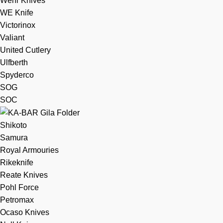
Wehr Knives
WE Knife
Victorinox
Valiant
United Cutlery
Ulfberth
Spyderco
SOG
SOC
Shikoto
Samura
Royal Armouries
Rikeknife
Reate Knives
Pohl Force
Petromax
Ocaso Knives