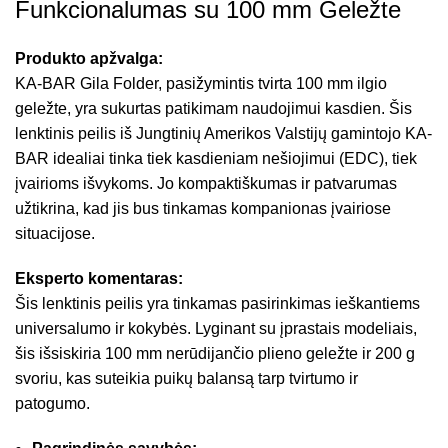
Funkcionalumas su 100 mm Geležte
Produkto apžvalga:
KA-BAR Gila Folder, pasižymintis tvirta 100 mm ilgio
geležte, yra sukurtas patikimam naudojimui kasdien. Šis
lenktinis peilis iš Jungtinių Amerikos Valstijų gamintojo KA-
BAR idealiai tinka tiek kasdieniam nešiojimui (EDC), tiek
įvairioms išvykoms. Jo kompaktiškumas ir patvarumas
užtikrina, kad jis bus tinkamas kompanionas įvairiose
situacijose.
Eksperto komentaras:
Šis lenktinis peilis yra tinkamas pasirinkimas ieškantiems
universalumo ir kokybės. Lyginant su įprastais modeliais,
šis išsiskiria 100 mm nerūdijančio plieno geležte ir 200 g
svoriu, kas suteikia puikų balansą tarp tvirtumo ir
patogumo.