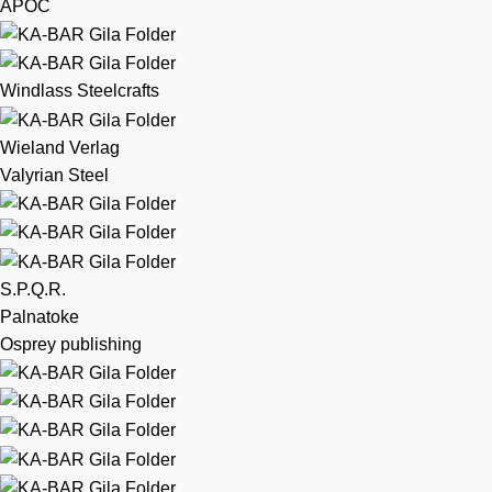
APOC
Windlass Steelcrafts
Wieland Verlag
Valyrian Steel
S.P.Q.R.
Palnatoke
Osprey publishing