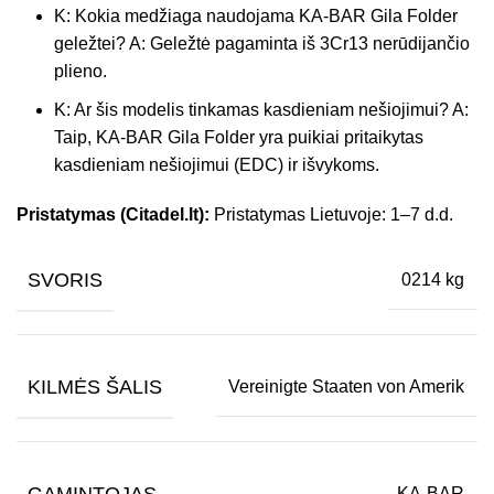
K: Kokia medžiaga naudojama KA-BAR Gila Folder
geležtei? A: Geležtė pagaminta iš 3Cr13 nerūdijančio
plieno.
K: Ar šis modelis tinkamas kasdieniam nešiojimui? A:
Taip, KA-BAR Gila Folder yra puikiai pritaikytas
kasdieniam nešiojimui (EDC) ir išvykoms.
Pristatymas (Citadel.lt):
Pristatymas Lietuvoje: 1–7 d.d.
SVORIS
0214 kg
KILMĖS ŠALIS
Vereinigte Staaten von Amerik
GAMINTOJAS
KA-BAR