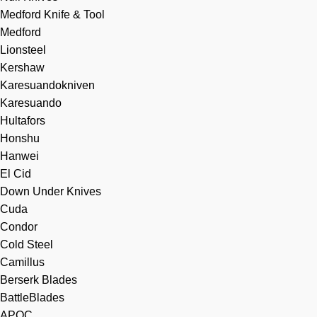
Medford Knife & Tool
Medford
Lionsteel
Kershaw
Karesuandokniven
Karesuando
Hultafors
Honshu
Hanwei
El Cid
Down Under Knives
Cuda
Condor
Cold Steel
Camillus
Berserk Blades
BattleBlades
APOC