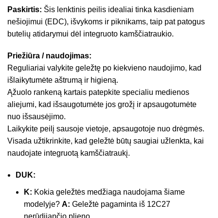
Paskirtis:
Šis lenktinis peilis idealiai tinka kasdieniam
nešiojimui (EDC), išvykoms ir piknikams, taip pat patogus
butelių atidarymui dėl integruoto kamščiatraukio.
Priežiūra / naudojimas:
Reguliariai valykite geležtę po kiekvieno naudojimo, kad
išlaikytumėte aštrumą ir higieną.
Ąžuolo rankeną kartais patepkite specialiu medienos
aliejumi, kad išsaugotumėte jos grožį ir apsaugotumėte
nuo išsausėjimo.
Laikykite peilį sausoje vietoje, apsaugotoje nuo drėgmės.
Visada užtikrinkite, kad geležtė būtų saugiai užlenkta, kai
naudojate integruotą kamščiatraukį.
DUK:
K:
Kokia geležtės medžiaga naudojama šiame
modelyje?
A:
Geležtė pagaminta iš 12C27
nerūdijančio plieno.