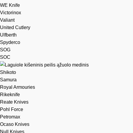
WE Knife
Victorinox
Valiant
United Cutlery
Ulfberth
Spyderco
SOG
SOC
Shikoto
Samura
Royal Armouries
Rikeknife
Reate Knives
Pohl Force
Petromax
Ocaso Knives
Null Knives