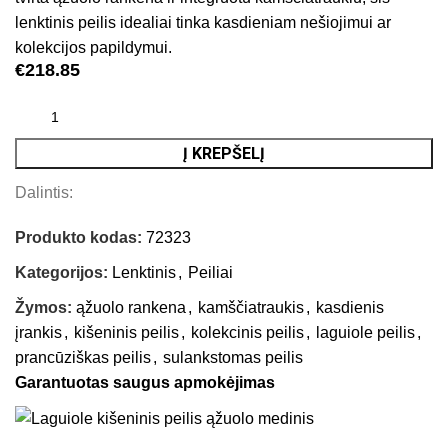
lenktinis peilis idealiai tinka kasdieniam nešiojimui ar
kolekcijos papildymui.
€
218.85
Į KREPŠELĮ
Dalintis:
Produkto kodas:
72323
Kategorijos:
Lenktinis
,
Peiliai
Žymos:
ąžuolo rankena
,
kamščiatraukis
,
kasdienis
įrankis
,
kišeninis peilis
,
kolekcinis peilis
,
laguiole peilis
,
prancūziškas peilis
,
sulankstomas peilis
Garantuotas saugus apmokėjimas