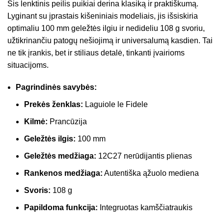
Šis lenktinis peilis puikiai derina klasiką ir praktiškumą.
Lyginant su įprastais kišeniniais modeliais, jis išsiskiria
optimaliu 100 mm geležtės ilgiu ir nedideliu 108 g svoriu,
užtikrinančiu patogų nešiojimą ir universalumą kasdien. Tai
ne tik įrankis, bet ir stiliaus detalė, tinkanti įvairioms
situacijoms.
Pagrindinės savybės:
Prekės ženklas:
Laguiole le Fidele
Kilmė:
Prancūzija
Geležtės ilgis:
100 mm
Geležtės medžiaga:
12C27 nerūdijantis plienas
Rankenos medžiaga:
Autentiška ąžuolo mediena
Svoris:
108 g
Papildoma funkcija:
Integruotas kamščiatraukis