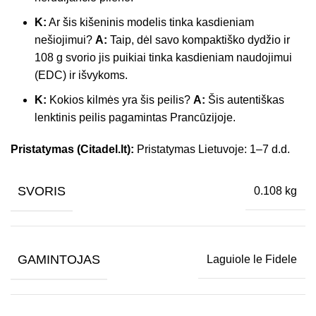
K:
Ar šis kišeninis modelis tinka kasdieniam
nešiojimui?
A:
Taip, dėl savo kompaktiško dydžio ir
108 g svorio jis puikiai tinka kasdieniam naudojimui
(EDC) ir išvykoms.
K:
Kokios kilmės yra šis peilis?
A:
Šis autentiškas
lenktinis peilis pagamintas Prancūzijoje.
Pristatymas (Citadel.lt):
Pristatymas Lietuvoje: 1–7 d.d.
SVORIS
0.108 kg
GAMINTOJAS
Laguiole le Fidele