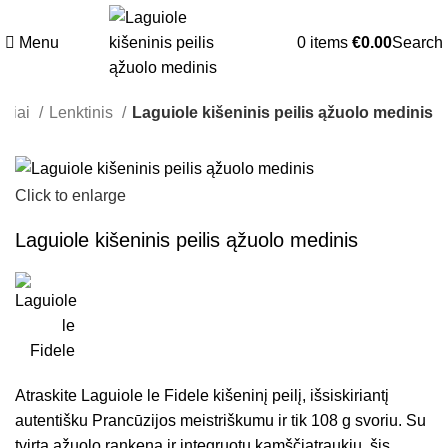
Menu
0
items
€
0.00
Search
iliai
Lenktinis
Laguiole kišeninis peilis ąžuolo medinis
Click to enlarge
Laguiole kišeninis peilis ąžuolo medinis
Atraskite Laguiole le Fidele kišeninį peilį, išsiskiriantį
autentišku Prancūzijos meistriškumu ir tik 108 g svoriu. Su
tvirta ąžuolo rankena ir integruotu kamščiatraukiu, šis