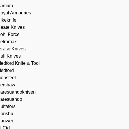
amura
oyal Armouries
ikeknife
eate Knives
ohl Force
etromax
caso Knives
ull Knives
edford Knife & Tool
edford
ionsteel
ershaw
aresuandokniven
aresuando
ultafors
onshu
anwei
l Cid