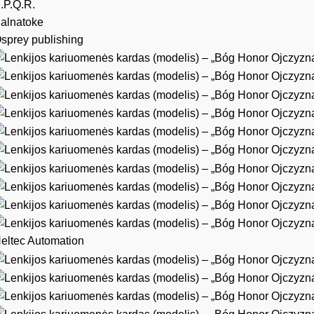
.P.Q.R.
alnatoke
sprey publishing
eltec Automation