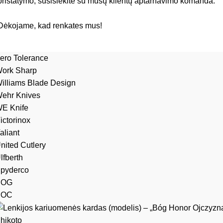
pristatymo, susisiekite su mūsų klientų aptarnavimo komanda.
Dėkojame, kad renkates mus!
ero Tolerance
ork Sharp
illiams Blade Design
ehr Knives
E Knife
ictorinox
aliant
nited Cutlery
lfberth
pyderco
SOG
SOC
hikoto