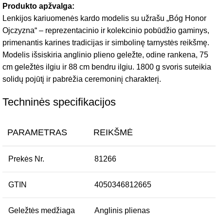
Produkto apžvalga:
Lenkijos kariuomenės kardo modelis su užrašu „Bóg Honor
Ojczyzna“ – reprezentacinio ir kolekcinio pobūdžio gaminys,
primenantis karines tradicijas ir simbolinę tarnystės reikšmę.
Modelis išsiskiria anglinio plieno geležte, odine rankena, 75
cm geležtės ilgiu ir 88 cm bendru ilgiu. 1800 g svoris suteikia
solidų pojūtį ir pabrėžia ceremoninį charakterį.
Techninės specifikacijos
PARAMETRAS
REIKŠMĖ
Prekės Nr.
81266
GTIN
4050346812665
Geležtės medžiaga
Anglinis plienas