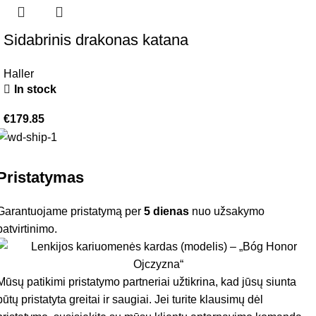
Sidabrinis drakonas katana
Haller
In stock
€
179.85
Pristatymas
Garantuojame pristatymą per
5 dienas
nuo užsakymo
patvirtinimo.
Mūsų patikimi pristatymo partneriai užtikrina, kad jūsų siunta
būtų pristatyta greitai ir saugiai. Jei turite klausimų dėl