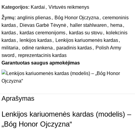
Kategorijos:
Kardai
,
Virtuvės reikmenys
Žymų:
anglinis plienas
,
Bóg Honor Ojczyzna
,
ceremoninis
kardas
,
Dievas Garbė Tėvynė
,
haller stahlwaren
,
hema
,
kardas
,
kardas ceremonijoms
,
kardas su stovu
,
kolekcinis
kardas
,
lenkijos kardas
,
Lenkijos kariuomenės kardas
,
militaria
,
odinė rankena
,
paradinis kardas
,
Polish Army
sword
,
reprezentacinis kardas
Garantuotas saugus apmokėjimas
Aprašymas
Lenkijos kariuomenės kardas (modelis) –
„Bóg Honor Ojczyzna“