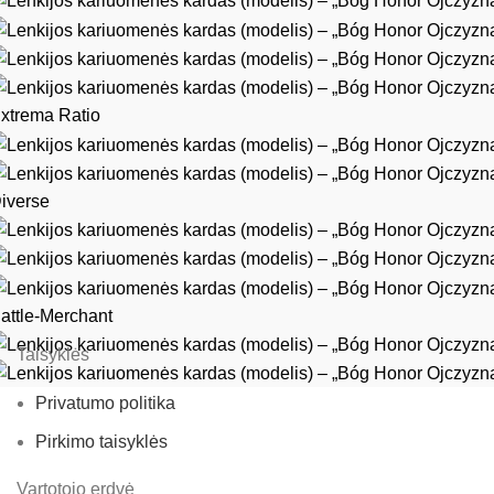
xtrema Ratio
iverse
attle-Merchant
Taisyklės
Privatumo politika
Pirkimo taisyklės
Vartotojo erdvė