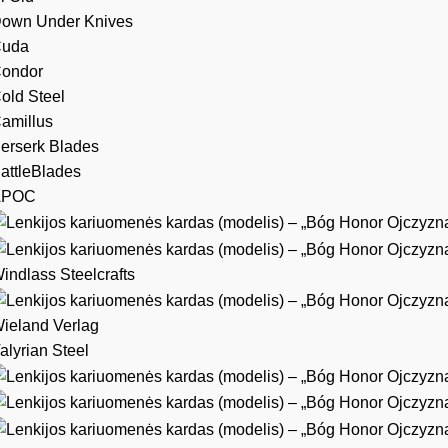
own Under Knives
uda
ondor
old Steel
amillus
erserk Blades
attleBlades
APOC
indlass Steelcrafts
ieland Verlag
alyrian Steel