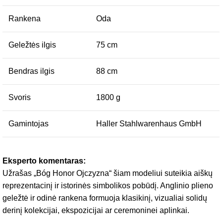
Rankena
Oda
Geležtės ilgis
75 cm
Bendras ilgis
88 cm
Svoris
1800 g
Gamintojas
Haller Stahlwarenhaus GmbH
Eksperto komentaras:
Užrašas „Bóg Honor Ojczyzna“ šiam modeliui suteikia aiškų
reprezentacinį ir istorinės simbolikos pobūdį. Anglinio plieno
geležtė ir odinė rankena formuoja klasikinį, vizualiai solidų
derinį kolekcijai, ekspozicijai ar ceremoninei aplinkai.