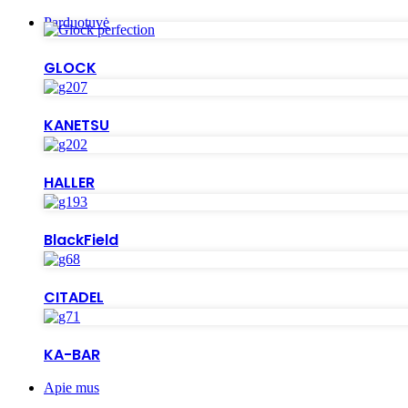
Parduotuvė
GLOCK
KANETSU
HALLER
BlackField
CITADEL
KA-BAR
Apie mus