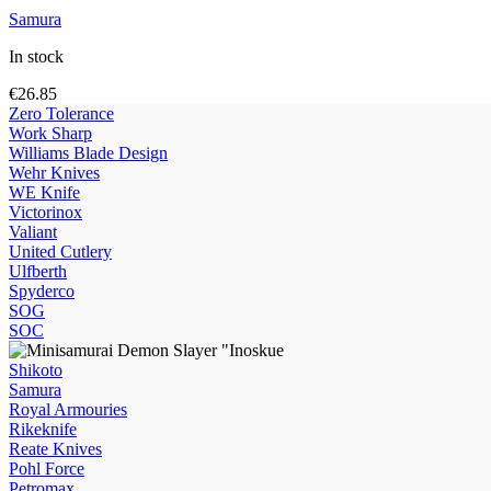
Samura
In stock
€
26.85
Zero Tolerance
Work Sharp
Williams Blade Design
Wehr Knives
WE Knife
Victorinox
Valiant
United Cutlery
Ulfberth
Spyderco
SOG
SOC
Shikoto
Samura
Royal Armouries
Rikeknife
Reate Knives
Pohl Force
Petromax