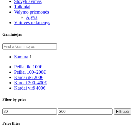
Stovyklavimas
Taikiniai
Valymo priemonės
Alyva
Virtuvės reikmenys
Gamintojas
Samura
1
Peiliai iki 100€
Peiliai 100–200€
Kardai iki 200€
Kardai 200–400€
Kardai virš 400€
Filter by price
Min
Maks
Filtruoti
kaina
kaina
Price filter