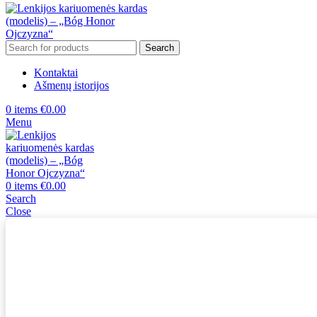
Search
Kontaktai
Ašmenų istorijos
0
items
€
0.00
Menu
0
items
€
0.00
Search
Close