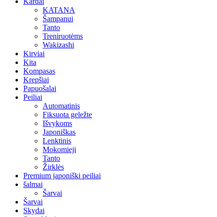
Kardai
KATANA
Šampanui
Tanto
Treniruotėms
Wakizashi
Kirviai
Kita
Kompasas
Krepšiai
Papuošalai
Peiliai
Automatinis
Fiksuota geležte
Išvykoms
Japoniškas
Lenktinis
Mokomieji
Tanto
Žirklės
Premium japoniški peiliai
šalmai
Šarvai
Šarvai
Skydai