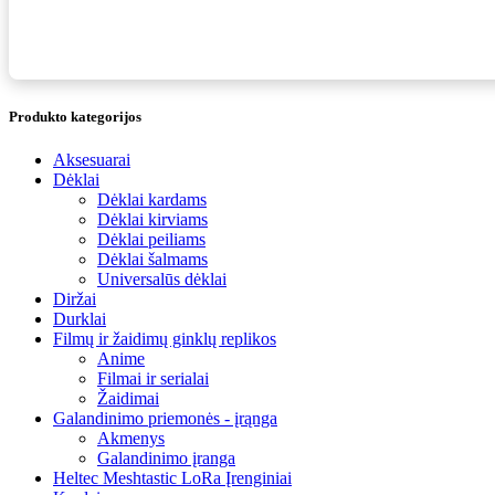
Produkto kategorijos
Aksesuarai
Dėklai
Dėklai kardams
Dėklai kirviams
Dėklai peiliams
Dėklai šalmams
Universalūs dėklai
Diržai
Durklai
Filmų ir žaidimų ginklų replikos
Anime
Filmai ir serialai
Žaidimai
Galandinimo priemonės - įrąnga
Akmenys
Galandinimo įranga
Heltec Meshtastic LoRa Įrenginiai