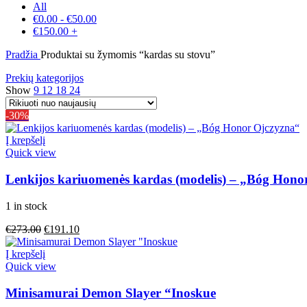
All
€
0.00
-
€
50.00
€
150.00
+
Pradžia
Produktai su žymomis “kardas su stovu”
Prekių kategorijos
Show
9
12
18
24
-30%
Į krepšelį
Quick view
Lenkijos kariuomenės kardas (modelis) – „Bóg Hono
1 in stock
€
273.00
€
191.10
Į krepšelį
Quick view
Minisamurai Demon Slayer “Inoskue