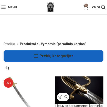
0
MENU
€
0.00
Pradžia
Produktai su žymomis “paradinis kardas”
Prekių kategorijos
-30%
Lietuvos kariuomenės karininko