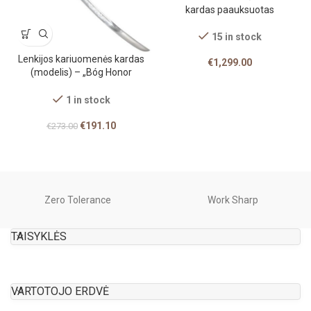
kardas paauksuotas
15 in stock
Lenkijos kariuomenės kardas
€
1,299.00
(modelis) – „Bóg Honor
Ojczyzna“
1 in stock
€
191.10
€
273.00
Zero Tolerance
Work Sharp
TAISYKLĖS
VARTOTOJO ERDVĖ