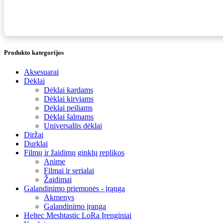
Produkto kategorijos
Aksesuarai
Dėklai
Dėklai kardams
Dėklai kirviams
Dėklai peiliams
Dėklai šalmams
Universalūs dėklai
Diržai
Durklai
Filmų ir žaidimų ginklų replikos
Anime
Filmai ir serialai
Žaidimai
Galandinimo priemonės - įrąnga
Akmenys
Galandinimo įranga
Heltec Meshtastic LoRa Įrenginiai