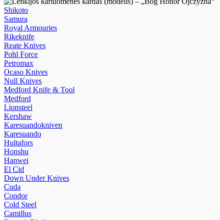
Shikoto
Samura
Royal Armouries
Rikeknife
Reate Knives
Pohl Force
Petromax
Ocaso Knives
Null Knives
Medford Knife & Tool
Medford
Lionsteel
Kershaw
Karesuandokniven
Karesuando
Hultafors
Honshu
Hanwei
El Cid
Down Under Knives
Cuda
Condor
Cold Steel
Camillus