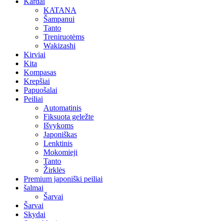
Kardai
KATANA
Šampanui
Tanto
Treniruotėms
Wakizashi
Kirviai
Kita
Kompasas
Krepšiai
Papuošalai
Peiliai
Automatinis
Fiksuota geležte
Išvykoms
Japoniškas
Lenktinis
Mokomieji
Tanto
Žirklės
Premium japoniški peiliai
šalmai
Šarvai
Šarvai
Skydai