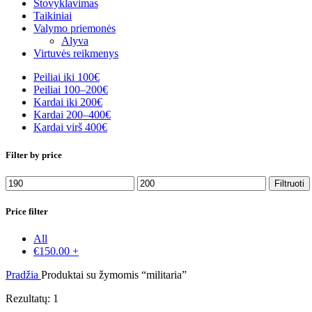
Stovyklavimas
Taikiniai
Valymo priemonės
Alyva
Virtuvės reikmenys
Peiliai iki 100€
Peiliai 100–200€
Kardai iki 200€
Kardai 200–400€
Kardai virš 400€
Filter by price
Min
Maks
Filtruoti
kaina
kaina
Price filter
All
€
150.00
+
Pradžia
Produktai su žymomis “militaria”
Rezultatų: 1