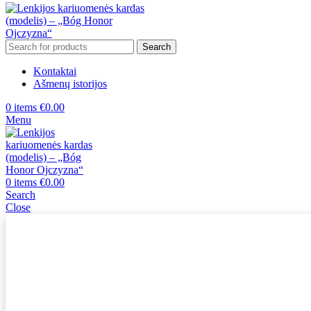
Search
Kontaktai
Ašmenų istorijos
0
items
€
0.00
Menu
0
items
€
0.00
Search
Close