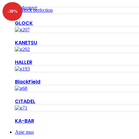
Parduotuvė
-30%
GLOCK
KANETSU
HALLER
BlackField
CITADEL
KA-BAR
Apie mus