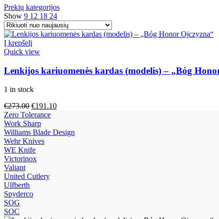
Prekių kategorijos
Show
9
12
18
24
Į krepšelį
Quick view
Lenkijos kariuomenės kardas (modelis) – „Bóg Hono
1 in stock
€
273.00
€
191.10
Zero Tolerance
Work Sharp
Williams Blade Design
Wehr Knives
WE Knife
Victorinox
Valiant
United Cutlery
Ulfberth
Spyderco
SOG
SOC