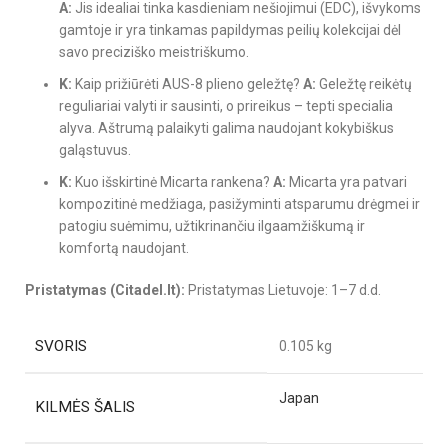
A:
Jis idealiai tinka kasdieniam nešiojimui (EDC), išvykoms
gamtoje ir yra tinkamas papildymas peilių kolekcijai dėl
savo preciziško meistriškumo.
K:
Kaip prižiūrėti AUS-8 plieno geležtę?
A:
Geležtę reikėtų
reguliariai valyti ir sausinti, o prireikus – tepti specialia
alyva. Aštrumą palaikyti galima naudojant kokybiškus
galąstuvus.
K:
Kuo išskirtinė Micarta rankena?
A:
Micarta yra patvari
kompozitinė medžiaga, pasižyminti atsparumu drėgmei ir
patogiu suėmimu, užtikrinančiu ilgaamžiškumą ir
komfortą naudojant.
Pristatymas (Citadel.lt):
Pristatymas Lietuvoje: 1–7 d.d.
SVORIS
0.105 kg
Japan
KILMĖS ŠALIS