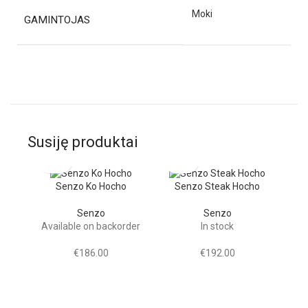
Moki
GAMINTOJAS
Susiję produktai
Senzo Ko Hocho
Senzo Steak Hocho
Senzo
Senzo
Available on backorder
In stock
€
186.00
€
192.00
Ja