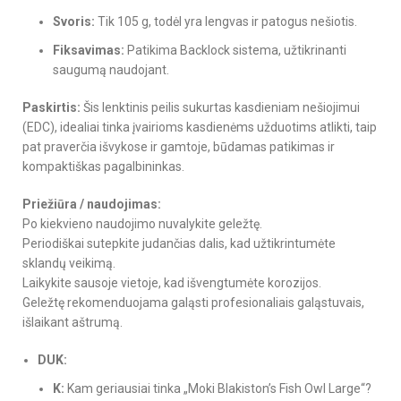
Svoris:
Tik 105 g, todėl yra lengvas ir patogus nešiotis.
Fiksavimas:
Patikima Backlock sistema, užtikrinanti
saugumą naudojant.
Paskirtis:
Šis lenktinis peilis sukurtas kasdieniam nešiojimui
(EDC), idealiai tinka įvairioms kasdienėms užduotims atlikti, taip
pat praverčia išvykose ir gamtoje, būdamas patikimas ir
kompaktiškas pagalbininkas.
Priežiūra / naudojimas:
Po kiekvieno naudojimo nuvalykite geležtę.
Periodiškai sutepkite judančias dalis, kad užtikrintumėte
sklandų veikimą.
Laikykite sausoje vietoje, kad išvengtumėte korozijos.
Geležtę rekomenduojama galąsti profesionaliais galąstuvais,
išlaikant aštrumą.
DUK:
K:
Kam geriausiai tinka „Moki Blakiston’s Fish Owl Large“?