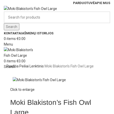
PARDUOTUVĖ
APIE MUS
Search
KONTAKTAI
AŠMENŲ ISTORIJOS
0
items
€
0.00
Menu
0
items
€
0.00
Pradžia
Peiliai
Lenktinis
Moki Blakiston’s Fish Owl Large
Search
Click to enlarge
Moki Blakiston’s Fish Owl
Large