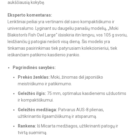
aukščiausią kokybę.
Eksperto komentaras:
Lenktiniai peiliai yra vertinami dėl savo kompaktiškumo ir
universalumo. Lyginant su daugeliu panašių modelių, „Moki
Blakiston’s Fish Owl Large“ išsiskiria itin lengvu, vos 105 g svoriu,
leidžiančiu jį patogiai nešioti visą dieną. Šis modelis yra
tinkamas pasirinkimas tiek patyrusiam kolekcionieriui, tiek
ieškančiam patikimo kasdienio įrankio.
Pagrindinės savybės:
Prekės ženklas:
Moki, žinomas dėl japoniško
meistriškumo ir patikimumo.
Geležtės ilgis:
75 mm, optimalus kasdienėms užduotims
ir kompaktiškumui.
Geležtės medžiaga:
Patvarus AUS-8 plienas,
užtikrinantis ilgaamžiškumą ir atsparumą.
Rankena:
Iš Micarta medžiagos, užtikrinanti patogų ir
tvirtą suėmimą.