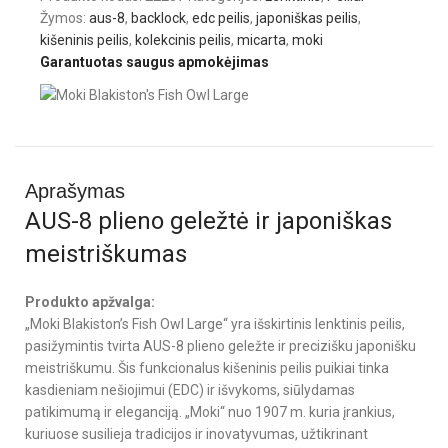
Žymos:
aus-8
,
backlock
,
edc peilis
,
japoniškas peilis
,
kišeninis peilis
,
kolekcinis peilis
,
micarta
,
moki
Garantuotas saugus apmokėjimas
Aprašymas
AUS-8 plieno geležtė ir japoniškas
meistriškumas
Produkto apžvalga:
„Moki Blakiston’s Fish Owl Large“ yra išskirtinis lenktinis peilis,
pasižymintis tvirta AUS-8 plieno geležte ir precizišku japonišku
meistriškumu. Šis funkcionalus kišeninis peilis puikiai tinka
kasdieniam nešiojimui (EDC) ir išvykoms, siūlydamas
patikimumą ir eleganciją. „Moki“ nuo 1907 m. kuria įrankius,
kuriuose susilieja tradicijos ir inovatyvumas, užtikrinant