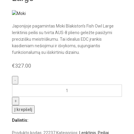
Japonijoje pagamintas Moki Blakiston’s Fish Owl Large
lenktinis peilis su tvirta AUS-8 plieno geležte pasižymi
precizišku meistriškumu. Tai idealus EDC įrankis
kasdieniam nešiojimui ir išvykoms, sujungiantis
funkcionalumą su išskirtiniu dizainu.
€
327.00
Į krepšelį
Dalintis:
Produkto kodas:
22237
Kategorijos:
Lenktinis
,
Peiliai