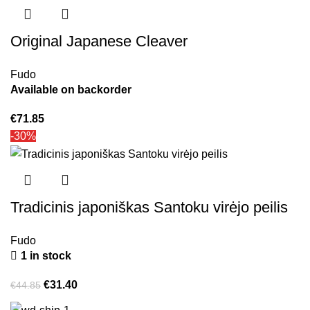
Original Japanese Cleaver
Fudo
Available on backorder
€
71.85
-30%
Tradicinis japoniškas Santoku virėjo peilis
Fudo
1 in stock
€
31.40
€
44.85