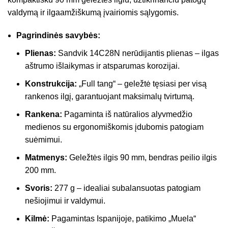
valdymą ir ilgaamžiškumą įvairiomis sąlygomis.
Pagrindinės savybės:
Plienas:
Sandvik 14C28N nerūdijantis plienas – ilgas
aštrumo išlaikymas ir atsparumas korozijai.
Konstrukcija:
„Full tang“ – geležtė tęsiasi per visą
rankenos ilgį, garantuojant maksimalų tvirtumą.
Rankena:
Pagaminta iš natūralios alyvmedžio
medienos su ergonomiškomis įdubomis patogiam
suėmimui.
Matmenys:
Geležtės ilgis 90 mm, bendras peilio ilgis
200 mm.
Svoris:
277 g – idealiai subalansuotas patogiam
nešiojimui ir valdymui.
Kilmė:
Pagamintas Ispanijoje, patikimo „Muela“