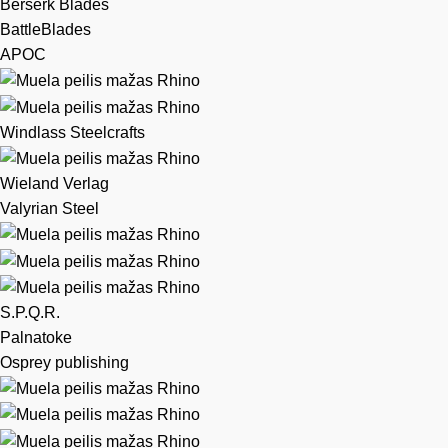
Berserk Blades
BattleBlades
APOC
Windlass Steelcrafts
Wieland Verlag
Valyrian Steel
S.P.Q.R.
Palnatoke
Osprey publishing