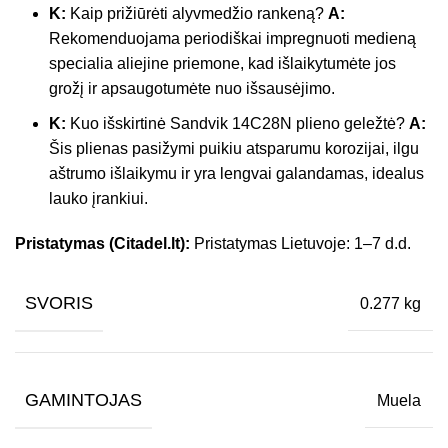
K:
Kaip prižiūrėti alyvmedžio rankeną?
A:
Rekomenduojama periodiškai impregnuoti medieną
specialia aliejine priemone, kad išlaikytumėte jos
grožį ir apsaugotumėte nuo išsausėjimo.
K:
Kuo išskirtinė Sandvik 14C28N plieno geležtė?
A:
Šis plienas pasižymi puikiu atsparumu korozijai, ilgu
aštrumo išlaikymu ir yra lengvai galandamas, idealus
lauko įrankiui.
Pristatymas (Citadel.lt):
Pristatymas Lietuvoje: 1–7 d.d.
SVORIS
0.277 kg
GAMINTOJAS
Muela