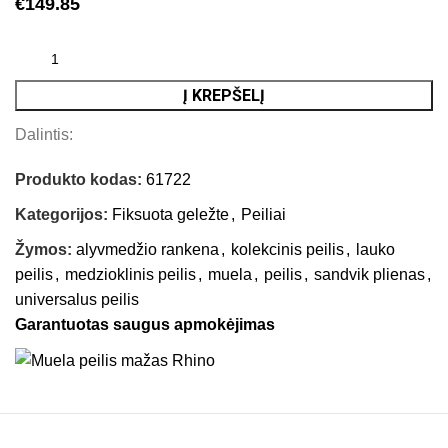
€
149.85
Į KREPŠELĮ
Dalintis:
Produkto kodas:
61722
Kategorijos:
Fiksuota geležte
,
Peiliai
Žymos:
alyvmedžio rankena
,
kolekcinis peilis
,
lauko
peilis
,
medzioklinis peilis
,
muela
,
peilis
,
sandvik plienas
,
universalus peilis
Garantuotas saugus apmokėjimas