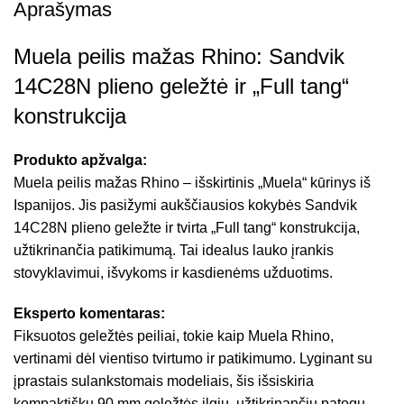
Aprašymas
Muela peilis mažas Rhino: Sandvik
14C28N plieno geležtė ir „Full tang“
konstrukcija
Produkto apžvalga:
Muela peilis mažas Rhino – išskirtinis „Muela“ kūrinys iš
Ispanijos. Jis pasižymi aukščiausios kokybės Sandvik
14C28N plieno geležte ir tvirta „Full tang“ konstrukcija,
užtikrinančia patikimumą. Tai idealus lauko įrankis
stovyklavimui, išvykoms ir kasdienėms užduotims.
Eksperto komentaras:
Fiksuotos geležtės peiliai, tokie kaip Muela Rhino,
vertinami dėl vientiso tvirtumo ir patikimumo. Lyginant su
įprastais sulankstomais modeliais, šis išsiskiria
kompaktišku 90 mm geležtės ilgiu, užtikrinančiu patogų