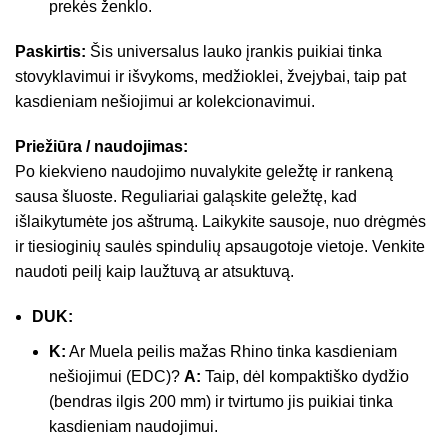
prekės ženklo.
Paskirtis:
Šis universalus lauko įrankis puikiai tinka
stovyklavimui ir išvykoms, medžioklei, žvejybai, taip pat
kasdieniam nešiojimui ar kolekcionavimui.
Priežiūra / naudojimas:
Po kiekvieno naudojimo nuvalykite geležtę ir rankeną
sausa šluoste. Reguliariai galąskite geležtę, kad
išlaikytumėte jos aštrumą. Laikykite sausoje, nuo drėgmės
ir tiesioginių saulės spindulių apsaugotoje vietoje. Venkite
naudoti peilį kaip laužtuvą ar atsuktuvą.
DUK:
K:
Ar Muela peilis mažas Rhino tinka kasdieniam
nešiojimui (EDC)?
A:
Taip, dėl kompaktiško dydžio
(bendras ilgis 200 mm) ir tvirtumo jis puikiai tinka
kasdieniam naudojimui.