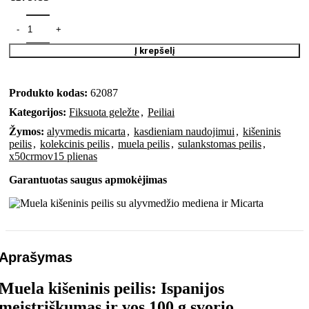
Į krepšelį
Produkto kodas:
62087
Kategorijos:
Fiksuota geležte
,
Peiliai
Žymos:
alyvmedis micarta
,
kasdieniam naudojimui
,
kišeninis
peilis
,
kolekcinis peilis
,
muela peilis
,
sulankstomas peilis
,
x50crmov15 plienas
Garantuotas saugus apmokėjimas
Aprašymas
Muela kišeninis peilis: Ispanijos
meistriškumas ir vos 100 g svorio