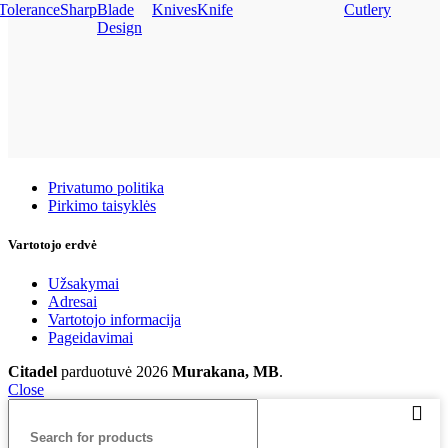
Tolerance
Sharp
Blade
Knives
Knife
Cutlery
Design
Taisyklės
Privatumo politika
Pirkimo taisyklės
Vartotojo erdvė
Užsakymai
Adresai
Vartotojo informacija
Pageidavimai
Citadel
parduotuvė
2026
Murakana, MB
.
Close