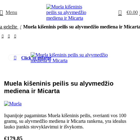
0
Menu
€
0.00
a geležte
Muela kišeninis peilis su alyvmedžio mediena ir Micart
Click to enlarge
Muela kišeninis peilis su alyvmedžio
mediena ir Micarta
Ispanijoje pagamintas Muela kišeninis peilis, sverianti vos 100
gramų, su alyvmedžio mediena ir Micarta rankena, yra idealus
lauko įrankis stovyklavimui ir išvykoms.
€
179.85