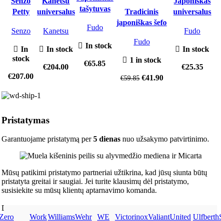
Senzo
Kanetsu
Japoniškas
tašytuvas
Petty
universalus
Tradicinis
universalus
peilis
peilis
japoniškas šefo
peilis
Fudo
Senzo
Kanetsu
Fudo
peilis deba
Fudo
In stock
In
In stock
In stock
stock
1 in stock
€
65.85
€
204.00
€
25.35
€
207.00
€
41.90
€
59.85
Pristatymas
Garantuojame pristatymą per
5 dienas
nuo užsakymo patvirtinimo.
Mūsų patikimi pristatymo partneriai užtikrina, kad jūsų siunta būtų
pristatyta greitai ir saugiai. Jei turite klausimų dėl pristatymo,
susisiekite su mūsų klientų aptarnavimo komanda.
Dėkojame, kad renkates mus!
Zero
Work
Williams
Wehr
WE
Victorinox
Valiant
United
Ulfberth