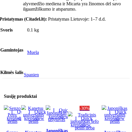
alyvmedžio mediena ir Micarta yra žinomos dėl savo
ilgaamžiškumo ir atsparumo.
Pristatymas (Citadel.lt):
Pristatymas Lietuvoje: 1–7 d.d.
Svoris
0.1 kg
Gamintojas
Muela
Kilmės šalis
Spanien
Susiję produktai
-30%
Į
Quick
Į
Quick
Į
Quick
Į
Quick
krepšelį
view
krepšelį
view
krepšelį
view
Į
Quick
krepšelį
view
krepšelį
view
Japoniškas