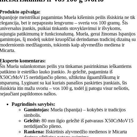
Produkto apžvalga:
Ispanijoje meistriškai pagamintas Muela kišeninis peilis išsiskiria ne tik
elegancija, bet ir nepaprastu lengvumu – sveria vos 100 gramų. Šis
universalus įrankis, puikiai tinkantis stovyklavimui ir išvykoms,
sujungia patikimumą ir funkcionalumą. Muela, gerai žinomas Ispanijos
gamintojas, šį modelį sukūrė kruopščiai derindamas tradicinį dizainą su
moderniomis medžiagomis, tokiomis kaip alyvmedžio mediena ir
Micarta.
Eksperto komentaras:
Šis Muela sulankstomas peilis yra tinkamas pasirinkimas ieškantiems
patikimo ir estetiško lauko įrankio. Jo geležtė, pagaminta iš
X50CrMoV15 nerūdijančio plieno, užtikrina ilgaamžiškumą ir
atsparumą. Lyginant su kai kuriais panašios paskirties įrankiais, šis
išsiskiria itin mažu svoriu – vos 100 g, todėl jį patogu visur nešiotis,
nejaučiant papildomos naštos.
Pagrindinės savybės:
Gamintojas:
Muela (Ispanija) – kokybės ir tradicijos
simbolis.
Geležtė:
80 mm ilgio geležtė iš patvaraus X50CrMoV15
nerūdijančio plieno.
Rankena:
Išskirtinis alyvmedžio medienos ir Micarta