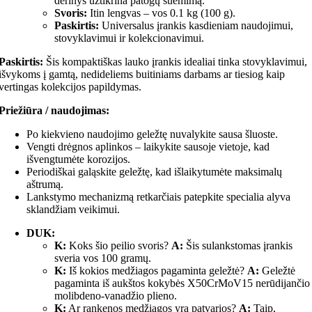
derinys užtikrina patogų suėmimą.
Svoris:
Itin lengvas – vos 0.1 kg (100 g).
Paskirtis:
Universalus įrankis kasdieniam naudojimui,
stovyklavimui ir kolekcionavimui.
Paskirtis:
Šis kompaktiškas lauko įrankis idealiai tinka stovyklavimui,
išvykoms į gamtą, nedideliems buitiniams darbams ar tiesiog kaip
vertingas kolekcijos papildymas.
Priežiūra / naudojimas:
Po kiekvieno naudojimo geležtę nuvalykite sausa šluoste.
Vengti drėgnos aplinkos – laikykite sausoje vietoje, kad
išvengtumėte korozijos.
Periodiškai galąskite geležtę, kad išlaikytumėte maksimalų
aštrumą.
Lankstymo mechanizmą retkarčiais patepkite specialia alyva
sklandžiam veikimui.
DUK:
K:
Koks šio peilio svoris?
A:
Šis sulankstomas įrankis
sveria vos 100 gramų.
K:
Iš kokios medžiagos pagaminta geležtė?
A:
Geležtė
pagaminta iš aukštos kokybės X50CrMoV15 nerūdijančio
molibdeno-vanadžio plieno.
K:
Ar rankenos medžiagos yra patvarios?
A:
Taip,