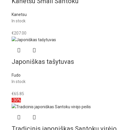
Kanetsu Small Santoku
Kanetsu
In stock
€
207.00
Japoniškas tašytuvas
Fudo
In stock
€
65.85
-30%
Tradicinis japoniškas Santoku virėjo