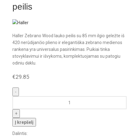
peilis
Haller Zebrano Wood lauko peilis su 85 mm ilgio geležte iš
420 nerūdijančio plieno ir elegantiška zebrano medienos
rankena yra universalus pasirinkimas. Puikiai tinka
stovyklavimui ir išvykoms, komplektuojamas su patogiu
odiniu dėklu.
€
29.85
Į krepšelį
Dalintis: