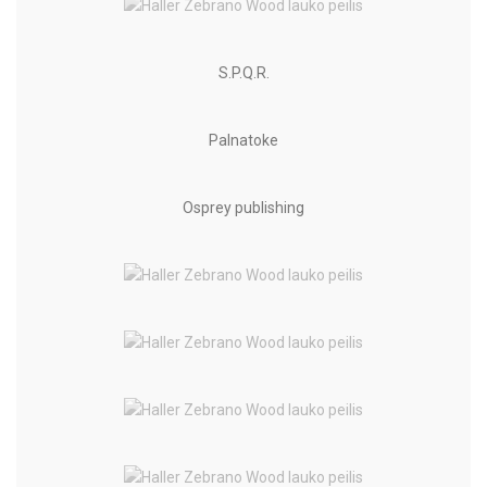
S.P.Q.R.
Palnatoke
Osprey publishing