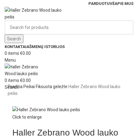
PARDUOTUVĖ
APIE MUS
Search
KONTAKTAI
AŠMENŲ ISTORIJOS
0
items
€
0.00
Menu
0
items
€
0.00
Pradžia
Peiliai
Fiksuota geležte
Haller Zebrano Wood lauko
Search
peilis
Click to enlarge
Haller Zebrano Wood lauko