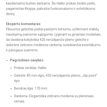
kasdieniams buities darbams. Šis Haller prekės ženklo peilis,
pagamintas Kinijoje, pabrėžia funkcionalumo ir estetiškumo
derinį.
Eksperto komentaras:
Fiksuotos geležtės peiliai pasižymi tvirtumu, užtikrinant stabilų
naudojimą įvairiomis sąlygomis. Lyginant su įprastais modeliais,
šis išsiskiria kokybiška 420 nerūdijančio plieno geležte ir
išskirtine zebrano medienos rankena, suteikiančia estetiškumo
ir patogaus suėmimo.
Pagrindinės savybės:
Prekės ženklas: Haller.
Geležtė: 85 mm ilgio, 420 nerūdijančio plieno, „clip point“
tipo.
Bendras ilgis: 170 mm.
Rankena: Elegantiška zebrano mediena su plieniniais
rėmais.