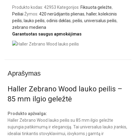
Produkto kodas:
42953
Kategorijos:
Fiksuota geležte
,
Peiliai
Žymos:
420 nerūdijantis plienas
,
haller
,
kolekcinis
peilis
,
lauko peilis
,
odinis dėklas
,
peilis
,
universalus peilis
,
zebrano mediena
Garantuotas saugus apmokėjimas
Aprašymas
Haller Zebrano Wood lauko peilis –
85 mm ilgio geležtė
Produkto apžvalga:
Haller Zebrano Wood lauko peilis su 85 mm ilgio geležte
sujungia patikimumą ir eleganciją. Tai universalus lauko įrankis,
idealiai tinkantis stovyklavimui, išvykoms į gamtą ir