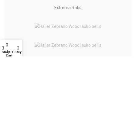
Extrema Ratio
0
items
Shop
My account
Cart
Diverse