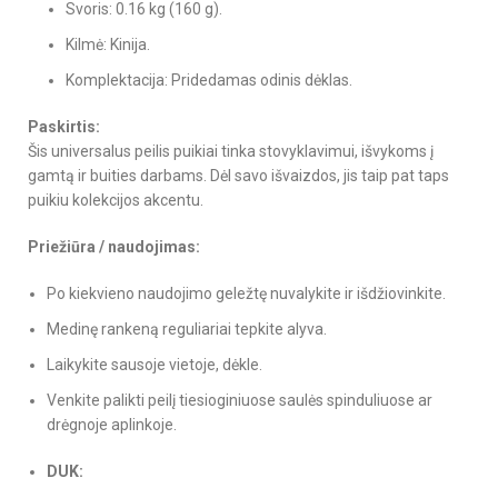
Svoris: 0.16 kg (160 g).
Kilmė: Kinija.
Komplektacija: Pridedamas odinis dėklas.
Paskirtis:
Šis universalus peilis puikiai tinka stovyklavimui, išvykoms į
gamtą ir buities darbams. Dėl savo išvaizdos, jis taip pat taps
puikiu kolekcijos akcentu.
Priežiūra / naudojimas:
Po kiekvieno naudojimo geležtę nuvalykite ir išdžiovinkite.
Medinę rankeną reguliariai tepkite alyva.
Laikykite sausoje vietoje, dėkle.
Venkite palikti peilį tiesioginiuose saulės spinduliuose ar
drėgnoje aplinkoje.
DUK: