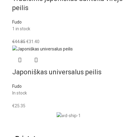
peilis
Fudo
1 in stock
€
44.85
€
31.40
Japoniškas universalus peilis
Fudo
In stock
€
25.35