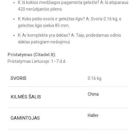
K: Iš kokios medžiagos pagaminta geležtė? A: Iš atsparaus
420 nerūdijančio plieno.
K: Koks peilio svoris ir geležtės ilgis? A: Svoris 0.16 kg, o
geležtės ilgis siekia 85 mm.
K: Ar komplekte yra dėklas? A: Taip, pridedamas odinis
dėklas patogiam nešiojimui.
Pristatymas (Citadel.lt):
Pristatymas Lietuvoje: 1–7 d.d.
SVORIS
0.16 kg
China
KILMĖS ŠALIS
Haller
GAMINTOJAS