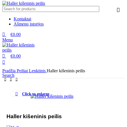
Kontaktai
Ašmenų istorijos
€
0.00
Menu
€
0.00
Pradžia
Peiliai
Lenktinis
Haller kišeninis peilis
Search
Click to enlarge
Haller kišeninis peilis