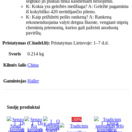
segtuko jis puikiai tinka kasdieniam nešiojimui.
K: Kokia yra geležtės medžiaga? A: Geležtė pagaminta
iš kokybiško 420 nerūdijančio plieno.
K: Kaip prižiūrėti peilio rankeną? A: Rankeną
rekomenduojama valyti drėgna šluoste, vengiant stiprių
cheminių priemonių, kurios gali pažeisti anoduotą
paviršių.
Pristatymas (Citadel.lt):
Pristatymas Lietuvoje: 1–7 d.d.
Svoris
0.214 kg
Kilmės šalis
China
Gamintojas
Haller
Susiję produktai
-30%
Į
Quick
Į
Quick
Į
Quick
Į
Quick
krepšelį
view
krepšelį
view
krepšelį
view
krepšelį
view