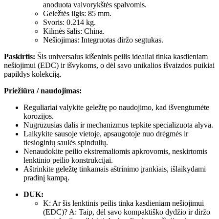
anoduota vaivorykštės spalvomis.
Geležtės ilgis: 85 mm.
Svoris: 0.214 kg.
Kilmės šalis: China.
Nešiojimas: Integruotas diržo segtukas.
Paskirtis:
Šis universalus kišeninis peilis idealiai tinka kasdieniam
nešiojimui (EDC) ir išvykoms, o dėl savo unikalios išvaizdos puikiai
papildys kolekciją.
Priežiūra / naudojimas:
Reguliariai valykite geležtę po naudojimo, kad išvengtumėte
korozijos.
Nugrūzusias dalis ir mechanizmus tepkite specializuota alyva.
Laikykite sausoje vietoje, apsaugotoje nuo drėgmės ir
tiesioginių saulės spindulių.
Nenaudokite peilio ekstremaliomis apkrovomis, neskirtomis
lenktinio peilio konstrukcijai.
Aštrinkite geležtę tinkamais aštrinimo įrankiais, išlaikydami
pradinį kampą.
DUK:
K: Ar šis lenktinis peilis tinka kasdieniam nešiojimui
(EDC)? A: Taip, dėl savo kompaktiško dydžio ir diržo