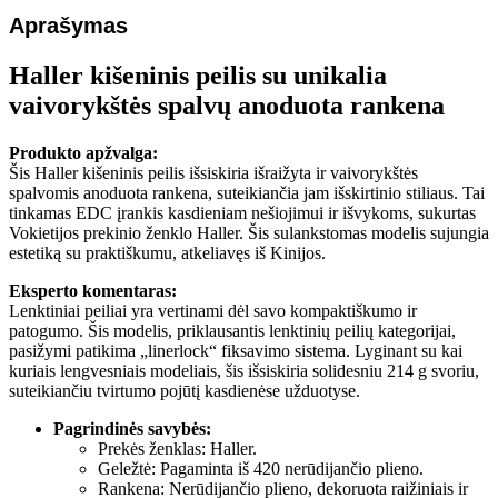
Aprašymas
Haller kišeninis peilis su unikalia
vaivorykštės spalvų anoduota rankena
Produkto apžvalga:
Šis Haller kišeninis peilis išsiskiria išraižyta ir vaivorykštės
spalvomis anoduota rankena, suteikiančia jam išskirtinio stiliaus. Tai
tinkamas EDC įrankis kasdieniam nešiojimui ir išvykoms, sukurtas
Vokietijos prekinio ženklo Haller. Šis sulankstomas modelis sujungia
estetiką su praktiškumu, atkeliavęs iš Kinijos.
Eksperto komentaras:
Lenktiniai peiliai yra vertinami dėl savo kompaktiškumo ir
patogumo. Šis modelis, priklausantis lenktinių peilių kategorijai,
pasižymi patikima „linerlock“ fiksavimo sistema. Lyginant su kai
kuriais lengvesniais modeliais, šis išsiskiria solidesniu 214 g svoriu,
suteikiančiu tvirtumo pojūtį kasdienėse užduotyse.
Pagrindinės savybės:
Prekės ženklas: Haller.
Geležtė: Pagaminta iš 420 nerūdijančio plieno.
Rankena: Nerūdijančio plieno, dekoruota raižiniais ir