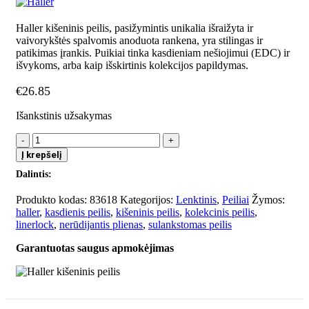
Haller kišeninis peilis, pasižymintis unikalia išraižyta ir
vaivorykštės spalvomis anoduota rankena, yra stilingas ir
patikimas įrankis. Puikiai tinka kasdieniam nešiojimui (EDC) ir
išvykoms, arba kaip išskirtinis kolekcijos papildymas.
€
26.85
Išankstinis užsakymas
produkto
kiekis:
Į krepšelį
Haller
Dalintis:
kišeninis
peilis
Produkto kodas:
83618
Kategorijos:
Lenktinis
,
Peiliai
Žymos:
haller
,
kasdienis peilis
,
kišeninis peilis
,
kolekcinis peilis
,
linerlock
,
nerūdijantis plienas
,
sulankstomas peilis
Garantuotas saugus apmokėjimas