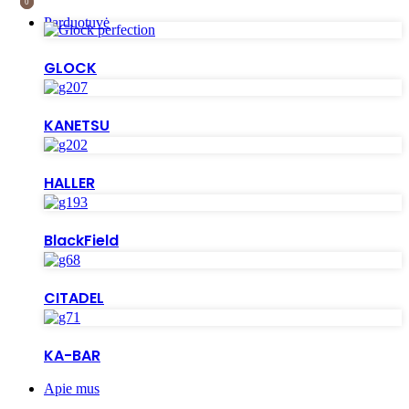
0
0
Parduotuvė
GLOCK
KANETSU
HALLER
BlackField
CITADEL
KA-BAR
Apie mus