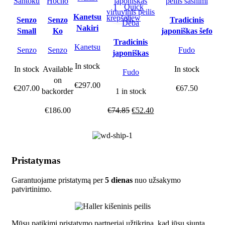
Į
Quick
Kanetsu
krepšelį
view
Senzo
Senzo
Tradicinis
Nakiri
Small
Ko
japoniškas šefo
Santoku
Hocho
Tradicinis
peilis sashimi
Kanetsu
Senzo
Senzo
Fudo
japoniškas
virtuvinis peilis
In stock
In stock
Available
In stock
Fudo
Deba
on
€
297.00
€
207.00
€
67.50
backorder
1 in stock
€
186.00
€
74.85
€
52.40
Pristatymas
Garantuojame pristatymą per
5 dienas
nuo užsakymo
patvirtinimo.
Mūsų patikimi pristatymo partneriai užtikrina, kad jūsų siunta