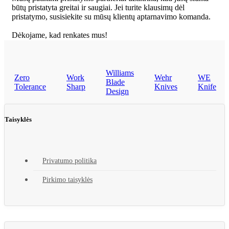
būtų pristatyta greitai ir saugiai. Jei turite klausimų dėl
pristatymo, susisiekite su mūsų klientų aptarnavimo komanda.
Dėkojame, kad renkates mus!
Williams
Zero
Work
Wehr
WE
Blade
Tolerance
Sharp
Knives
Knife
Design
Taisyklės
Privatumo politika
Pirkimo taisyklės