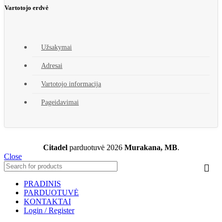
Vartotojo erdvė
Užsakymai
Adresai
Vartotojo informacija
Pageidavimai
Citadel
parduotuvė
2026
Murakana, MB
.
Close
PRADINIS
PARDUOTUVĖ
KONTAKTAI
Login / Register