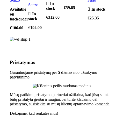
Senzo
Fudo
In
Senzo
€
59.85
stock
Available
In stock
In
on
€
312.00
€
25.35
stock
backorder
€
192.00
€
186.00
Pristatymas
Garantuojame pristatymą per
5 dienas
nuo užsakymo
patvirtinimo.
Mūsų patikimi pristatymo partneriai užtikrina, kad jūsų siunta
būtų pristatyta greitai ir saugiai. Jei turite klausimų dėl
pristatymo, susisiekite su mūsų klientų aptarnavimo komanda.
Dėkojame, kad renkates mus!