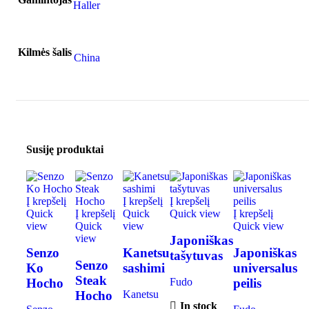
Haller
Kilmės šalis
China
Susiję produktai
Į krepšelį
Į krepšelį
Į krepšelį
Quick
Į krepšelį
Quick
Quick view
Į krepšelį
view
Quick
view
Quick view
view
Japoniškas
Senzo
Kanetsu
Japoniškas
tašytuvas
Senzo
Ko
sashimi
universalus
Steak
Hocho
peilis
Fudo
Hocho
Kanetsu
In stock