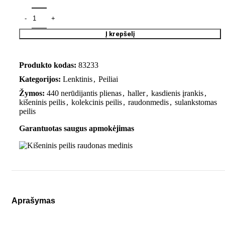
Į krepšelį
Produkto kodas:
83233
Kategorijos:
Lenktinis
,
Peiliai
Žymos:
440 nerūdijantis plienas
,
haller
,
kasdienis įrankis
,
kišeninis peilis
,
kolekcinis peilis
,
raudonmedis
,
sulankstomas
peilis
Garantuotas saugus apmokėjimas
Aprašymas