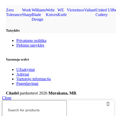
Zero
Work
Williams
Wehr
WE
Victorinox
Valiant
United
Ulfb
Tolerance
Sharp
Blade
Knives
Knife
Cutlery
Design
Taisyklės
Privatumo politika
Pirkimo taisyklės
Vartotojo erdvė
Užsakymai
Adresai
Vartotojo informacija
Pageidavimai
Citadel
parduotuvė
2026
Murakana, MB
.
Close