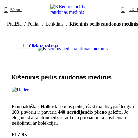
0
Menu
€
0.
Pradžia
Peiliai
Lenktinis
Kišeninis peilis raudonas medinis
Click to enlarge
Kišeninis peilis raudonas medinis
Kompaktiškas
Haller
kišeninis peilis, išsiskiriantis ypač lengvu
103 g
svoriu ir patvaria
440 nerūdijančio plieno
geležte. Jo
elegantiška raudonmedžio rankena puikiai tinka kasdieniam
nešiojimui ar kolekcijai.
€
17.85