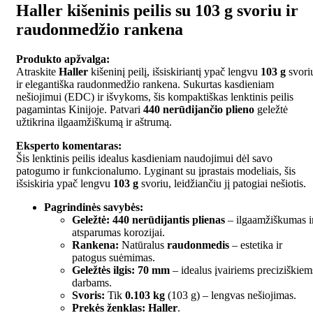
Haller kišeninis peilis su 103 g svoriu ir
raudonmedžio rankena
Produkto apžvalga:
Atraskite
Haller
kišeninį peilį, išsiskiriantį ypač lengvu
103 g
svori
ir elegantiška raudonmedžio rankena. Sukurtas kasdieniam
nešiojimui (EDC) ir išvykoms, šis kompaktiškas lenktinis peilis
pagamintas Kinijoje. Patvari
440 nerūdijančio plieno
geležtė
užtikrina ilgaamžiškumą ir aštrumą.
Eksperto komentaras:
Šis lenktinis peilis idealus kasdieniam naudojimui dėl savo
patogumo ir funkcionalumo. Lyginant su įprastais modeliais, šis
išsiskiria ypač lengvu
103 g
svoriu, leidžiančiu jį patogiai nešiotis.
Pagrindinės savybės:
Geležtė:
440 nerūdijantis plienas
– ilgaamžiškumas i
atsparumas korozijai.
Rankena:
Natūralus
raudonmedis
– estetika ir
patogus suėmimas.
Geležtės ilgis:
70 mm
– idealus įvairiems preciziškiem
darbams.
Svoris:
Tik
0.103 kg
(103 g) – lengvas nešiojimas.
Prekės ženklas:
Haller
.