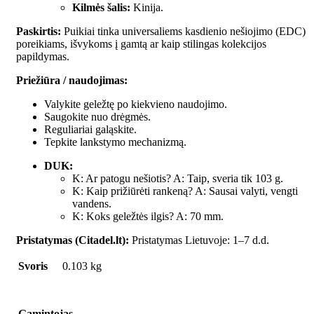
Kilmės šalis:
Kinija.
Paskirtis:
Puikiai tinka universaliems kasdienio nešiojimo (EDC)
poreikiams, išvykoms į gamtą ar kaip stilingas kolekcijos
papildymas.
Priežiūra / naudojimas:
Valykite geležtę po kiekvieno naudojimo.
Saugokite nuo drėgmės.
Reguliariai galąskite.
Tepkite lankstymo mechanizmą.
DUK:
K: Ar patogu nešiotis? A: Taip, sveria tik 103 g.
K: Kaip prižiūrėti rankeną? A: Sausai valyti, vengti
vandens.
K: Koks geležtės ilgis? A: 70 mm.
Pristatymas (Citadel.lt):
Pristatymas Lietuvoje: 1–7 d.d.
Svoris
0.103 kg
Gamintojas