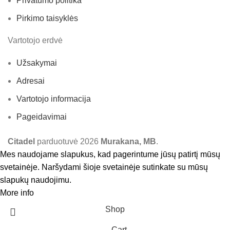
Privatumo politika
Pirkimo taisyklės
Vartotojo erdvė
Užsakymai
Adresai
Vartotojo informacija
Pageidavimai
Citadel
parduotuvė
2026
Murakana, MB
.
Mes naudojame slapukus, kad pagerintume jūsų patirtį mūsų
svetainėje. Naršydami šioje svetainėje sutinkate su mūsų
slapukų naudojimu.
More info
Accept
Shop
Cart