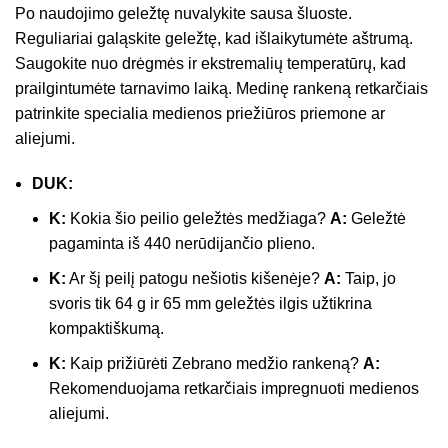
Po naudojimo geležtę nuvalykite sausa šluoste.
Reguliariai galąskite geležtę, kad išlaikytumėte aštrumą.
Saugokite nuo drėgmės ir ekstremalių temperatūrų, kad
prailgintumėte tarnavimo laiką. Medinę rankeną retkarčiais
patrinkite specialia medienos priežiūros priemone ar
aliejumi.
DUK:
K:
Kokia šio peilio geležtės medžiaga?
A:
Geležtė
pagaminta iš 440 nerūdijančio plieno.
K:
Ar šį peilį patogu nešiotis kišenėje?
A:
Taip, jo
svoris tik 64 g ir 65 mm geležtės ilgis užtikrina
kompaktiškumą.
K:
Kaip prižiūrėti Zebrano medžio rankeną?
A:
Rekomenduojama retkarčiais impregnuoti medienos
aliejumi.