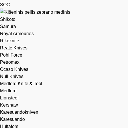
SOC
Shikoto
Samura
Royal Armouries
Rikeknife
Reate Knives
Pohl Force
Petromax
Ocaso Knives
Null Knives
Medford Knife & Tool
Medford
Lionsteel
Kershaw
Karesuandokniven
Karesuando
Hultafors