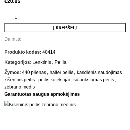
€
20.85
Į KREPŠELĮ
Dalintis:
Produkto kodas:
40414
Kategorijos:
Lenktinis
,
Peiliai
Žymos:
440 plienas
,
haller peilis
,
kasdienis naudojimas
,
kišeninis peilis
,
peilis kolekcijai
,
sulankstomas peilis
,
zebrano medis
Garantuotas saugus apmokėjimas