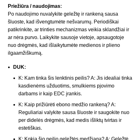
Priežiūra / naudojimas:
Po naudojimo nuvalykite geležtę ir rankeną sausa
šluoste, kad išvengtumėte nešvarumų. Periodiškai
patikrinkite, ar trinties mechanizmas veikia sklandžiai ir
ar nėra purvo. Laikykite sausoje vietoje, apsaugotoje
nuo drėgmės, kad išlaikytumėte medienos ir plieno
ilgaamžiškumą.
DUK:
K: Kam tinka šis lenktinis peilis? A: Jis idealiai tinka
kasdienėms užduotims, smulkiems pjovimo
darbams ir kaip EDC įrankis.
K: Kaip prižiūrėti ebono medžio rankeną? A:
Reguliariai valykite sausa šluoste ir saugokite nuo
per didelės drėgmės, kad medis išliktų tvirtas ir
estetiškas.
K: Kokia šio peilio geležtės medžiaga? A: Geležtė