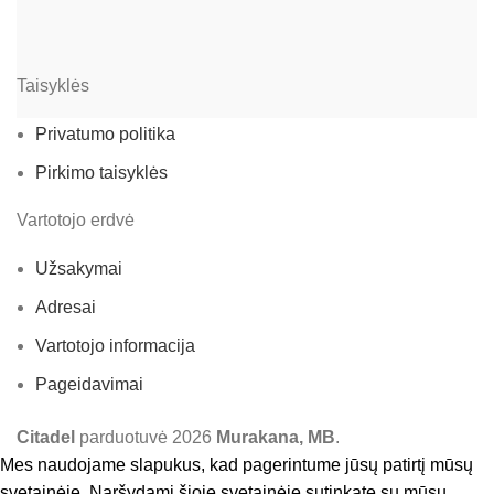
Taisyklės
Privatumo politika
Pirkimo taisyklės
Vartotojo erdvė
Užsakymai
Adresai
Vartotojo informacija
Pageidavimai
Citadel
parduotuvė
2026
Murakana, MB
.
Mes naudojame slapukus, kad pagerintume jūsų patirtį mūsų
svetainėje. Naršydami šioje svetainėje sutinkate su mūsų