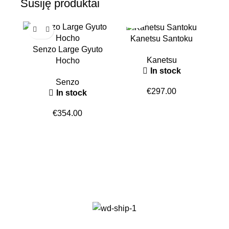
Susiję produktai
Kanetsu Santoku
Senzo Large Gyuto
Kanetsu
Hocho
In stock
Senzo
€
297.00
In stock
€
354.00
Kan