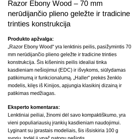
Razor Ebony Wood – 70 mm
nerūdijančio plieno geležte ir tradicine
trinties konstrukcija
Produkto apžvalga:
„Razor Ebony Wood“ yra lenktinis peilis, pasižymintis 70
mm nerūdijančio plieno geležte ir tradicine trinties
konstrukcija. Šis kišeninis peilis idealiai tinka
kasdieniam nešiojimui (EDC) ir išvykoms, siūlydamas
patikimumą ir funkcionalumą. „Haller“ prekės ženklo
modelis, kilęs iš Kinijos, apjungia klasikinį dizainą ir
patikimas medžiagas.
Eksperto komentaras:
Lenktiniai peiliai, žinomi dėl savo kompaktiškumo, yra
vieni populiariausių įrankių kasdieniam naudojimui.
Lyginant su įprastais modeliais, šis išsiskiria 100 g
svoriu, todėl jį ypač patogu nešiotis.