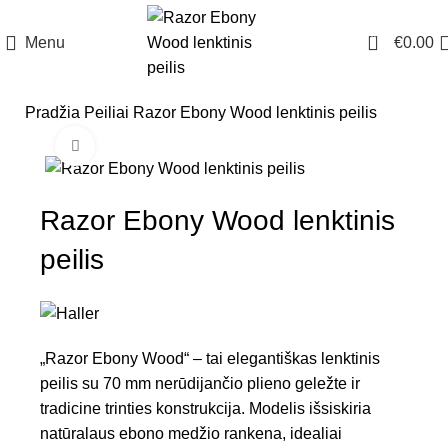
0
Menu
€
0.00
Pradžia
Peiliai
Razor Ebony Wood lenktinis peilis
Click to enlarge
Razor Ebony Wood lenktinis
peilis
„Razor Ebony Wood“ – tai elegantiškas lenktinis
peilis su 70 mm nerūdijančio plieno geležte ir
tradicine trinties konstrukcija. Modelis išsiskiria
natūralaus ebono medžio rankena, idealiai