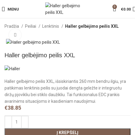
0
MENU
€
0.00
Pradžia
Peiliai
Lenktinis
Haller gelbėjimo peilis XXL
Click to enlarge
Haller gelbėjimo peilis XXL
Haller gelbėjimo peilis XXL, išsiskiriantis 260 mm bendru ilgiu, yra
patikimas lenktinis peilis su juodai dengta geležte ir integruotu
diržų pjovikliu bei stiklo daužikliu. Tai funkcionalus EDC įrankis
avarinėms situacijoms ir kasdieniam naudojimui.
€
38.85
Į KREPŠELĮ