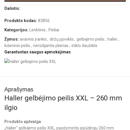
Dalintis:
Produkto kodas:
83856
Kategorijos:
Lenktinis
,
Peiliai
Žymos:
avarinis įrankis
,
diržų pjoviklis
,
gelbėjimo peilis
,
haller
,
kišeninis peilis
,
nerūdijantis plienas
,
stiklo daužiklis
Garantuotas saugus apmokėjimas
Aprašymas
Haller gelbėjimo peilis XXL – 260 mm
ilgio
Produkto apžvalga:
„Haller“ gelbėjimo peilis XXL, pasižymintis įspūdingu 260 mm