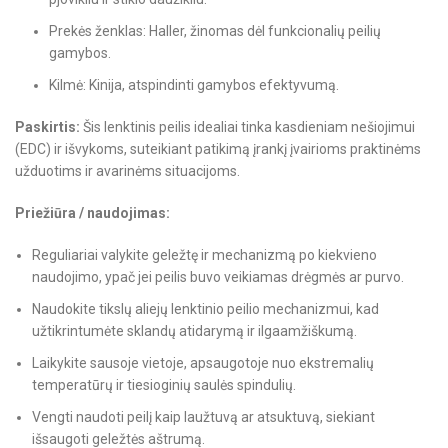
Prekės ženklas: Haller, žinomas dėl funkcionalių peilių
gamybos.
Kilmė: Kinija, atspindinti gamybos efektyvumą.
Paskirtis:
Šis lenktinis peilis idealiai tinka kasdieniam nešiojimui
(EDC) ir išvykoms, suteikiant patikimą įrankį įvairioms praktinėms
užduotims ir avarinėms situacijoms.
Priežiūra / naudojimas:
Reguliariai valykite geležtę ir mechanizmą po kiekvieno
naudojimo, ypač jei peilis buvo veikiamas drėgmės ar purvo.
Naudokite tikslų aliejų lenktinio peilio mechanizmui, kad
užtikrintumėte sklandų atidarymą ir ilgaamžiškumą.
Laikykite sausoje vietoje, apsaugotoje nuo ekstremalių
temperatūrų ir tiesioginių saulės spindulių.
Vengti naudoti peilį kaip laužtuvą ar atsuktuvą, siekiant
išsaugoti geležtės aštrumą.