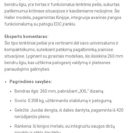
bendru ilgiu, yra tvirtas ir funkcionalus lenktinis peilis, sukurtas
patikimumui kritinėse situacijose ir kasdieniame nešiojime. Šis
Haller modelis, pagamintas Kinijoje, integruoja avarinės įrangos
funkcionalumą su patogiu EDC įrankiu.
Eksperto komentaras:
Šio tipo lenktiniai peiliai yra vertinami dėl savo universalumo ir
kompaktiškumo, suteikiant patikimą pagalbininką įvairiose
situacijose. Lyginant su įprastais modeliais, šis išsiskiria 260 mm
bendru ilgiu, kas užtikrina patogesnį valdymą ir platesnes
panaudojimo galimybes.
Pagrindinės savybės:
Bendras ilgis: 260 mm, pabrėžiant „XXL“ dizainą.
Svoris: 0.308 kg, užtikrinantis stabilumą ir patogumą.
Geležtė: Juodai dengta, iš dalies dantyta, pagaminta iš 420
nerūdijančio plieno.
Rankena: Iš lengvo metalo, su integruotu saugos diržų
pjovikliu ir stiklo daužikliu.