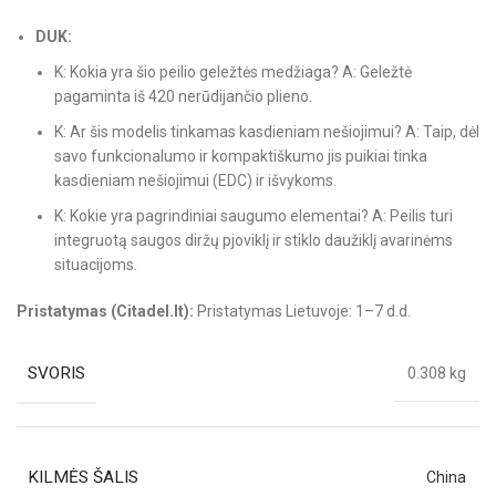
DUK:
K: Kokia yra šio peilio geležtės medžiaga? A: Geležtė
pagaminta iš 420 nerūdijančio plieno.
K: Ar šis modelis tinkamas kasdieniam nešiojimui? A: Taip, dėl
savo funkcionalumo ir kompaktiškumo jis puikiai tinka
kasdieniam nešiojimui (EDC) ir išvykoms.
K: Kokie yra pagrindiniai saugumo elementai? A: Peilis turi
integruotą saugos diržų pjoviklį ir stiklo daužiklį avarinėms
situacijoms.
Pristatymas (Citadel.lt):
Pristatymas Lietuvoje: 1–7 d.d.
SVORIS
0.308 kg
KILMĖS ŠALIS
China