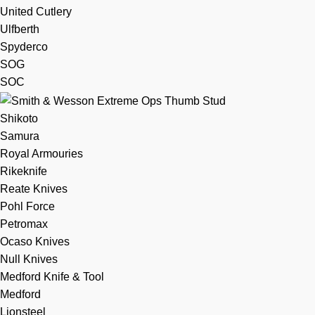
United Cutlery
Ulfberth
Spyderco
SOG
SOC
Shikoto
Samura
Royal Armouries
Rikeknife
Reate Knives
Pohl Force
Petromax
Ocaso Knives
Null Knives
Medford Knife & Tool
Medford
Lionsteel