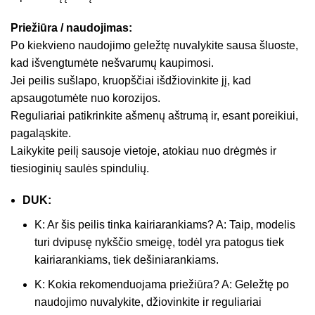
Priežiūra / naudojimas:
Po kiekvieno naudojimo geležtę nuvalykite sausa šluoste,
kad išvengtumėte nešvarumų kaupimosi.
Jei peilis sušlapo, kruopščiai išdžiovinkite jį, kad
apsaugotumėte nuo korozijos.
Reguliariai patikrinkite ašmenų aštrumą ir, esant poreikiui,
pagaląskite.
Laikykite peilį sausoje vietoje, atokiau nuo drėgmės ir
tiesioginių saulės spindulių.
DUK:
K: Ar šis peilis tinka kairiarankiams? A: Taip, modelis
turi dvipusę nykščio smeigę, todėl yra patogus tiek
kairiarankiams, tiek dešiniarankiams.
K: Kokia rekomenduojama priežiūra? A: Geležtę po
naudojimo nuvalykite, džiovinkite ir reguliariai