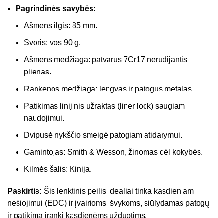
Pagrindinės savybės:
Ašmens ilgis: 85 mm.
Svoris: vos 90 g.
Ašmens medžiaga: patvarus 7Cr17 nerūdijantis
plienas.
Rankenos medžiaga: lengvas ir patogus metalas.
Patikimas linijinis užraktas (liner lock) saugiam
naudojimui.
Dvipusė nykščio smeigė patogiam atidarymui.
Gamintojas: Smith & Wesson, žinomas dėl kokybės.
Kilmės šalis: Kinija.
Paskirtis:
Šis lenktinis peilis idealiai tinka kasdieniam
nešiojimui (EDC) ir įvairioms išvykoms, siūlydamas patogų
ir patikimą įrankį kasdienėms užduotims.