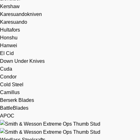
Kershaw
Karesuandokniven
Karesuando
Hultafors
Honshu
Hanwei
El Cid
Down Under Knives
Cuda
Condor
Cold Steel
Camillus
Berserk Blades
BattleBlades
APOC
Windlass Steelcrafts