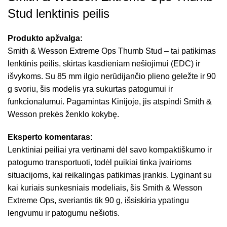
Stud lenktinis peilis
Produkto apžvalga:
Smith & Wesson Extreme Ops Thumb Stud – tai patikimas
lenktinis peilis, skirtas kasdieniam nešiojimui (EDC) ir
išvykoms. Su 85 mm ilgio nerūdijančio plieno geležte ir 90
g svoriu, šis modelis yra sukurtas patogumui ir
funkcionalumui. Pagamintas Kinijoje, jis atspindi Smith &
Wesson prekės ženklo kokybę.
Eksperto komentaras:
Lenktiniai peiliai yra vertinami dėl savo kompaktiškumo ir
patogumo transportuoti, todėl puikiai tinka įvairioms
situacijoms, kai reikalingas patikimas įrankis. Lyginant su
kai kuriais sunkesniais modeliais, šis Smith & Wesson
Extreme Ops, sveriantis tik 90 g, išsiskiria ypatingu
lengvumu ir patogumu nešiotis.