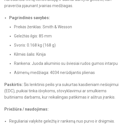
praverčia pjaunant įvairias medžiagas.
Pagrindinės savybės:
Prekės ženklas: Smith & Wesson
Geležtės ilgis: 85 mm
Svoris: 0.168 kg (168 g)
Kilmės šalis: Kinija
Rankena: Juoda aliuminio su šviesiai rudos gumos intarpu
Ašmenų medžiaga: 4034 nerūdijantis plienas
Paskirtis:
Šis lenktinis peilis yra sukurtas kasdieniam nešiojimui
(EDC), puikiai tinka išvykoms, stovyklavimui ar smulkiems
buitiniams darbams, kur reikalingas patikimas ir aštrus įrankis.
Priežiūra / naudojimas:
Reguliariai valykite geležtę ir rankeną nuo purvo ir drėgmės.