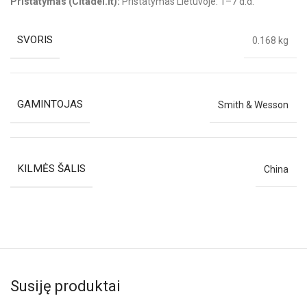
Pristatymas (Citadel.lt):
Pristatymas Lietuvoje: 1–7 d.d.
SVORIS
0.168 kg
GAMINTOJAS
Smith & Wesson
KILMĖS ŠALIS
China
Susiję produktai