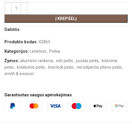
Į KREPŠELĮ
Dalintis:
Produkto kodas:
42865
Kategorijos:
Lenktinis
,
Peiliai
Žymos:
aliuminio rankena
,
edc peilis
,
juodas peilis
,
kišeninis
peilis
,
kolekcinis peilis
,
linerlock peilis
,
nerūdijančio plieno peilis
,
smith & wesson
Garantuotas saugus apmokėjimas