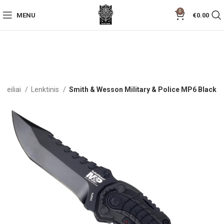
0
MENU
€
0.00
Peiliai
Lenktinis
Smith & Wesson Military & Police MP6 Black