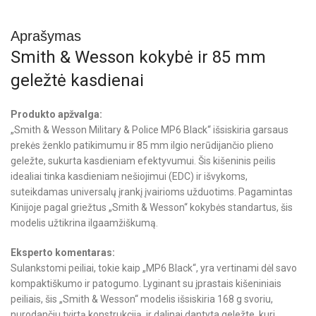
Aprašymas
Smith & Wesson kokybė ir 85 mm
geležtė kasdienai
Produkto apžvalga:
„Smith & Wesson Military & Police MP6 Black“ išsiskiria garsaus
prekės ženklo patikimumu ir 85 mm ilgio nerūdijančio plieno
geležte, sukurta kasdieniam efektyvumui. Šis kišeninis peilis
idealiai tinka kasdieniam nešiojimui (EDC) ir išvykoms,
suteikdamas universalų įrankį įvairioms užduotims. Pagamintas
Kinijoje pagal griežtus „Smith & Wesson“ kokybės standartus, šis
modelis užtikrina ilgaamžiškumą.
Eksperto komentaras:
Sulankstomi peiliai, tokie kaip „MP6 Black“, yra vertinami dėl savo
kompaktiškumo ir patogumo. Lyginant su įprastais kišeniniais
peiliais, šis „Smith & Wesson“ modelis išsiskiria 168 g svoriu,
nurodančiu tvirtą konstrukciją, ir dalinai dantyta geležte, kuri