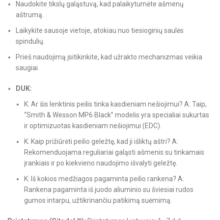
Naudokite tikslų galąstuvą, kad palaikytumėte ašmenų
aštrumą.
Laikykite sausoje vietoje, atokiau nuo tiesioginių saulės
spindulių.
Prieš naudojimą įsitikinkite, kad užrakto mechanizmas veikia
saugiai.
DUK:
K: Ar šis lenktinis peilis tinka kasdieniam nešiojimui? A: Taip,
“Smith & Wesson MP6 Black” modelis yra specialiai sukurtas
ir optimizuotas kasdieniam nešiojimui (EDC).
K: Kaip prižiūrėti peilio geležtę, kad ji išliktų aštri? A:
Rekomenduojama reguliariai galąsti ašmenis su tinkamais
įrankiais ir po kiekvieno naudojimo išvalyti geležtę.
K: Iš kokios medžiagos pagaminta peilio rankena? A:
Rankena pagaminta iš juodo aliuminio su šviesiai rudos
gumos intarpu, užtikrinančiu patikimą suėmimą.