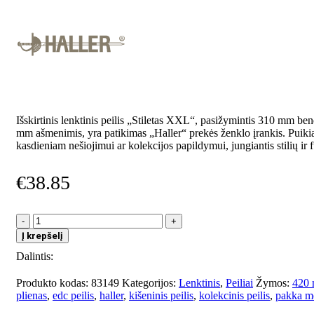
Išskirtinis lenktinis peilis „Stiletas XXL“, pasižymintis 310 mm ben
mm ašmenimis, yra patikimas „Haller“ prekės ženklo įrankis. Puikia
kasdieniam nešiojimui ar kolekcijos papildymui, jungiantis stilių ir
€
38.85
produkto
kiekis:
Į krepšelį
Stiletas
Dalintis:
kišeninis
peilis
XXL
Produkto kodas:
83149
Kategorijos:
Lenktinis
,
Peiliai
Žymos:
420 
plienas
,
edc peilis
,
haller
,
kišeninis peilis
,
kolekcinis peilis
,
pakka m