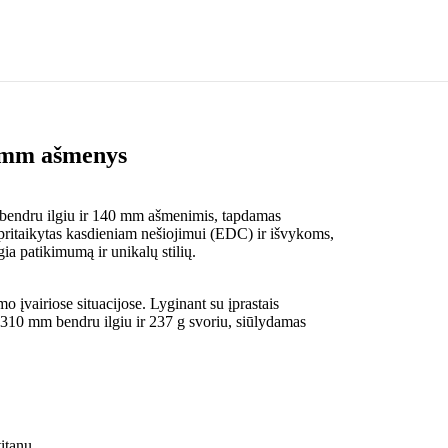
0 mm ašmenys
mm bendru ilgiu ir 140 mm ašmenimis, tapdamas
i pritaikytas kasdieniam nešiojimui (EDC) ir išvykoms,
gia patikimumą ir unikalų stilių.
o įvairiose situacijose. Lyginant su įprastais
iu 310 mm bendru ilgiu ir 237 g svoriu, siūlydamas
titanu