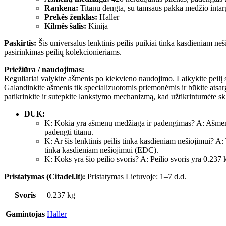
Rankena:
Titanu dengta, su tamsaus pakka medžio intar
Prekės ženklas:
Haller
Kilmės šalis:
Kinija
Paskirtis:
Šis universalus lenktinis peilis puikiai tinka kasdieniam n
pasirinkimas peilių kolekcionieriams.
Priežiūra / naudojimas:
Reguliariai valykite ašmenis po kiekvieno naudojimo. Laikykite peilį 
Galandinkite ašmenis tik specializuotomis priemonėmis ir būkite atsargū
patikrinkite ir sutepkite lankstymo mechanizmą, kad užtikrintumėte s
DUK:
K: Kokia yra ašmenų medžiaga ir padengimas? A: Ašmenys
padengti titanu.
K: Ar šis lenktinis peilis tinka kasdieniam nešiojimui? A: 
tinka kasdieniam nešiojimui (EDC).
K: Koks yra šio peilio svoris? A: Peilio svoris yra 0.237 
Pristatymas (Citadel.lt):
Pristatymas Lietuvoje: 1–7 d.d.
Svoris
0.237 kg
Gamintojas
Haller