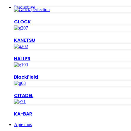
Parduotuvė
GLOCK
KANETSU
HALLER
BlackField
CITADEL
KA-BAR
Apie mus