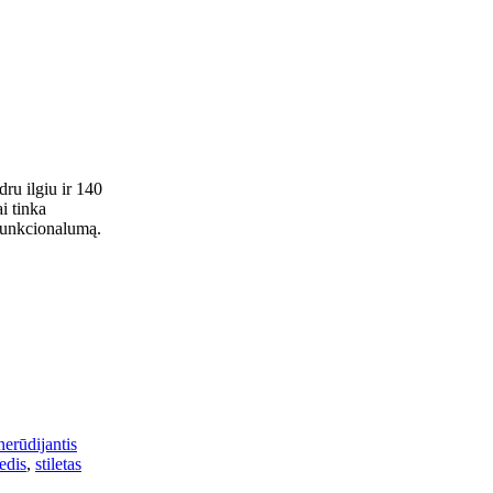
dru ilgiu ir 140
i tinka
 funkcionalumą.
nerūdijantis
edis
,
stiletas