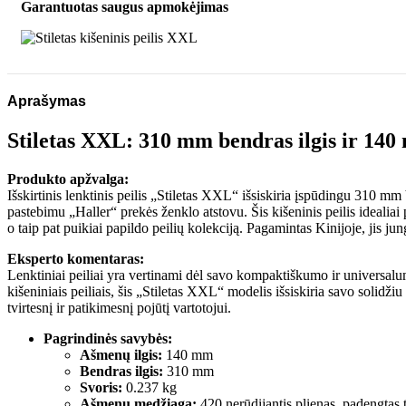
Garantuotas saugus apmokėjimas
Aprašymas
Stiletas XXL: 310 mm bendras ilgis ir 14
Produkto apžvalga:
Išskirtinis lenktinis peilis „Stiletas XXL“ išsiskiria įspūdingu 310 
pastebimu „Haller“ prekės ženklo atstovu. Šis kišeninis peilis idealia
o taip pat puikiai papildo peilių kolekciją. Pagamintas Kinijoje, jis jun
Eksperto komentaras:
Lenktiniai peiliai yra vertinami dėl savo kompaktiškumo ir universalum
kišeniniais peiliais, šis „Stiletas XXL“ modelis išsiskiria savo solidž
tvirtesnį ir patikimesnį pojūtį vartotojui.
Pagrindinės savybės:
Ašmenų ilgis:
140 mm
Bendras ilgis:
310 mm
Svoris:
0.237 kg
Ašmenų medžiaga:
420 nerūdijantis plienas, padengtas 