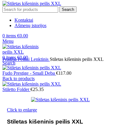
Search
Kontaktai
Ašmenų istorijos
0
items
€
0.00
Menu
0
items
€
0.00
Pradžia
Peiliai
Lenktinis
Stiletas kišeninis peilis XXL
Search
Fudo Prestige - Small Deba
€
117.00
Back to products
Stiletto Folder
€
25.35
Click to enlarge
Stiletas kišeninis peilis XXL