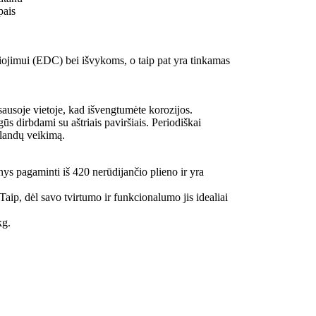
pais
ešiojimui (EDC) bei išvykoms, o taip pat yra tinkamas
sausoje vietoje, kad išvengtumėte korozijos.
s dirbdami su aštriais paviršiais. Periodiškai
klandų veikimą.
 pagaminti iš 420 nerūdijančio plieno ir yra
Taip, dėl savo tvirtumo ir funkcionalumo jis idealiai
kg.