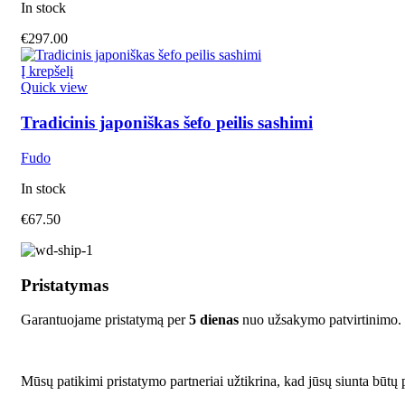
In stock
€
297.00
Į krepšelį
Quick view
Tradicinis japoniškas šefo peilis sashimi
Fudo
In stock
€
67.50
Pristatymas
Garantuojame pristatymą per
5 dienas
nuo užsakymo patvirtinimo.
Mūsų patikimi pristatymo partneriai užtikrina, kad jūsų siunta būtų p