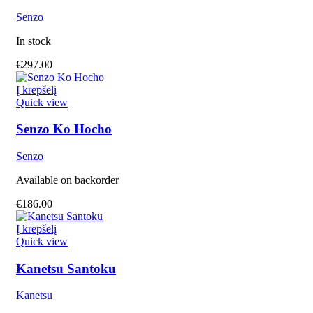
Senzo
In stock
€
297.00
Į krepšelį
Quick view
Senzo Ko Hocho
Senzo
Available on backorder
€
186.00
Į krepšelį
Quick view
Kanetsu Santoku
Kanetsu