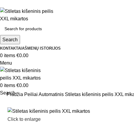
Search
KONTAKTAI
AŠMENŲ ISTORIJOS
0
items
€
0.00
Menu
0
items
€
0.00
Search
Pradžia
Peiliai
Automatinis
Stiletas kišeninis peilis XXL mik
Click to enlarge