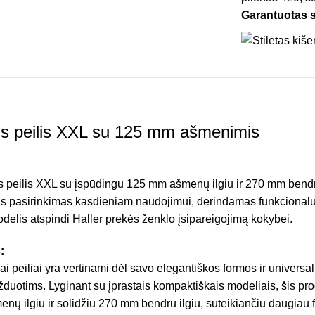
Garantuotas 
inis peilis XXL su 125 mm ašmenimis
nis peilis XXL su įspūdingu 125 mm ašmenų ilgiu ir 270 mm bendr
us pasirinkimas kasdieniam naudojimui, derindamas funkcionalum
delis atspindi Haller prekės ženklo įsipareigojimą kokybei.
:
niai peiliai yra vertinami dėl savo elegantiškos formos ir univers
duotims. Lyginant su įprastais kompaktiškais modeliais, šis prod
ų ilgiu ir solidžiu 270 mm bendru ilgiu, suteikiančiu daugiau