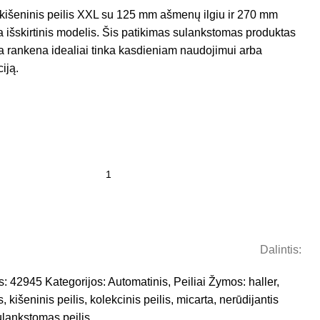
s kišeninis peilis XXL su 125 mm ašmenų ilgiu ir 270 mm
ra išskirtinis modelis. Šis patikimas sulankstomas produktas
rta rankena idealiai tinka kasdieniam naudojimui arba
iją.
Dalintis:
s:
42945
Kategorijos:
Automatinis
,
Peiliai
Žymos:
haller
,
s
,
kišeninis peilis
,
kolekcinis peilis
,
micarta
,
nerūdijantis
ulankstomas peilis