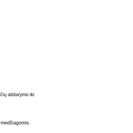
čių atidarymo iki
s medžiagomis.