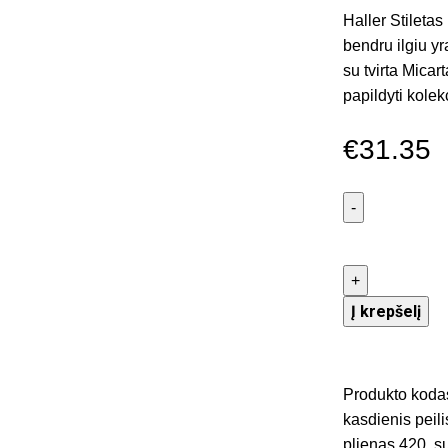
Haller Stileta
bendru ilgiu y
su tvirta Mica
papildyti kolekc
€
31.35
Į krepšelį
Produkto koda
kasdienis peili
plienas 420
,
s