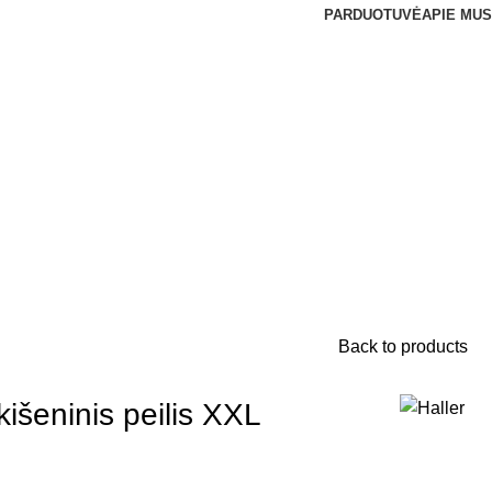
PARDUOTUVĖ
APIE MUS
Back to products
 kišeninis peilis XXL
s