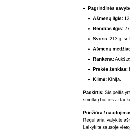
Pagrindinės savyb
Ašmenų ilgis:
12
Bendras ilgis:
27
Svoris:
213 g, sute
Ašmenų medžiag
Rankena:
Aukštos
Prekės ženklas:
H
Kilmė:
Kinija.
Paskirtis:
Šis peilis y
smulkių buities ar lauko
Priežiūra / naudojima
Reguliariai valykite a
Laikykite sausoje vieto