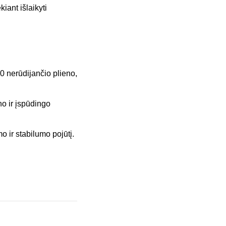
iant išlaikyti
 nerūdijančio plieno,
no ir įspūdingo
 ir stabilumo pojūtį.