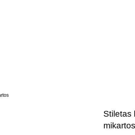
artos
Stiletas
mikarto