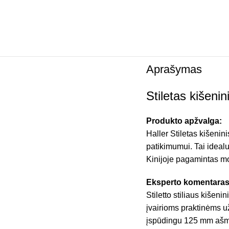
Aprašymas
Stiletas kišen
Produkto apžvalga:
Haller Stiletas kišeni
patikimumui. Tai ideal
Kinijoje pagamintas mo
Eksperto komentaras
Stiletto stiliaus kišeni
įvairioms praktinėms už
įspūdingu 125 mm ašmen