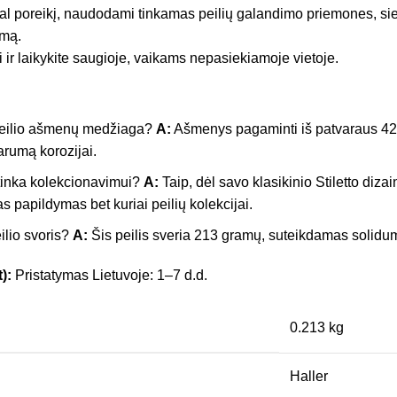
al poreikį, naudodami tinkamas peilių galandimo priemones, siek
umą.
i ir laikykite saugioje, vaikams nepasiekiamoje vietoje.
peilio ašmenų medžiaga?
A:
Ašmenys pagaminti iš patvaraus 420
arumą korozijai.
tinka kolekcionavimui?
A:
Taip, dėl savo klasikinio Stiletto dizai
as papildymas bet kuriai peilių kolekcijai.
ilio svoris?
A:
Šis peilis sveria 213 gramų, suteikdamas solidumo
):
Pristatymas Lietuvoje: 1–7 d.d.
0.213 kg
Haller