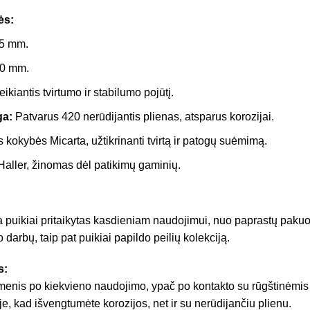
ės:
5 mm.
0 mm.
ikiantis tvirtumo ir stabilumo pojūtį.
a:
Patvarus 420 nerūdijantis plienas, atsparus korozijai.
 kokybės Micarta, užtikrinanti tvirtą ir patogų suėmimą.
aller, žinomas dėl patikimų gaminių.
ra puikiai pritaikytas kasdieniam naudojimui, nuo paprastų pakuo
 darbų, taip pat puikiai papildo peilių kolekciją.
s:
šmenis po kiekvieno naudojimo, ypač po kontakto su rūgštinėmi
je, kad išvengtumėte korozijos, net ir su nerūdijančiu plienu.