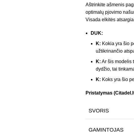
Aštrinkite ašmenis pag
optimalų pjovimo naš
Visada elkitės atsargia
DUK:
K:
Kokia yra šio 
užtikrinančio atsp
K:
Ar šis modelis 
dydžio, tai tinkam
K:
Koks yra šio pe
Pristatymas (Citadel.lt
SVORIS
GAMINTOJAS