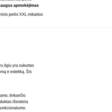
saugus apmokėjimas
u ilgiu yra sukurtas
ą ir estetiką. Šis
alumo, tinkančio
uktas išsiskiria
 funkcionalumo.