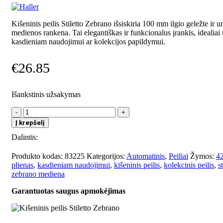
Kišeninis peilis Stiletto Zebrano išsiskiria 100 mm ilgio geležte ir 
medienos rankena. Tai elegantiškas ir funkcionalus įrankis, idealiai 
kasdieniam naudojimui ar kolekcijos papildymui.
€
26.85
Išankstinis užsakymas
produkto
kiekis:
Į krepšelį
Kišeninis
Dalintis:
peilis
Stiletto
Zebrano
Produkto kodas:
83225
Kategorijos:
Automatinis
,
Peiliai
Žymos:
42
plienas
,
kasdieniam naudojimui
,
kišeninis peilis
,
kolekcinis peilis
,
s
zebrano mediena
Garantuotas saugus apmokėjimas