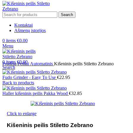
Search
Kontaktai
Ašmenų istorijos
0
items
€
0.00
Menu
0
items
€
0.00
Pradžia
Peiliai
Automatinis
Kišeninis peilis Stiletto Zebrano
Search
Fudo Grinder - Easy To Use
€
22.95
Back to products
Haller kišeninis peilis Pakka Wood
€
32.85
Click to enlarge
Kišeninis peilis Stiletto Zebrano