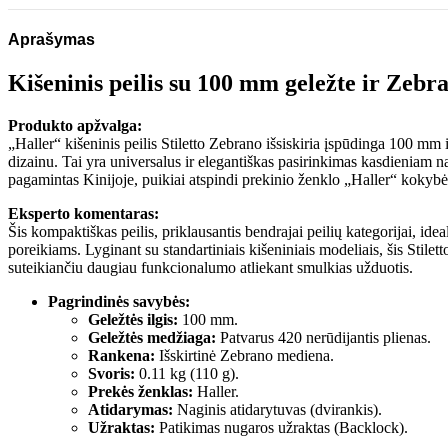
Aprašymas
Kišeninis peilis su 100 mm geležte ir Zeb
Produkto apžvalga:
„Haller“ kišeninis peilis Stiletto Zebrano išsiskiria įspūdinga 100 mm
dizainu. Tai yra universalus ir elegantiškas pasirinkimas kasdieniam na
pagamintas Kinijoje, puikiai atspindi prekinio ženklo „Haller“ kokybės i
Eksperto komentaras:
Šis kompaktiškas peilis, priklausantis bendrajai peilių kategorijai, ideal
poreikiams. Lyginant su standartiniais kišeniniais modeliais, šis Stilett
suteikiančiu daugiau funkcionalumo atliekant smulkias užduotis.
Pagrindinės savybės:
Geležtės ilgis:
100 mm.
Geležtės medžiaga:
Patvarus 420 nerūdijantis plienas.
Rankena:
Išskirtinė Zebrano mediena.
Svoris:
0.11 kg (110 g).
Prekės ženklas:
Haller.
Atidarymas:
Naginis atidarytuvas (dvirankis).
Užraktas:
Patikimas nugaros užraktas (Backlock).