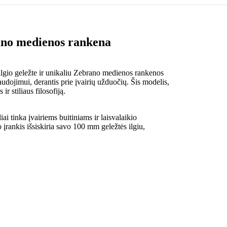
rano medienos rankena
 ilgio geležte ir unikaliu Zebrano medienos rankenos
udojimui, derantis prie įvairių užduočių. Šis modelis,
r stiliaus filosofiją.
iai tinka įvairiems buitiniams ir laisvalaikio
o įrankis išsiskiria savo 100 mm geležtės ilgiu,