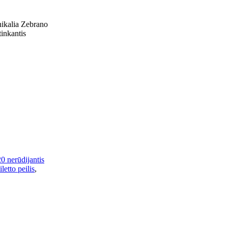
unikalia Zebrano
tinkantis
0 nerūdijantis
tiletto peilis
,