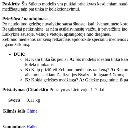
Paskirtis:
Šis Stiletto modelis yra puikiai pritaikytas kasdieniam naudoj
medžiagų taip pat tinka ir kolekcionavimui.
Priežiūra / naudojimas:
Po naudojimo geležtę nuvalykite sausa šluoste, kad išvengtumėte koro
Reguliariai patikrinkite, ar nėra atsilaisvinusių varžtų ir priveržkite juo
Laikykite sausoje, vėsioje vietoje, apsaugotoje nuo drėgmės.
Zebrano medienos rankeną retkarčiais apdorokite specialiu medienos al
ilgaamžiškumą.
DUK:
K:
Kam tinka šis peilis?
A:
Šis modelis idealiai tinka ka
kolekcininkams.
K:
Kaip prižiūrėti Zebrano medienos rankeną?
A:
Rekome
aliejumi, siekiant išlaikyti jos išvaizdą ir ilgaamžiškumą.
K:
Kokia geležtės medžiaga?
A:
Geležtė pagaminta iš pa
Pristatymas (Citadel.lt):
Pristatymas Lietuvoje: 1–7 d.d.
Svoris
0.11 kg
Kilmės šalis
China
Gamintojas
Haller