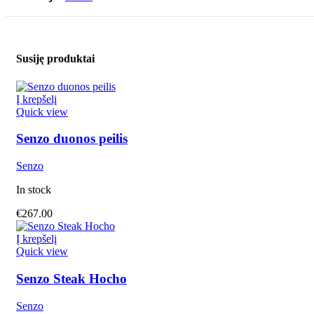
Susiję produktai
Į krepšelį
Quick view
Senzo duonos peilis
Senzo
In stock
€
267.00
Į krepšelį
Quick view
Senzo Steak Hocho
Senzo