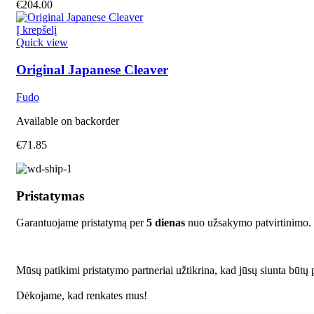
€
204.00
Į krepšelį
Quick view
Original Japanese Cleaver
Fudo
Available on backorder
€
71.85
Pristatymas
Garantuojame pristatymą per
5 dienas
nuo užsakymo patvirtinimo.
Mūsų patikimi pristatymo partneriai užtikrina, kad jūsų siunta būtų p
Dėkojame, kad renkates mus!