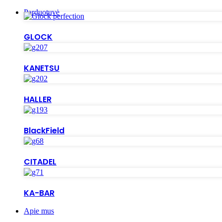
Parduotuvė
GLOCK
KANETSU
HALLER
BlackField
CITADEL
KA-BAR
Apie mus