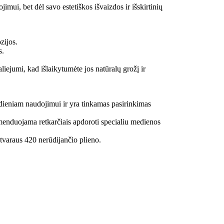
imui, bet dėl savo estetiškos išvaizdos ir išskirtinių
zijos.
s.
iejumi, kad išlaikytumėte jos natūralų grožį ir
sdieniam naudojimui ir yra tinkamas pasirinkimas
nduojama retkarčiais apdoroti specialiu medienos
tvaraus 420 nerūdijančio plieno.