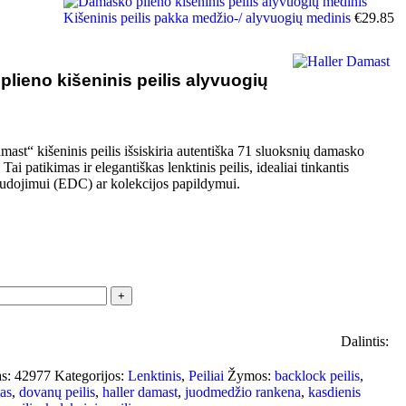
Kišeninis peilis pakka medžio-/ alyvuogių medinis
€
29.85
lieno kišeninis peilis alyvuogių
mast“ kišeninis peilis išsiskiria autentiška 71 sluoksnių damasko
 Tai patikimas ir elegantiškas lenktinis peilis, idealiai tinkantis
udojimui (EDC) ar kolekcijos papildymui.
Dalintis:
as:
42977
Kategorijos:
Lenktinis
,
Peiliai
Žymos:
backlock peilis
,
as
,
dovanų peilis
,
haller damast
,
juodmedžio rankena
,
kasdienis