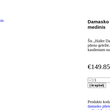
Damasko p
medinis
Šis „Haller Da
plieno geležte.
kasdieniam na
€
149.85
Į krepšelį
Produkto kod
damasko plien