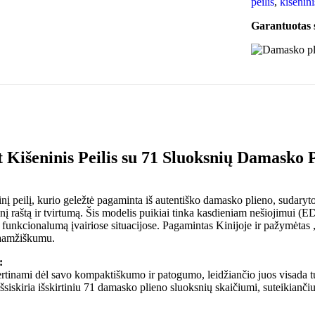
peilis
,
kišenini
Garantuotas
 Kišeninis Peilis su 71 Sluoksnių Damasko 
inį peilį, kurio geležtė pagaminta iš autentiško damasko plieno, sudaryto
tinį raštą ir tvirtumą. Šis modelis puikiai tinka kasdieniam nešiojimui (
 funkcionalumą įvairiose situacijose. Pagamintas Kinijoje ir pažymėtas
lgaamžiškumu.
:
vertinami dėl savo kompaktiškumo ir patogumo, leidžiančio juos visada t
 išsiskiria išskirtiniu 71 damasko plieno sluoksnių skaičiumi, suteikiančiu