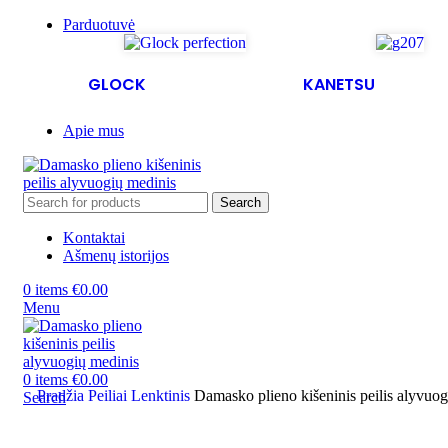
Parduotuvė
GLOCK
KANETSU
Apie mus
Search
Kontaktai
Ašmenų istorijos
0
items
€
0.00
Menu
0
items
€
0.00
Pradžia
Peiliai
Lenktinis
Damasko plieno kišeninis peilis alyvuog
Search