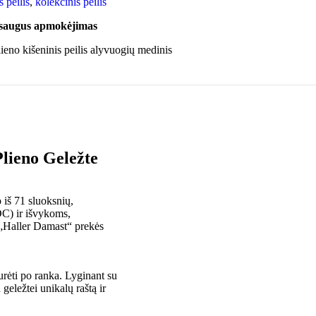
s peilis
,
kolekcinis peilis
 saugus apmokėjimas
Plieno Geležte
 iš 71 sluoksnių,
EDC) ir išvykoms,
 „Haller Damast“ prekės
urėti po ranka. Lyginant su
 geležtei unikalų raštą ir