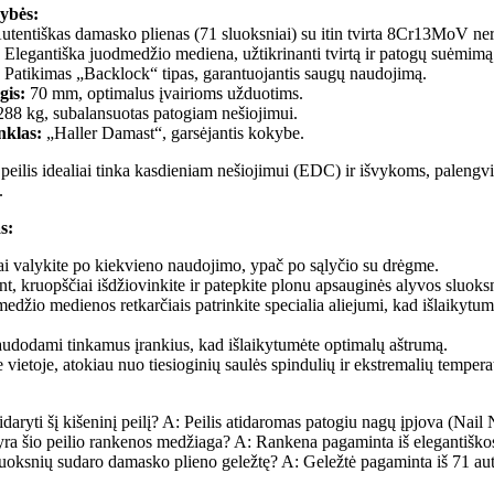
ybės:
tentiškas damasko plienas (71 sluoksniai) su itin tvirta 8Cr13MoV ner
Elegantiška juodmedžio mediena, užtikrinanti tvirtą ir patogų suėmimą
Patikimas „Backlock“ tipas, garantuojantis saugų naudojimą.
gis:
70 mm, optimalus įvairioms užduotims.
88 kg, subalansuotas patogiam nešiojimui.
nklas:
„Haller Damast“, garsėjantis kokybe.
 peilis idealiai tinka kasdieniam nešiojimui (EDC) ir išvykoms, palengvi
.
s:
iai valykite po kiekvieno naudojimo, ypač po sąlyčio su drėgme.
nt, kruopščiai išdžiovinkite ir patepkite plonu apsauginės alyvos sluoks
džio medienos retkarčiais patrinkite specialia aliejumi, kad išlaikytumė
naudodami tinkamus įrankius, kad išlaikytumėte optimalų aštrumą.
 vietoje, atokiau nuo tiesioginių saulės spindulių ir ekstremalių tempera
idaryti šį kišeninį peilį? A: Peilis atidaromas patogiu nagų įpjova (Nai
ra šio peilio rankenos medžiaga? A: Rankena pagaminta iš elegantišk
uoksnių sudaro damasko plieno geležtę? A: Geležtė pagaminta iš 71 au