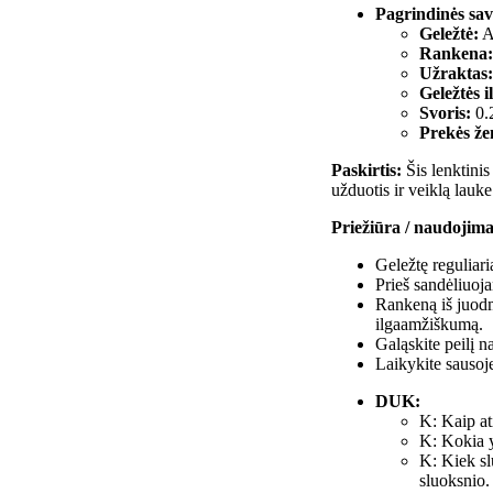
Pagrindinės sav
Geležtė:
Au
Rankena:
Užraktas:
Geležtės il
Svoris:
0.2
Prekės že
Paskirtis:
Šis lenktinis
užduotis ir veiklą lauke
Priežiūra / naudojima
Geležtę reguliar
Prieš sandėliuoja
Rankeną iš juodme
ilgaamžiškumą.
Galąskite peilį 
Laikykite sausoje
DUK:
K: Kaip at
K: Kokia y
K: Kiek sl
sluoksnio.