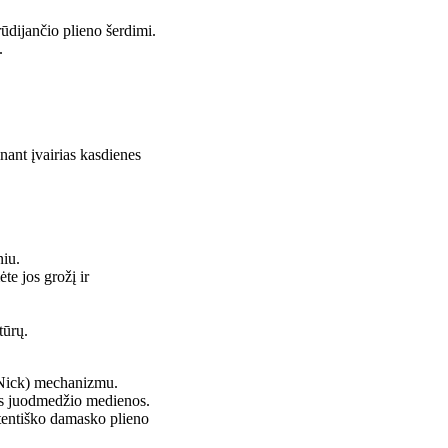
ūdijančio plieno šerdimi.
.
nant įvairias kasdienes
niu.
te jos grožį ir
tūrų.
l Nick) mechanizmu.
os juodmedžio medienos.
tentiško damasko plieno