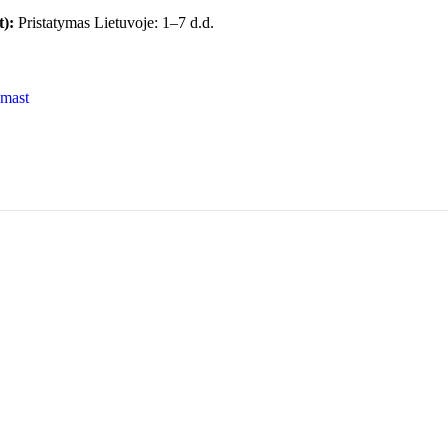
t):
Pristatymas Lietuvoje: 1–7 d.d.
amast