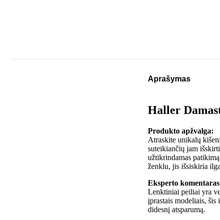
Aprašymas
Haller Damast
Produkto apžvalga:
Atraskite unikalų kišen
suteikiančių jam išskir
užtikrindamas patikimą
ženklu, jis išsiskiria i
Eksperto komentaras
Lenktiniai peiliai yra 
įprastais modeliais, šis
didesnį atsparumą.