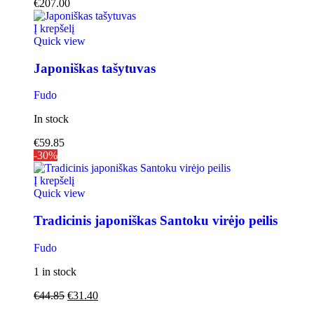
€
207.00
Į krepšelį
Quick view
Japoniškas tašytuvas
Fudo
In stock
€
59.85
-30%
Į krepšelį
Quick view
Tradicinis japoniškas Santoku virėjo peilis
Fudo
1 in stock
€
44.85
€
31.40