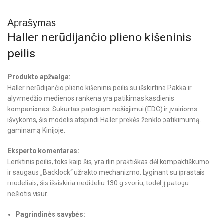
Aprašymas
Haller nerūdijančio plieno kišeninis
peilis
Produkto apžvalga:
Haller nerūdijančio plieno kišeninis peilis su išskirtine Pakka ir
alyvmedžio medienos rankena yra patikimas kasdienis
kompanionas. Sukurtas patogiam nešiojimui (EDC) ir įvairioms
išvykoms, šis modelis atspindi Haller prekės ženklo patikimumą,
gaminamą Kinijoje.
Eksperto komentaras:
Lenktinis peilis, toks kaip šis, yra itin praktiškas dėl kompaktiškumo
ir saugaus „Backlock“ užrakto mechanizmo. Lyginant su įprastais
modeliais, šis išsiskiria nedideliu 130 g svoriu, todėl jį patogu
nešiotis visur.
Pagrindinės savybės: