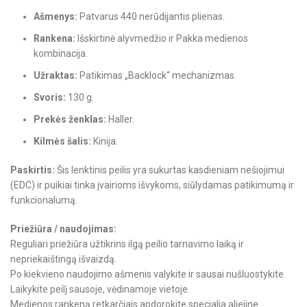
Ašmenys:
Patvarus 440 nerūdijantis plienas.
Rankena:
Išskirtinė alyvmedžio ir Pakka medienos
kombinacija.
Užraktas:
Patikimas „Backlock“ mechanizmas.
Svoris:
130 g.
Prekės ženklas:
Haller.
Kilmės šalis:
Kinija.
Paskirtis:
Šis lenktinis peilis yra sukurtas kasdieniam nešiojimui
(EDC) ir puikiai tinka įvairioms išvykoms, siūlydamas patikimumą ir
funkcionalumą.
Priežiūra / naudojimas:
Reguliari priežiūra užtikrins ilgą peilio tarnavimo laiką ir
nepriekaištingą išvaizdą.
Po kiekvieno naudojimo ašmenis valykite ir sausai nušluostykite.
Laikykite peilį sausoje, vėdinamoje vietoje.
Medienos rankeną retkarčiais apdorokite specialia aliejine