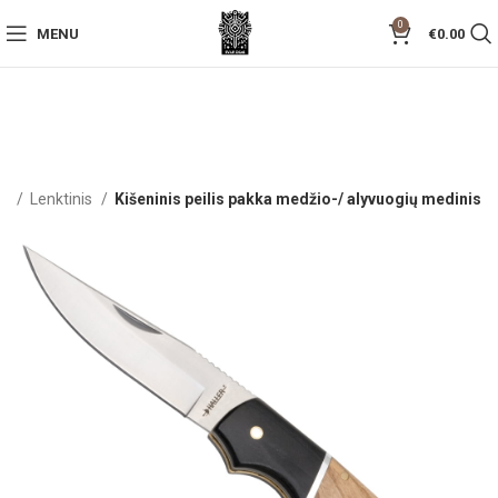
0
MENU
€
0.00
ai
Lenktinis
Kišeninis peilis pakka medžio-/ alyvuogių medinis