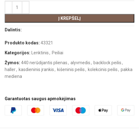
Į KREPŠELĮ
Dalintis:
Produkto kodas:
43321
Kategorijos:
Lenktinis
,
Peiliai
Žymos:
440 nerūdijantis plienas
,
alyvmedis
,
backlock peilis
,
haller
,
kasdieninis įrankis
,
kišeninis peilis
,
kolekcinis peilis
,
pakka
mediena
Garantuotas saugus apmokėjimas