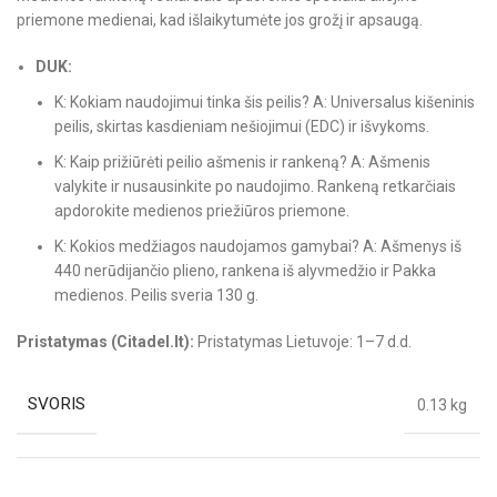
priemone medienai, kad išlaikytumėte jos grožį ir apsaugą.
DUK:
K: Kokiam naudojimui tinka šis peilis? A: Universalus kišeninis
peilis, skirtas kasdieniam nešiojimui (EDC) ir išvykoms.
K: Kaip prižiūrėti peilio ašmenis ir rankeną? A: Ašmenis
valykite ir nusausinkite po naudojimo. Rankeną retkarčiais
apdorokite medienos priežiūros priemone.
K: Kokios medžiagos naudojamos gamybai? A: Ašmenys iš
440 nerūdijančio plieno, rankena iš alyvmedžio ir Pakka
medienos. Peilis sveria 130 g.
Pristatymas (Citadel.lt):
Pristatymas Lietuvoje: 1–7 d.d.
SVORIS
0.13 kg