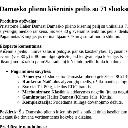
Damasko plieno kišeninis peilis su 71 sluok
Produkto apžvalga:
Pristatome Haller Damast Damasko plieno kišeninį peilį su unikaliais 
alyvuogių medžio rankena. Šis vos 80 g sveriantis lenktinis peilis idea
Pagamintas Kinijoje, jis derina ilgaamžiškumą su rafinuotu stiliumi.
Eksperto komentaras:
Kišeninis peilis – universalus ir patogus įrankis kasdienybei. Lyginant su
svoriu (vos 80 g) ir 80 mm ilgio geležte, tad lengvai telpa kišenėje. Kla
fiksuojamo užrakto pabrėžia tradicinį kišeninio peilio funkcionalumą.
Pagrindinės savybės:
Ašmenys:
71 sluoksnio Damasko plieno geležtė su 8Cr13
Rankena:
Natūralus alyvuogių medis, užtikrinantis patogų
Svoris:
Tik 80 g, idealus EDC įrankis.
Mechanizmas:
Klasikinis atidarymas nageliu (įranta nagui
Gamintojas:
Haller Damast (Kilmės šalis: Kinija).
Komplektacija:
Pridedama stilinga dovanojimo dėžutė.
Paskirtis:
Šis Damasko plieno kišeninis peilis puikiai tinka kasdieniam
elegantiška dovana vertinantiems kokybę ir dizainą.
Priežiūra ir naudojimas: