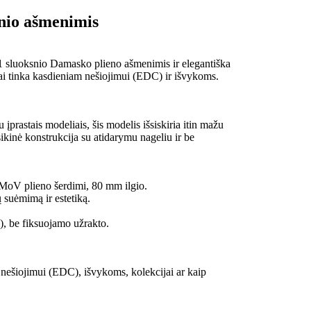
snio ašmenimis
71 sluoksnio Damasko plieno ašmenimis ir elegantiška
liai tinka kasdieniam nešiojimui (EDC) ir išvykoms.
 įprastais modeliais, šis modelis išsiskiria itin mažu
sikinė konstrukcija su atidarymu nageliu ir be
MoV plieno šerdimi, 80 mm ilgio.
 suėmimą ir estetiką.
), be fiksuojamo užrakto.
 nešiojimui (EDC), išvykoms, kolekcijai ar kaip