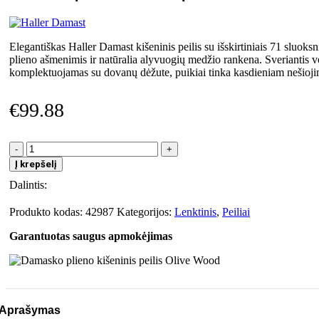
Elegantiškas Haller Damast kišeninis peilis su išskirtiniais 71 sluok
plieno ašmenimis ir natūralia alyvuogių medžio rankena. Sveriantis v
komplektuojamas su dovanų dėžute, puikiai tinka kasdieniam nešioji
€
99.88
produkto
kiekis:
Į krepšelį
Damasko
Dalintis:
plieno
kišeninis
peilis
Produkto kodas:
42987
Kategorijos:
Lenktinis
,
Peiliai
Olive
Garantuotas saugus apmokėjimas
Wood
Aprašymas