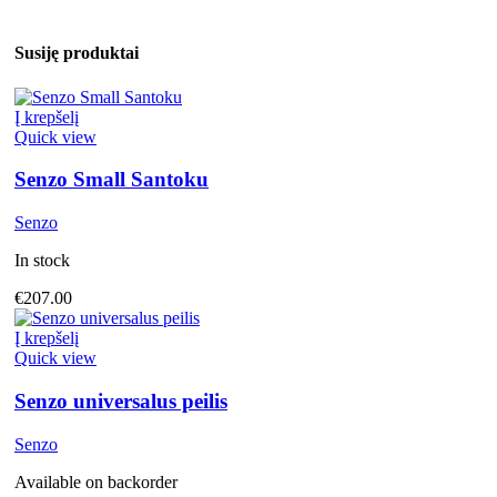
Susiję produktai
Į krepšelį
Quick view
Senzo Small Santoku
Senzo
In stock
€
207.00
Į krepšelį
Quick view
Senzo universalus peilis
Senzo
Available on backorder