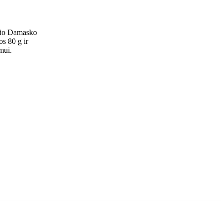
snio Damasko
os 80 g ir
mui.