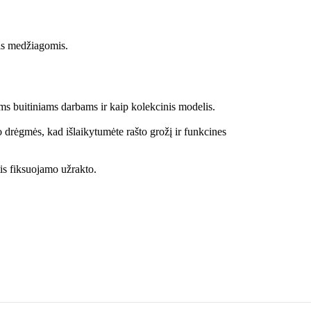
is medžiagomis.
ms buitiniams darbams ir kaip kolekcinis modelis.
 drėgmės, kad išlaikytumėte rašto grožį ir funkcines
tis fiksuojamo užrakto.