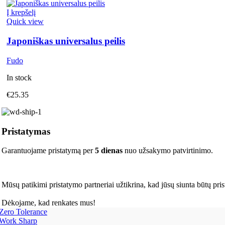
Į krepšelį
Quick view
Japoniškas universalus peilis
Fudo
In stock
€
25.35
Pristatymas
Garantuojame pristatymą per
5 dienas
nuo užsakymo patvirtinimo.
Mūsų patikimi pristatymo partneriai užtikrina, kad jūsų siunta būtų pris
Dėkojame, kad renkates mus!
Zero Tolerance
Work Sharp