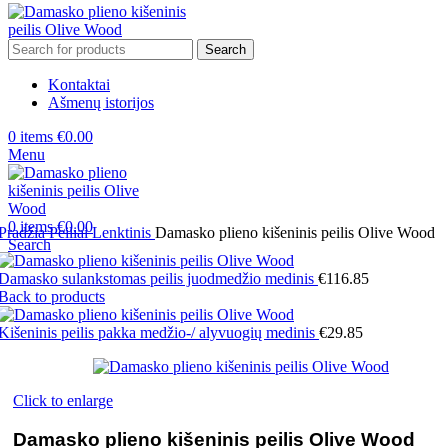
Search
Kontaktai
Ašmenų istorijos
0
items
€
0.00
Menu
0
items
€
0.00
Pradžia
Peiliai
Lenktinis
Damasko plieno kišeninis peilis Olive Wood
Search
Damasko sulankstomas peilis juodmedžio medinis
€
116.85
Back to products
Kišeninis peilis pakka medžio-/ alyvuogių medinis
€
29.85
Click to enlarge
Damasko plieno kišeninis peilis Olive Wood