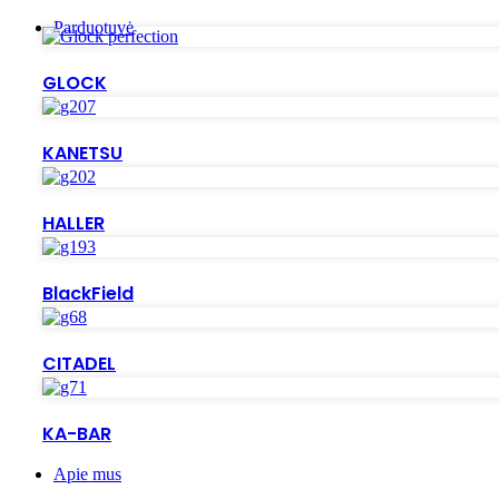
Parduotuvė
GLOCK
KANETSU
HALLER
BlackField
CITADEL
KA-BAR
Apie mus