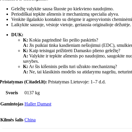
Geležtę valykite sausa šluoste po kiekvieno naudojimo.
Periodiškai tepkite ašmenis ir mechanizmą specialia alyva.
Venkite ilgalaikio kontakto su drėgme ir agresyviomis cheminėm
Laikykite sausoje, vėsioje vietoje, geriausia originalioje dėžutėje.
DUK:
K:
Kokia pagrindinė šio peilio paskirtis?
A:
Jis puikiai tinka kasdieniam nešiojimui (EDC), smulkie
K:
Kaip teisingai prižiūrėti Damasko plieno geležtę?
A:
Valykite ir tepkite ašmenis po naudojimo, saugokite nuo
savybes.
K:
Ar šis kišeninis peilis turi užrakto mechanizmą?
A:
Ne, tai klasikinis modelis su atidarymu nageliu, neturin
Pristatymas (Citadel.lt):
Pristatymas Lietuvoje: 1–7 d.d.
Svoris
0137 kg
Gamintojas
Haller Damast
Kilmės šalis
China