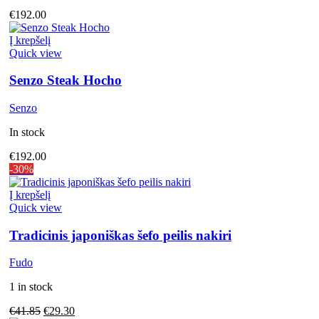
€
192.00
Į krepšelį
Quick view
Senzo Steak Hocho
Senzo
In stock
€
192.00
-30%
Į krepšelį
Quick view
Tradicinis japoniškas šefo peilis nakiri
Fudo
1 in stock
€
41.85
€
29.30