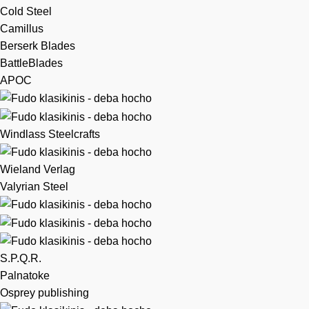
Cold Steel
Camillus
Berserk Blades
BattleBlades
APOC
Windlass Steelcrafts
Wieland Verlag
Valyrian Steel
S.P.Q.R.
Palnatoke
Osprey publishing