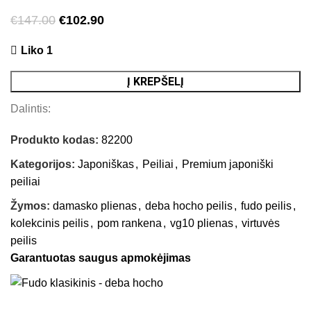
€
147.00
€
102.90
Liko 1
Į KREPŠELĮ
Dalintis:
Produkto kodas:
82200
Kategorijos:
Japoniškas
,
Peiliai
,
Premium japoniški
peiliai
Žymos:
damasko plienas
,
deba hocho peilis
,
fudo peilis
,
kolekcinis peilis
,
pom rankena
,
vg10 plienas
,
virtuvės
peilis
Garantuotas saugus apmokėjimas