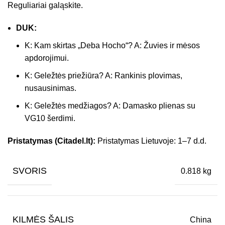
Reguliariai galąskite.
DUK:
K: Kam skirtas „Deba Hocho“? A: Žuvies ir mėsos
apdorojimui.
K: Geležtės priežiūra? A: Rankinis plovimas,
nusausinimas.
K: Geležtės medžiagos? A: Damasko plienas su
VG10 šerdimi.
Pristatymas (Citadel.lt):
Pristatymas Lietuvoje: 1–7 d.d.
SVORIS
0.818 kg
KILMĖS ŠALIS
China