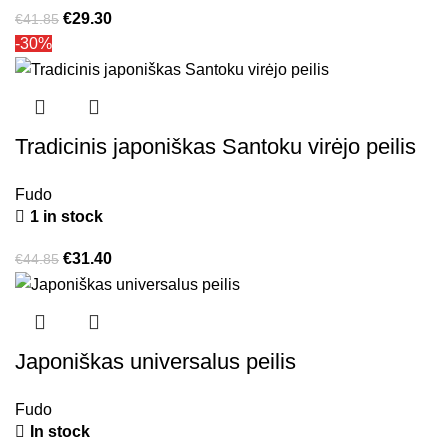
€
29.30
€
41.85
-30%
Tradicinis japoniškas Santoku virėjo peilis
Fudo
1 in stock
€
31.40
€
44.85
Japoniškas universalus peilis
Fudo
In stock