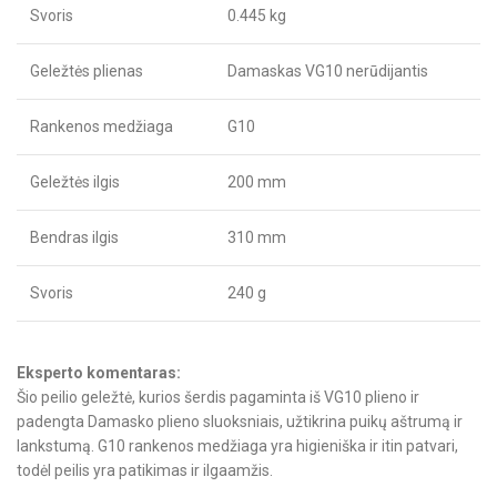
Svoris
0.445 kg
Geležtės plienas
Damaskas VG10 nerūdijantis
Rankenos medžiaga
G10
Geležtės ilgis
200 mm
Bendras ilgis
310 mm
Svoris
240 g
Eksperto komentaras:
Šio peilio geležtė, kurios šerdis pagaminta iš VG10 plieno ir
padengta Damasko plieno sluoksniais, užtikrina puikų aštrumą ir
lankstumą. G10 rankenos medžiaga yra higieniška ir itin patvari,
todėl peilis yra patikimas ir ilgaamžis.