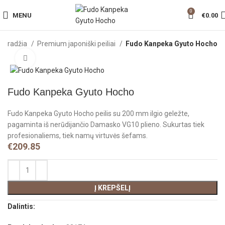
0
MENU
€
0.00
Pradžia
Premium japoniški peiliai
Fudo Kanpeka Gyuto Hocho
Click to enlarge
Fudo Kanpeka Gyuto Hocho
Fudo Kanpeka Gyuto Hocho peilis su 200 mm ilgio geležte,
pagaminta iš nerūdijančio Damasko VG10 plieno. Sukurtas tiek
profesionaliems, tiek namų virtuvės šefams.
€
209.85
Į KREPŠELĮ
Dalintis: