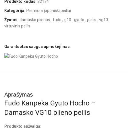
Produkto kodas:
82174
Kategorija:
Premium japoniški peiliai
Žymos:
damasko plienas
,
fudo
,
g10
,
gyuto
,
peilis
,
vg10
,
virtuvinis peilis
Garantuotas saugus apmokėjimas
Aprašymas
Fudo Kanpeka Gyuto Hocho –
Damasko VG10 plieno peilis
Produkto apžvalga: