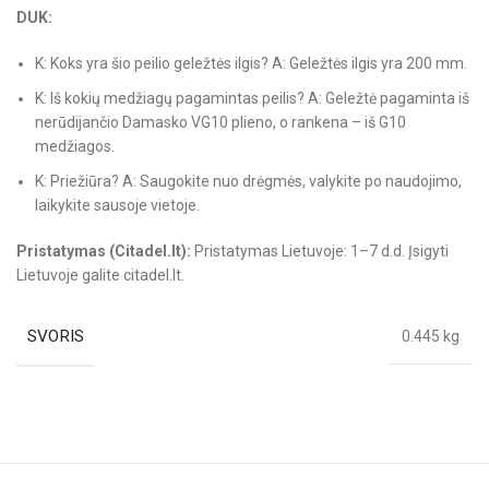
DUK:
K: Koks yra šio peilio geležtės ilgis? A: Geležtės ilgis yra 200 mm.
K: Iš kokių medžiagų pagamintas peilis? A: Geležtė pagaminta iš
nerūdijančio Damasko VG10 plieno, o rankena – iš G10
medžiagos.
K: Priežiūra? A: Saugokite nuo drėgmės, valykite po naudojimo,
laikykite sausoje vietoje.
Pristatymas (Citadel.lt):
Pristatymas Lietuvoje: 1–7 d.d. Įsigyti
Lietuvoje galite citadel.lt.
SVORIS
0.445 kg