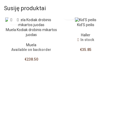
Susiję produktai
Kid’S peilis
Muela Kodiak drobinis mikartos
juodas
Haller
In stock
Muela
Available on backorder
€
35.85
€
238.50