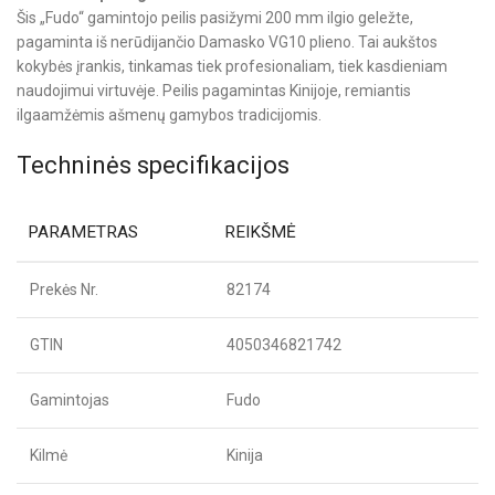
Šis „Fudo“ gamintojo peilis pasižymi 200 mm ilgio geležte,
pagaminta iš nerūdijančio Damasko VG10 plieno. Tai aukštos
kokybės įrankis, tinkamas tiek profesionaliam, tiek kasdieniam
naudojimui virtuvėje. Peilis pagamintas Kinijoje, remiantis
ilgaamžėmis ašmenų gamybos tradicijomis.
Techninės specifikacijos
PARAMETRAS
REIKŠMĖ
Prekės Nr.
82174
GTIN
4050346821742
Gamintojas
Fudo
Kilmė
Kinija