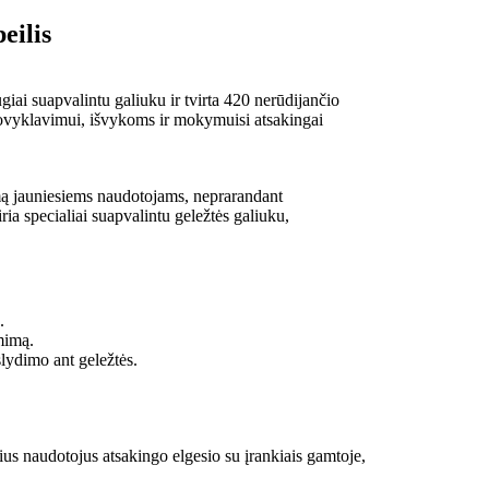
eilis
ugiai suapvalintu galiuku ir tvirta 420 nerūdijančio
 stovyklavimui, išvykoms ir mokymuisi atsakingai
umą jauniesiems naudotojams, neprarandant
ia specialiai suapvalintu geležtės galiuku,
.
mimą.
lydimo ant geležtės.
sius naudotojus atsakingo elgesio su įrankiais gamtoje,