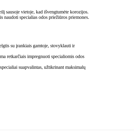
ilį sausoje vietoje, kad išvengtumėte korozijos.
s naudoti specialias odos priežiūros priemones.
elgtis su įrankiais gamtoje, stovyklauti ir
 retkarčiais impregnuoti specialiomis odos
specialiai suapvalintas, užtikrinant maksimalų