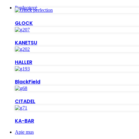
Parduotuvė
GLOCK
KANETSU
HALLER
BlackField
CITADEL
KA-BAR
Apie mus