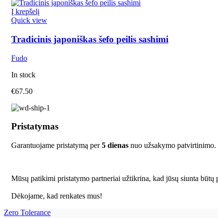
Į krepšelį
Quick view
Tradicinis japoniškas šefo peilis sashimi
Fudo
In stock
€
67.50
Pristatymas
Garantuojame pristatymą per
5 dienas
nuo užsakymo patvirtinimo.
Mūsų patikimi pristatymo partneriai užtikrina, kad jūsų siunta būtų p
Dėkojame, kad renkates mus!
Zero Tolerance