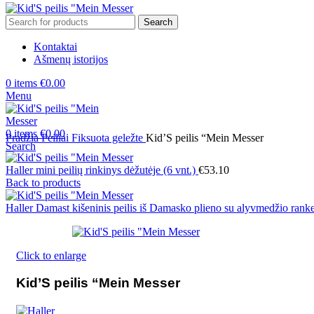
Search
Kontaktai
Ašmenų istorijos
0
items
€
0.00
Menu
0
items
€
0.00
Pradžia
Peiliai
Fiksuota geležte
Kid’S peilis “Mein Messer
Search
Haller mini peilių rinkinys dėžutėje (6 vnt.)
€
53.10
Back to products
Haller Damast kišeninis peilis iš Damasko plieno su alyvmedžio ran
Click to enlarge
Kid’S peilis “Mein Messer