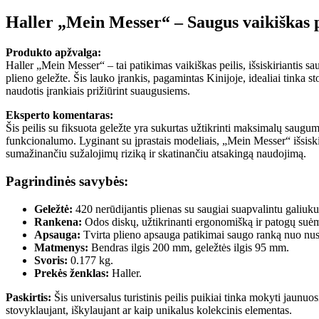
Haller „Mein Messer“ – Saugus vaikiškas p
Produkto apžvalga:
Haller „Mein Messer“ – tai patikimas vaikiškas peilis, išsiskiriantis sa
plieno geležte. Šis lauko įrankis, pagamintas Kinijoje, idealiai tinka
naudotis įrankiais prižiūrint suaugusiems.
Eksperto komentaras:
Šis peilis su fiksuota geležte yra sukurtas užtikrinti maksimalų saug
funkcionalumo. Lyginant su įprastais modeliais, „Mein Messer“ išsiskir
sumažinančiu sužalojimų riziką ir skatinančiu atsakingą naudojimą.
Pagrindinės savybės:
Geležtė:
420 nerūdijantis plienas su saugiai suapvalintu galiuku
Rankena:
Odos diskų, užtikrinanti ergonomišką ir patogų suė
Apsauga:
Tvirta plieno apsauga patikimai saugo ranką nuo nus
Matmenys:
Bendras ilgis 200 mm, geležtės ilgis 95 mm.
Svoris:
0.177 kg.
Prekės ženklas:
Haller.
Paskirtis:
Šis universalus turistinis peilis puikiai tinka mokyti jaunuo
stovyklaujant, iškylaujant ar kaip unikalus kolekcinis elementas.