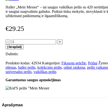
Haller „Mein Messer“ – tai saugus vaikiškas peilis su 420 nerūdijan
ir saugiai suapvalintu galiuku. Puikiai tinka mokytis, stovyklauti ir 
užtikrinant patikimumą ir ilgaamžiškumą.
€
29.25
produkto
kiekis:
Į krepšelį
Kid'S
Dalintis:
peilis
"Mein
Messer
Produkto kodas:
42934
Kategorijos:
Fiksuota geležte
,
Peiliai
Žymos
plienas
,
haller peilis
,
kolekcinis peilis
,
odinė rankena
,
peilis vaikam
universalus peilis
,
vaikiškas peilis
Garantuotas saugus apmokėjimas
Aprašymas