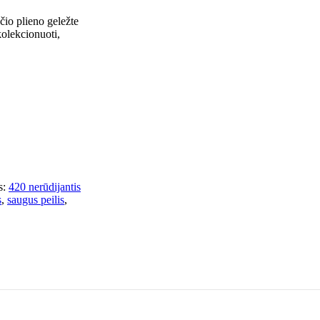
čio plieno geležte
kolekcionuoti,
:
420 nerūdijantis
s
,
saugus peilis
,