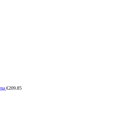
kena
€
209.85