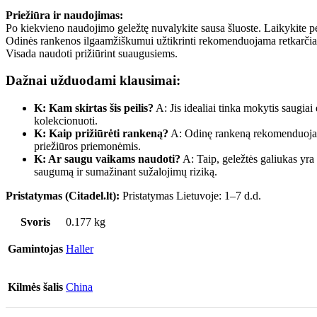
Priežiūra ir naudojimas:
Po kiekvieno naudojimo geležtę nuvalykite sausa šluoste. Laikykite pe
Odinės rankenos ilgaamžiškumui užtikrinti rekomenduojama retkarčiai
Visada naudoti prižiūrint suaugusiems.
Dažnai užduodami klausimai:
K: Kam skirtas šis peilis?
A: Jis idealiai tinka mokytis saugiai 
kolekcionuoti.
K: Kaip prižiūrėti rankeną?
A: Odinę rankeną rekomenduojama
priežiūros priemonėmis.
K: Ar saugu vaikams naudoti?
A: Taip, geležtės galiukas yra 
saugumą ir sumažinant sužalojimų riziką.
Pristatymas (Citadel.lt):
Pristatymas Lietuvoje: 1–7 d.d.
Svoris
0.177 kg
Gamintojas
Haller
Kilmės šalis
China