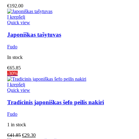
€
192.00
Į krepšelį
Quick view
Japoniškas tašytuvas
Fudo
In stock
€
65.85
-30%
Į krepšelį
Quick view
Tradicinis japoniškas šefo peilis nakiri
Fudo
1 in stock
€
41.85
€
29.30