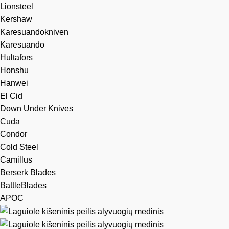
Lionsteel
Kershaw
Karesuandokniven
Karesuando
Hultafors
Honshu
Hanwei
El Cid
Down Under Knives
Cuda
Condor
Cold Steel
Camillus
Berserk Blades
BattleBlades
APOC