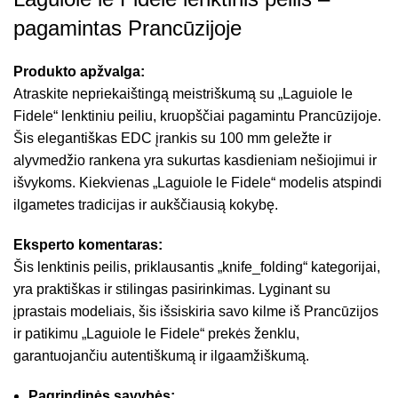
pagamintas Prancūzijoje
Produkto apžvalga:
Atraskite nepriekaištingą meistriškumą su „Laguiole le
Fidele“ lenktiniu peiliu, kruopščiai pagamintu Prancūzijoje.
Šis elegantiškas EDC įrankis su 100 mm geležte ir
alyvmedžio rankena yra sukurtas kasdieniam nešiojimui ir
išvykoms. Kiekvienas „Laguiole le Fidele“ modelis atspindi
ilgametes tradicijas ir aukščiausią kokybę.
Eksperto komentaras:
Šis lenktinis peilis, priklausantis „knife_folding“ kategorijai,
yra praktiškas ir stilingas pasirinkimas. Lyginant su
įprastais modeliais, šis išsiskiria savo kilme iš Prancūzijos
ir patikimu „Laguiole le Fidele“ prekės ženklu,
garantuojančiu autentiškumą ir ilgaamžiškumą.
Pagrindinės savybės: