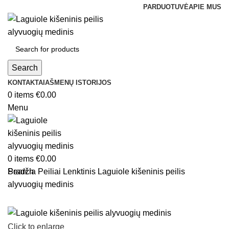
PARDUOTUVĖ
APIE MUS
Search
KONTAKTAI
AŠMENŲ ISTORIJOS
0
items
€
0.00
Menu
0
items
€
0.00
Search
Pradžia
Peiliai
Lenktinis
Laguiole kišeninis peilis
alyvuogių medinis
Click to enlarge