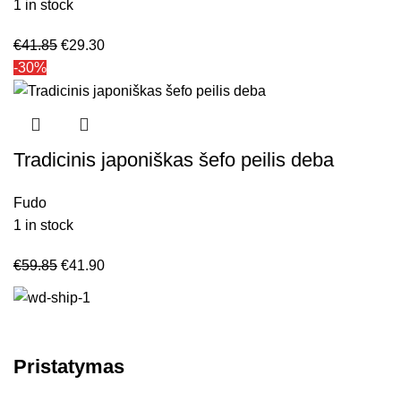
1 in stock
€
41.85
€
29.30
-30%
Tradicinis japoniškas šefo peilis deba
Fudo
1 in stock
€
59.85
€
41.90
Pristatymas