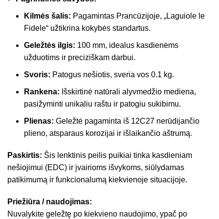
Kilmės šalis:
Pagamintas Prancūzijoje, „Laguiole le
Fidele“ užtikrina kokybės standartus.
Geležtės ilgis:
100 mm, idealus kasdienėms
užduotims ir preciziškam darbui.
Svoris:
Patogus nešiotis, sveria vos 0.1 kg.
Rankena:
Išskirtinė natūrali alyvmedžio mediena,
pasižyminti unikaliu raštu ir patogiu sukibimu.
Plienas:
Geležtė pagaminta iš 12C27 nerūdijančio
plieno, atsparaus korozijai ir išlaikančio aštrumą.
Paskirtis:
Šis lenktinis peilis puikiai tinka kasdieniam
nešiojimui (EDC) ir įvairioms išvykoms, siūlydamas
patikimumą ir funkcionalumą kiekvienoje situacijoje.
Priežiūra / naudojimas:
Nuvalykite geležtę po kiekvieno naudojimo, ypač po