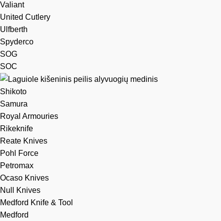
Valiant
United Cutlery
Ulfberth
Spyderco
SOG
SOC
Shikoto
Samura
Royal Armouries
Rikeknife
Reate Knives
Pohl Force
Petromax
Ocaso Knives
Null Knives
Medford Knife & Tool
Medford