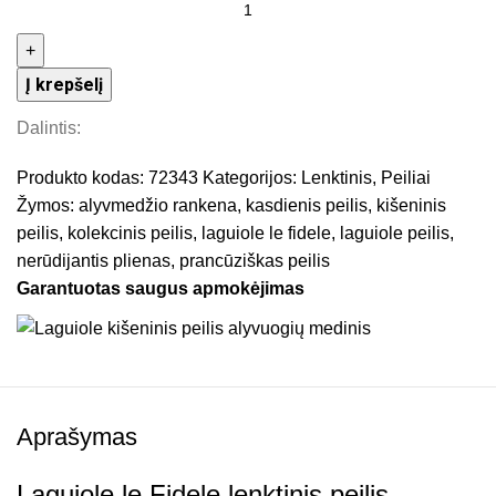
Į krepšelį
Dalintis:
Produkto kodas:
72343
Kategorijos:
Lenktinis
,
Peiliai
Žymos:
alyvmedžio rankena
,
kasdienis peilis
,
kišeninis
peilis
,
kolekcinis peilis
,
laguiole le fidele
,
laguiole peilis
,
nerūdijantis plienas
,
prancūziškas peilis
Garantuotas saugus apmokėjimas
Aprašymas
Laguiole le Fidele lenktinis peilis –