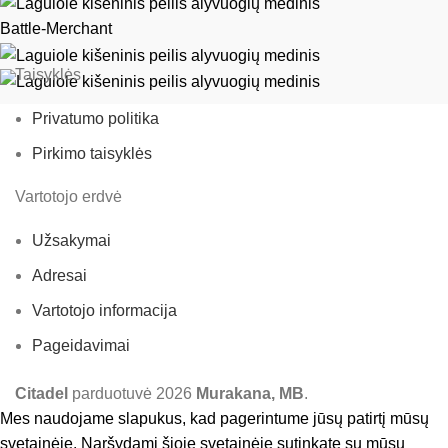
Battle-Merchant
Taisyklės
Privatumo politika
Pirkimo taisyklės
Vartotojo erdvė
Užsakymai
Adresai
Vartotojo informacija
Pageidavimai
Citadel
parduotuvė
2026
Murakana, MB
.
Mes naudojame slapukus, kad pagerintume jūsų patirtį mūsų
svetainėje. Naršydami šioje svetainėje sutinkate su mūsų