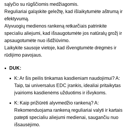
sąlyčio su rūgščiomis medžiagomis.
Reguliariai galąskite geležtę, kad išlaikytumėte aštrumą ir
efektyvumą.
Alyvuogių medienos rankeną retkarčiais patrinkite
specialiu aliejumi, kad išsaugotumėte jos natūralų grožį ir
apsaugotumėte nuo išdžiūvimo.
Laikykite sausoje vietoje, kad išvengtumėte drėgmės ir
rūdijimo pavojaus.
DUK:
K: Ar šis peilis tinkamas kasdieniam naudojimui? A:
Taip, tai universalus EDC įrankis, idealiai pritaikytas
įvairioms kasdienėms užduotims ir išvykoms.
K: Kaip prižiūrėti alyvmedžio rankeną? A:
Rekomenduojama rankeną reguliariai valyti ir kartais
patepti specialiu aliejumi medienai, saugančiu nuo
išsausėjimo.