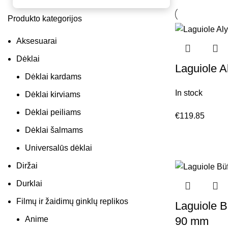
Produkto kategorijos
Aksesuarai
Dėklai
Laguiole A
Dėklai kardams
In stock
Dėklai kirviams
Dėklai peiliams
€
119.85
Dėklai šalmams
Universalūs dėklai
Diržai
Durklai
Filmų ir žaidimų ginklų replikos
Laguiole B
Anime
90 mm