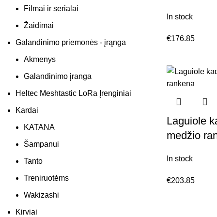
Filmai ir serialai
In stock
Žaidimai
€
176.85
Galandinimo priemonės - įrąnga
Akmenys
Galandinimo įranga
Heltec Meshtastic LoRa Įrenginiai
Kardai
Laguiole k
KATANA
medžio ra
Šampanui
In stock
Tanto
Treniruotėms
€
203.85
Wakizashi
Kirviai