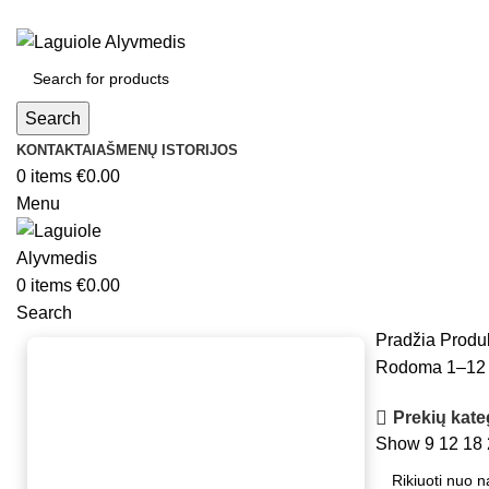
Search
KONTAKTAI
AŠMENŲ ISTORIJOS
0
items
€
0.00
Menu
0
items
€
0.00
Search
Pradžia
Produk
Rodoma 1–12 
Prekių kate
Show
9
12
18