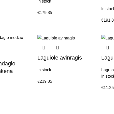
In stock
In stoc
€
179.85
€
191.
Laguiole avinragis
Lagu
adagio
In stock
Laguio
nkena
In stoc
€
239.85
€
11.25