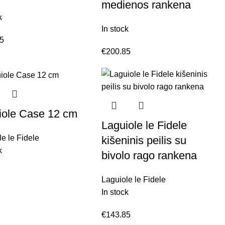
medienos rankena
k
In stock
85
€
200.85
iole Case 12 cm
Laguiole le Fidele
le le Fidele
kišeninis peilis su
k
bivolo rago rankena
Laguiole le Fidele
In stock
€
143.85