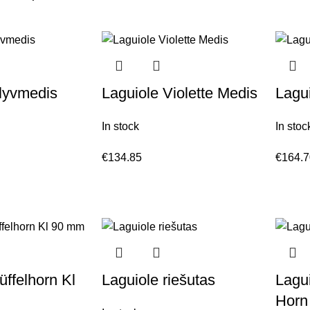
lyvmedis
Laguiole Violette Medis
Lagui
In stock
In stoc
€
134.85
€
164.
üffelhorn Kl
Laguiole riešutas
Lagui
Horn