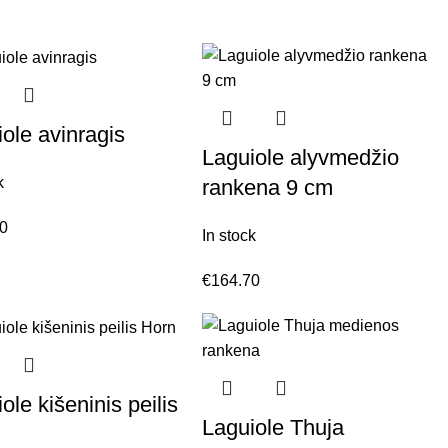
ole avinragis
Laguiole alyvmedžio
k
rankena 9 cm
70
In stock
€
164.70
ole kišeninis peilis
Laguiole Thuja