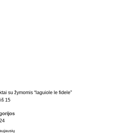
tai su žymomis “laguiole le fidele”
iš 15
gorijos
24