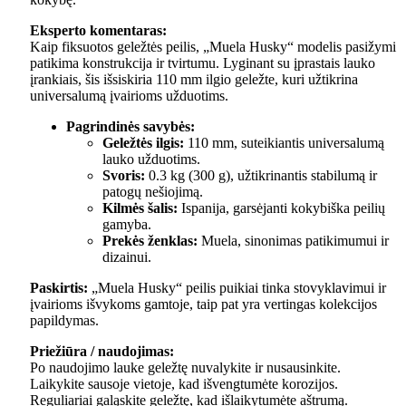
Eksperto komentaras:
Kaip fiksuotos geležtės peilis, „Muela Husky“ modelis pasižymi
patikima konstrukcija ir tvirtumu. Lyginant su įprastais lauko
įrankiais, šis išsiskiria 110 mm ilgio geležte, kuri užtikrina
universalumą įvairioms užduotims.
Pagrindinės savybės:
Geležtės ilgis:
110 mm, suteikiantis universalumą
lauko užduotims.
Svoris:
0.3 kg (300 g), užtikrinantis stabilumą ir
patogų nešiojimą.
Kilmės šalis:
Ispanija, garsėjanti kokybiška peilių
gamyba.
Prekės ženklas:
Muela, sinonimas patikimumui ir
dizainui.
Paskirtis:
„Muela Husky“ peilis puikiai tinka stovyklavimui ir
įvairioms išvykoms gamtoje, taip pat yra vertingas kolekcijos
papildymas.
Priežiūra / naudojimas:
Po naudojimo lauke geležtę nuvalykite ir nusausinkite.
Laikykite sausoje vietoje, kad išvengtumėte korozijos.
Reguliariai galąskite geležtę, kad išlaikytumėte aštrumą.