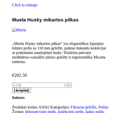
Click to enlarge
Muela Husky mikartos pilkas
„Muela Husky mikartos pilkas“ yra elegantiškas Ispanijos
kilmės peilis su 110 mm geležte, puikiai tinkantis kolekcijai
ar praktiniam naudojimui lauke. Išsiskiria patvaria
molibdeno-vanadžio plieno geležte ir ergonomiška Micarta
rankena.
€
202.50
Į krepšelį
Dalintis:
Produkto kodas:
61641
Kategorijos:
Fiksuota geležte
,
Peiliai
Žymos:
dekoratyvinis peilis
,
kolekcinis peilis
,
lauko peilis
,