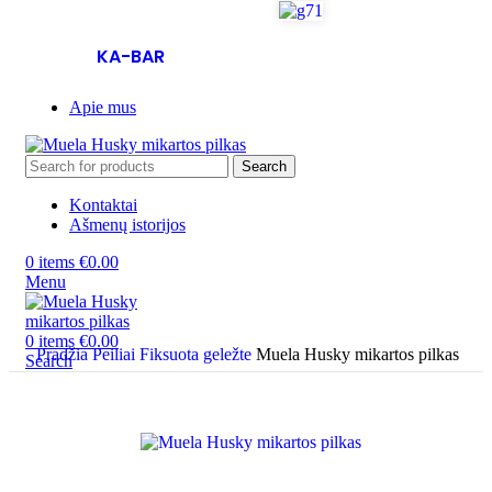
KA-BAR
Apie mus
Search
Kontaktai
Ašmenų istorijos
0
items
€
0.00
Menu
0
items
€
0.00
Pradžia
Peiliai
Fiksuota geležte
Muela Husky mikartos pilkas
Search