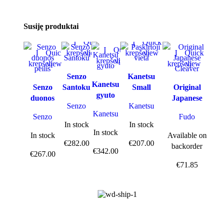
Susiję produktai
Į
Quick
Į
Quick
Į
Quick
Į
Quick
krepšelį
view
krepšelį
view
Į
Quick
krepšelį
view
krepšelį
view
krepšelį
view
Senzo
Kanetsu
Kanetsu
Senzo
Santoku
Small
Original
gyuto
duonos
Santoku
Japanese
Senzo
Kanetsu
peilis
Cleaver
Kanetsu
Senzo
Fudo
In stock
In stock
In stock
In stock
Available on
€
282.00
€
207.00
backorder
€
342.00
€
267.00
€
71.85