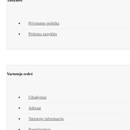
Taisyklės
Privatumo politika
Pirkimo taisyklės
Vartotojo erdvė
Užsakymai
Adresai
Vartotojo informacija
Pageidavimai