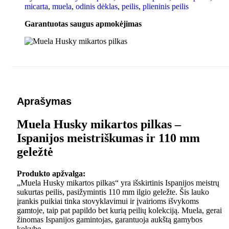
micarta
,
muela
,
odinis dėklas
,
peilis
,
plieninis peilis
Garantuotas saugus apmokėjimas
Aprašymas
Muela Husky mikartos pilkas –
Ispanijos meistriškumas ir 110 mm
geležtė
Produkto apžvalga:
„Muela Husky mikartos pilkas“ yra išskirtinis Ispanijos meistrų
sukurtas peilis, pasižymintis 110 mm ilgio geležte. Šis lauko
įrankis puikiai tinka stovyklavimui ir įvairioms išvykoms
gamtoje, taip pat papildo bet kurią peilių kolekciją. Muela, gerai
žinomas Ispanijos gamintojas, garantuoja aukštą gamybos
kokybę.