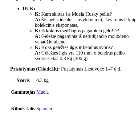
DUK:
K:
Kam skirtas šis Muela Husky peilis?
A:
Šis peilis idealus stovyklavimui, išvykoms ir kaip
kolekcinis eksponatas.
K:
Iš kokios medžiagos pagaminta geležtė?
A:
Geležtė pagaminta iš nerūdijančio molibdeno-
vanadžio plieno.
K:
Koks geležtės ilgis ir bendras svoris?
A:
Geležtės ilgis yra 110 mm, o bendras peilio
svoris siekia 0.3 kg (300 g).
Pristatymas (Citadel.lt):
Pristatymas Lietuvoje: 1–7 d.d.
Svoris
0.3 kg
Gamintojas
Muela
Kilmės šalis
Spanien