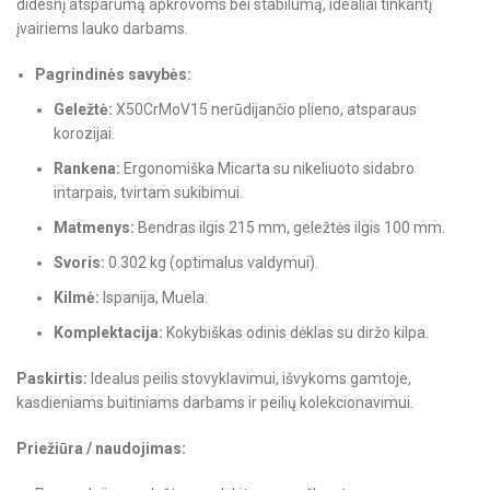
didesnį atsparumą apkrovoms bei stabilumą, idealiai tinkantį
įvairiems lauko darbams.
Pagrindinės savybės:
Geležtė:
X50CrMoV15 nerūdijančio plieno, atsparaus
korozijai.
Rankena:
Ergonomiška Micarta su nikeliuoto sidabro
intarpais, tvirtam sukibimui.
Matmenys:
Bendras ilgis 215 mm, geležtės ilgis 100 mm.
Svoris:
0.302 kg (optimalus valdymui).
Kilmė:
Ispanija, Muela.
Komplektacija:
Kokybiškas odinis dėklas su diržo kilpa.
Paskirtis:
Idealus peilis stovyklavimui, išvykoms gamtoje,
kasdieniams buitiniams darbams ir peilių kolekcionavimui.
Priežiūra / naudojimas: