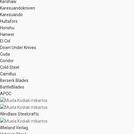
Kershaw
Karesuandokniven
Karesuando
Hultafors
Honshu
Hanwei
El Cid
Down Under Knives
Cuda
Condor
Cold Steel
Camillus
Berserk Blades
BattleBlades
APOC
Windlass Steelcrafts
Wieland Verlag