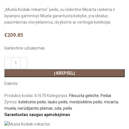
„Muela Kodiak mikartos“ peilis, su išskirtine Micarta rankena ir
Ispanijos gamintojo Muela garantuota kokybe, yra idealus
pasirinkimas stovyklavimui, išvykoms ar vertingai kolekcijai.
€
209.85
Išankstinis užsakymas
Į KREPŠELĮ
Dalintis:
Produkto kodas:
61670
Kategorijos:
Fiksuota geležte
,
Peiliai
Žymos:
kolekcinis peilis
,
lauko peilis
,
medzioklinis peilis
,
micarta
,
muela
,
nerūdijantis plienas
,
oda
,
peilis
Garantuotas saugus apmokėjimas