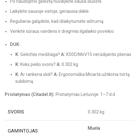
Po naudojimo geležtę nuvalykite sausa šluoste.
Laikykite sausoje vietoje, geriausia dėkle.
Reguliariai galąskite, kad išlaikytumėte aštrumą.
Venkite sūraus vandens ir drėgmės ilgalaikio poveikio.
DUK:
K:
Geležtės medžiaga?
A:
X50CrMoV15 nerūdijantis plienas.
K:
Koks peilio svoris?
A:
0.302 kg.
K:
Ar rankena slidi?
A:
Ergonomiška Micarta užtikrina tvirtą
sukibimą.
Pristatymas (Citadel.lt):
Pristatymas Lietuvoje: 1–7 d.d.
SVORIS
0.302 kg
Muela
GAMINTOJAS