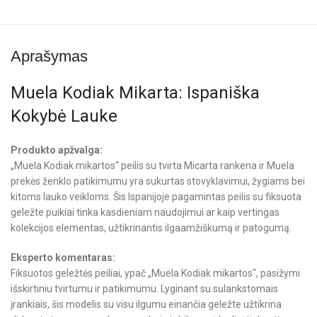
Aprašymas
Muela Kodiak Mikarta: Ispaniška
Kokybė Lauke
Produkto apžvalga:
„Muela Kodiak mikartos“ peilis su tvirta Micarta rankena ir Muela
prekės ženklo patikimumu yra sukurtas stovyklavimui, žygiams bei
kitoms lauko veikloms. Šis Ispanijoje pagamintas peilis su fiksuota
geležte puikiai tinka kasdieniam naudojimui ar kaip vertingas
kolekcijos elementas, užtikrinantis ilgaamžiškumą ir patogumą.
Eksperto komentaras:
Fiksuotos geležtės peiliai, ypač „Muela Kodiak mikartos“, pasižymi
išskirtiniu tvirtumu ir patikimumu. Lyginant su sulankstomais
įrankiais, šis modelis su visu ilgumu einančia geležte užtikrina