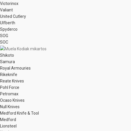
Victorinox
Valiant
United Cutlery
Ulfberth
Spyderco
SOG
SOC
Shikoto
Samura
Royal Armouries
Rikeknife
Reate Knives
Pohl Force
Petromax
Ocaso Knives
Null Knives
Medford Knife & Tool
Medford
Lionsteel