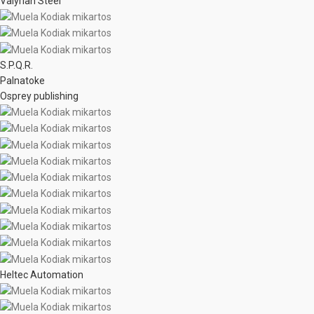
Valyrian Steel
S.P.Q.R.
Palnatoke
Osprey publishing
Heltec Automation