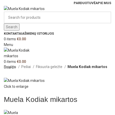
PARDUOTUVĖ
APIE MUS
Search
KONTAKTAI
AŠMENŲ ISTORIJOS
0
items
€
0.00
Menu
0
items
€
0.00
Pradžia
Peiliai
Fiksuota geležte
Muela Kodiak mikartos
Search
Click to enlarge
Muela Kodiak mikartos