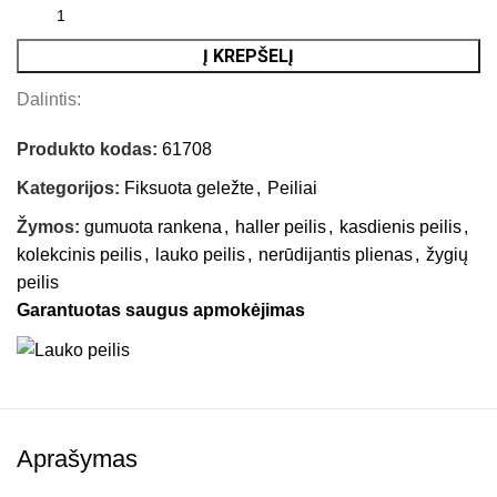
Į KREPŠELĮ
Dalintis:
Produkto kodas:
61708
Kategorijos:
Fiksuota geležte
,
Peiliai
Žymos:
gumuota rankena
,
haller peilis
,
kasdienis peilis
,
kolekcinis peilis
,
lauko peilis
,
nerūdijantis plienas
,
žygių
peilis
Garantuotas saugus apmokėjimas
Aprašymas