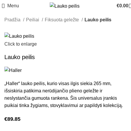
Menu
€
0.00
Pradžia
Peiliai
Fiksuota geležte
Lauko peilis
Click to enlarge
Lauko peilis
„Haller“ lauko peilis, kurio visas ilgis siekia 265 mm,
išsiskiria patikima nerūdijančio plieno geležte ir
neslystančia gumuota rankena. Šis universalus įrankis
puikiai tinka žygiams, stovyklavimui ar papildyti kolekciją.
€
89.85