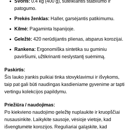
Svoris:
0.4 kg (400 g), suteikiantis stabilumo ir
patogumo.
Prekės ženklas:
Haller, garsėjantis patikimumu.
Kilmė:
Pagaminta Ispanijoje.
Geležtė:
420 nerūdijantis plienas, atsparus korozijai.
Rankena:
Ergonomiška sintetika su guminiu
paviršiumi, užtikrinanti neslystantį suėmimą.
Paskirtis:
Šis lauko įrankis puikiai tinka stovyklavimui ir išvykoms,
taip pat gali būti naudingas kasdieniame gyvenime ar tapti
vertingu kolekcijos papildymu.
Priežiūra / naudojimas:
Po kiekvieno naudojimo geležtę nuplaukite ir kruopščiai
nusausinkite. Laikykite sausoje, vėsioje vietoje, kad
išvengtumėte korozijos. Reguliariai galąskite, kad