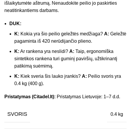
išlaikytumėte aštrumą. Nenaudokite peilio jo paskirties
neatitinkantiems darbams.
DUK:
K:
Kokia yra šio peilio geležtės medžiaga?
A:
Geležtė
pagaminta iš 420 nerūdijančio plieno.
K:
Ar rankena yra neslidi?
A:
Taip, ergonomiška
sintetikos rankena turi guminį paviršių, užtikrinantį
patikimą suėmimą.
K:
Kiek sveria šis lauko įrankis?
A:
Peilio svoris yra
0.4 kg (400 g).
Pristatymas (Citadel.lt):
Pristatymas Lietuvoje: 1–7 d.d.
SVORIS
0.4 kg