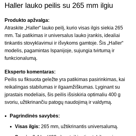
Haller lauko peilis su 265 mm ilgiu
Produkto apžvalga:
Atraskite „Haller“ lauko peilį, kurio visas ilgis siekia 265
mm. Tai patikimas ir universalus lauko įrankis, idealiai
tinkantis stovyklavimui ir išvykoms gamtoje. Šis „Haller“
modelis, pagamintas Ispanijoje, sujungia tvirtumą ir
funkcionalumą.
Eksperto komentaras:
Peilis su fiksuota geležte yra patikimas pasirinkimas, kai
reikalingas stabilumas ir ilgaamžiškumas. Lyginant su
įprastais modeliais, šis peilis išsiskiria optimaliu 400 g
svoriu, užtikrinančiu patogų naudojimą ir valdymą.
Pagrindinės savybės:
Visas ilgis:
265 mm, užtikrinantis universalumą.