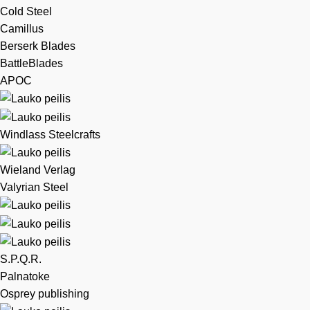
Cold Steel
Camillus
Berserk Blades
BattleBlades
APOC
Windlass Steelcrafts
Wieland Verlag
Valyrian Steel
S.P.Q.R.
Palnatoke
Osprey publishing