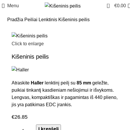
0
Menu
€
0.00
Pradžia
Peiliai
Lenktinis
Kišeninis peilis
Click to enlarge
Kišeninis peilis
Atraskite
Haller
lenktinį peilį su
85 mm
geležte,
puikiai tinkantį kasdieniam nešiojimui ir išvykoms.
Lengvas, kompaktiškas ir pagamintas iš 440 plieno,
jis yra patikimas EDC įrankis.
€
26.85
Į krepšelį