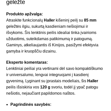
geležte
Produkto apžvalga:
Atraskite funkcionalų
Haller
kišeninį peilį su
85 mm
geležtės ilgiu, sukurtą kasdieniam nešiojimui ir
išvykoms. Šis lenktinis peilis idealiai tinka įvairioms
užduotims, suteikdamas patikimumą ir patogumą.
Gaminys, atkeliaujantis iš Kinijos, pasižymi efektyvia
gamyba ir kruopščiu dizainu.
Eksperto komentaras:
Lenktiniai peiliai yra vertinami dėl savo kompaktiškumo
ir universalumo, lengvai integruojami į kasdienį
gyvenimą. Lyginant su įprastais modeliais, šis
Haller
peilis išsiskiria vos
120 g
svoriu, todėl jį ypač patogu
nešiotis, nejaučiant papildomos naštos.
Pagrindinės savybės: