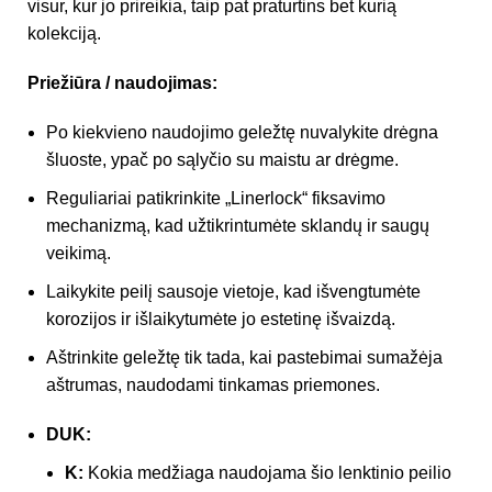
visur, kur jo prireikia, taip pat praturtins bet kurią
kolekciją.
Priežiūra / naudojimas:
Po kiekvieno naudojimo geležtę nuvalykite drėgna
šluoste, ypač po sąlyčio su maistu ar drėgme.
Reguliariai patikrinkite „Linerlock“ fiksavimo
mechanizmą, kad užtikrintumėte sklandų ir saugų
veikimą.
Laikykite peilį sausoje vietoje, kad išvengtumėte
korozijos ir išlaikytumėte jo estetinę išvaizdą.
Aštrinkite geležtę tik tada, kai pastebimai sumažėja
aštrumas, naudodami tinkamas priemones.
DUK:
K:
Kokia medžiaga naudojama šio lenktinio peilio