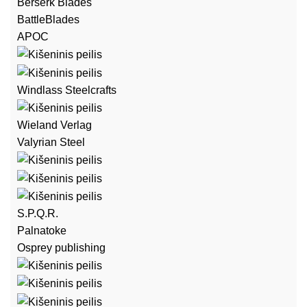
Berserk Blades
BattleBlades
APOC
Windlass Steelcrafts
Wieland Verlag
Valyrian Steel
S.P.Q.R.
Palnatoke
Osprey publishing