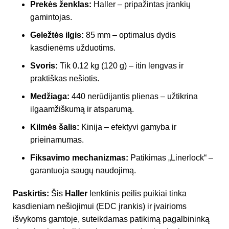
Prekės ženklas:
Haller – pripažintas įrankių
gamintojas.
Geležtės ilgis:
85 mm – optimalus dydis
kasdienėms užduotims.
Svoris:
Tik 0.12 kg (120 g) – itin lengvas ir
praktiškas nešiotis.
Medžiaga:
440 nerūdijantis plienas – užtikrina
ilgaamžiškumą ir atsparumą.
Kilmės šalis:
Kinija – efektyvi gamyba ir
prieinamumas.
Fiksavimo mechanizmas:
Patikimas „Linerlock“ –
garantuoja saugų naudojimą.
Paskirtis:
Šis
Haller
lenktinis peilis puikiai tinka
kasdieniam nešiojimui (EDC įrankis) ir įvairioms
išvykoms gamtoje, suteikdamas patikimą pagalbininką