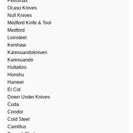
Petromax
Ocaso Knives
Null Knives
Medford Knife & Tool
Medford
Lionsteel
Kershaw
Karesuandokniven
Karesuando
Hultafors
Honshu
Hanwei
El Cid
Down Under Knives
Cuda
Condor
Cold Steel
Camillus