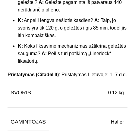
geležtei?
A:
Geležtė pagaminta iš patvaraus 440
nerūdijančio plieno.
K:
Ar peilį lengva nešiotis kasdien?
A:
Taip, jo
svoris yra tik 120 g, o geležtės ilgis 85 mm, todėl jis
itin kompaktiškas.
K:
Koks fiksavimo mechanizmas užtikrina geležtės
saugumą?
A:
Peilis turi patikimą „Linerlock“
fiksatorių.
Pristatymas (Citadel.lt):
Pristatymas Lietuvoje: 1–7 d.d.
SVORIS
0.12 kg
GAMINTOJAS
Haller