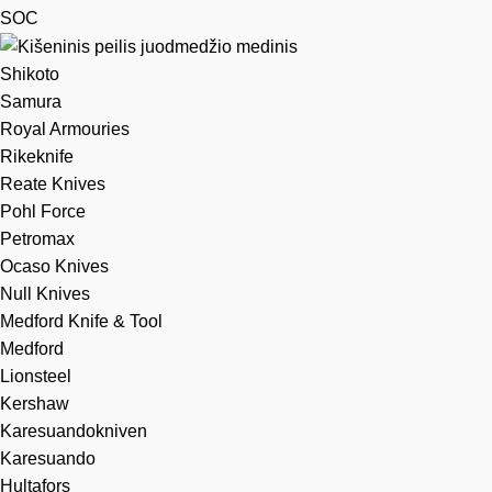
SOC
Shikoto
Samura
Royal Armouries
Rikeknife
Reate Knives
Pohl Force
Petromax
Ocaso Knives
Null Knives
Medford Knife & Tool
Medford
Lionsteel
Kershaw
Karesuandokniven
Karesuando
Hultafors