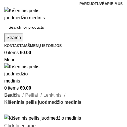
PARDUOTUVĖ
APIE MUS
Search
KONTAKTAI
AŠMENŲ ISTORIJOS
0
items
€
0.00
Menu
0
items
€
0.00
Search
Pradžia
Peiliai
Lenktinis
Kišeninis peilis juodmedžio medinis
Click to enlarge