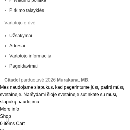
Privatumo politika
Pirkimo taisyklės
Vartotojo erdvė
Užsakymai
Adresai
Vartotojo informacija
Pageidavimai
Citadel
parduotuvė
2026
Murakana, MB
.
Mes naudojame slapukus, kad pagerintume jūsų patirtį mūsų
svetainėje. Naršydami šioje svetainėje sutinkate su mūsų
slapukų naudojimu.
More info
Accept
Shop
0
items
Cart