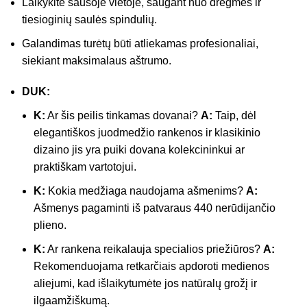
Laikykite sausoje vietoje, saugant nuo drėgmės ir
tiesioginių saulės spindulių.
Galandimas turėtų būti atliekamas profesionaliai,
siekiant maksimalaus aštrumo.
DUK:
K:
Ar šis peilis tinkamas dovanai?
A:
Taip, dėl
elegantiškos juodmedžio rankenos ir klasikinio
dizaino jis yra puiki dovana kolekcininkui ar
praktiškam vartotojui.
K:
Kokia medžiaga naudojama ašmenims?
A:
Ašmenys pagaminti iš patvaraus 440 nerūdijančio
plieno.
K:
Ar rankena reikalauja specialios priežiūros?
A:
Rekomenduojama retkarčiais apdoroti medienos
aliejumi, kad išlaikytumėte jos natūralų grožį ir
ilgaamžiškumą.