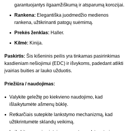
garantuojantys ilgaamžiškumą ir atsparumą korozijai.
Rankena:
Elegantiška juodmedžio medienos
rankena, užtikrinanti patogų suėmimą.
Prekės ženklas:
Haller.
Kilmė:
Kinija.
Paskirtis:
Šis kišeninis peilis yra tinkamas pasirinkimas
kasdieniam nešiojimui (EDC) ir išvykoms, padedant atlikti
įvairias buities ar lauko užduotis.
Priežiūra / naudojimas:
Valykite geležtę po kiekvieno naudojimo, kad
išlaikytumėte ašmenų būklę.
Retkarčiais sutepkite lankstymo mechanizmą, kad
užtikrintumėte sklandų veikimą.