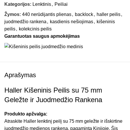
Kategorijos:
Lenktinis
,
Peiliai
Žymos:
440 nerūdijantis plienas
,
backlock
,
haller peilis
,
juodmedžio rankena
,
kasdienis nešiojimas
,
kišeninis
peilis
,
kolekcinis peilis
Garantuotas saugus apmokėjimas
Aprašymas
Haller Kišeninis Peilis su 75 mm
Geležte ir Juodmedžio Rankena
Produkto apžvalga:
Atraskite Haller lenktinį peilį su 75 mm geležte ir išskirtine
juodmedžio medienos rankena, pagamintą Kinijoje. Šis