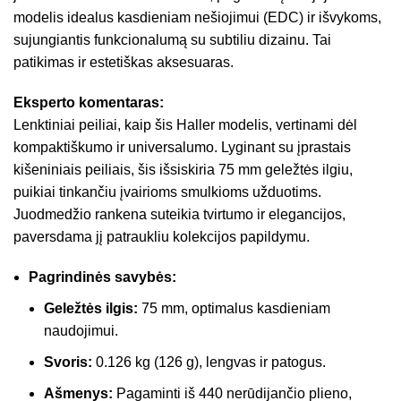
modelis idealus kasdieniam nešiojimui (EDC) ir išvykoms,
sujungiantis funkcionalumą su subtiliu dizainu. Tai
patikimas ir estetiškas aksesuaras.
Eksperto komentaras:
Lenktiniai peiliai, kaip šis Haller modelis, vertinami dėl
kompaktiškumo ir universalumo. Lyginant su įprastais
kišeniniais peiliais, šis išsiskiria 75 mm geležtės ilgiu,
puikiai tinkančiu įvairioms smulkioms užduotims.
Juodmedžio rankena suteikia tvirtumo ir elegancijos,
paversdama jį patraukliu kolekcijos papildymu.
Pagrindinės savybės:
Geležtės ilgis:
75 mm, optimalus kasdieniam
naudojimui.
Svoris:
0.126 kg (126 g), lengvas ir patogus.
Ašmenys:
Pagaminti iš 440 nerūdijančio plieno,