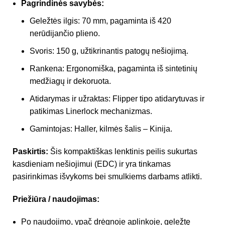
Pagrindinės savybės:
Geležtės ilgis: 70 mm, pagaminta iš 420
nerūdijančio plieno.
Svoris: 150 g, užtikrinantis patogų nešiojimą.
Rankena: Ergonomiška, pagaminta iš sintetinių
medžiagų ir dekoruota.
Atidarymas ir užraktas: Flipper tipo atidarytuvas ir
patikimas Linerlock mechanizmas.
Gamintojas: Haller, kilmės šalis – Kinija.
Paskirtis:
Šis kompaktiškas lenktinis peilis sukurtas
kasdieniam nešiojimui (EDC) ir yra tinkamas
pasirinkimas išvykoms bei smulkiems darbams atlikti.
Priežiūra / naudojimas:
Po naudojimo, ypač drėgnoje aplinkoje, geležtę