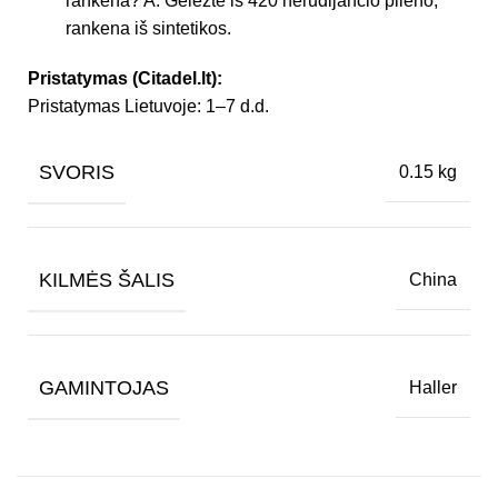
rankena? A: Geležtė iš 420 nerūdijančio plieno,
rankena iš sintetikos.
Pristatymas (Citadel.lt):
Pristatymas Lietuvoje: 1–7 d.d.
SVORIS
0.15 kg
KILMĖS ŠALIS
China
GAMINTOJAS
Haller