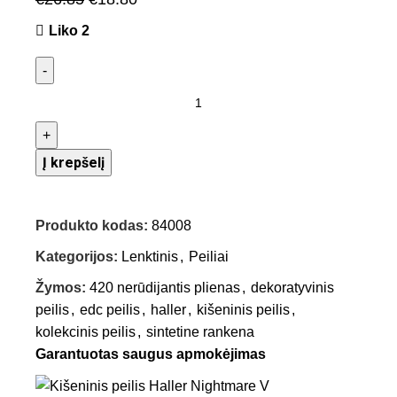
Liko 2
Į krepšelį
Produkto kodas:
84008
Kategorijos:
Lenktinis
,
Peiliai
Žymos:
420 nerūdijantis plienas
,
dekoratyvinis
peilis
,
edc peilis
,
haller
,
kišeninis peilis
,
kolekcinis peilis
,
sintetine rankena
Garantuotas saugus apmokėjimas