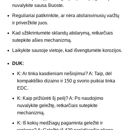
nuvalykite sausa šluoste.
Reguliariai patikrinkite, ar nėra atsilaisvinusių varžtų
ir priveržkite juos.
Kad užtikrintumėte sklandų atidarymą, retkarčiais
sutepkite ašies mechanizmą.
Laikykite sausoje vietoje, kad išvengtumėte korozijos.
DUK:
K: Ar tinka kasdieniam nešiojimui? A: Taip, dėl
kompaktiško dizaino ir 150 g svorio puikiai tinka
EDC.
K: Kaip prižiūrėti šį peilį? A: Po naudojimo
nuvalykite geležtę, retkarčiais sutepkite
mechanizmą.
K: Iš kokių medžiagų pagaminta geležtė ir