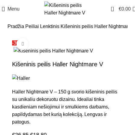
0
Menu
€
0.00
Pradžia
Peiliai
Lenktinis
Kišeninis peilis Haller Nightmare 
-30%
Click to enlarge
Kišeninis peilis Haller Nightmare V
Haller Nightmare V – 150 g svorio kišeninis peilis
su unikaliu dekoruotu dizainu. Idealiai tinka
kasdieniam nešiojimui ir smulkiems darbams,
papildydamas bet kurią kolekciją. Lengvas ir
patogus.
€
26.85
€
18.80