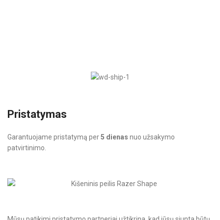
Pristatymas
Garantuojame pristatymą per
5 dienas
nuo užsakymo
patvirtinimo.
Mūsų patikimi pristatymo partneriai užtikrina, kad jūsų siunta būtų