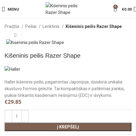
0
MENU
€
0.00
Pradžia
Peiliai
Lenktinis
Kišeninis peilis Razer Shape
Click to enlarge
Kišeninis peilis Razer Shape
Haller kišeninis peilis, pagamintas Japonijoje, išsiskiria unikalia
skustuvo formos geležte. Tai kompaktiškas ir patikimas įrankis,
puikiai tinkantis kasdieniam nešiojimui (EDC) ir išvykoms.
€
29.85
Į KREPŠELĮ