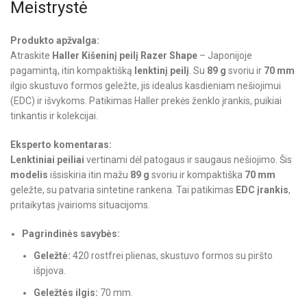
Meistrystė
Produkto apžvalga:
Atraskite
Haller Kišeninį peilį Razer Shape
– Japonijoje
pagamintą, itin kompaktišką
lenktinį peilį
. Su
89 g
svoriu ir
70 mm
ilgio skustuvo formos geležte, jis idealus kasdieniam nešiojimui
(EDC) ir išvykoms. Patikimas Haller prekės ženklo įrankis, puikiai
tinkantis ir kolekcijai.
Eksperto komentaras:
Lenktiniai peiliai
vertinami dėl patogaus ir saugaus nešiojimo. Šis
modelis
išsiskiria itin mažu
89 g
svoriu ir kompaktiška
70 mm
geležte, su patvaria sintetine rankena. Tai patikimas
EDC įrankis
,
pritaikytas įvairioms situacijoms.
Pagrindinės savybės:
Geležtė:
420 rostfrei plienas, skustuvo formos su piršto
išpjova.
Geležtės ilgis:
70 mm.