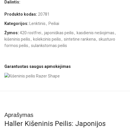
Dalintis:
Produkto kodas:
20781
Kategorijos:
Lenktinis
,
Peiliai
Žymos:
420 rostfrei
,
japoniškas peilis
,
kasdienis nešiojimas
,
kišeninis peilis
,
kolekcinis peilis
,
sintetine rankena
,
skustuvo
formos peilis
,
sulankstomas peilis
Garantuotas saugus apmokėjimas
Aprašymas
Haller Kišeninis Peilis: Japonijos