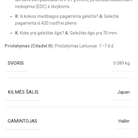
nešiojimui (EDC) ir išvykoms.
K:
Iš kokios medžiagos pagaminta geležtė?
A:
Geležtė
pagaminta iš 420 rostfrei plieno.
K:
Koks yra geležtės ilgis?
A:
Geležtės ilgis yra 70 mm.
Pristatymas (Citadel.lt):
Pristatymas Lietuvoje: 1–7 d.d.
SVORIS
0.089 kg
KILMĖS ŠALIS
Japan
GAMINTOJAS
Haller