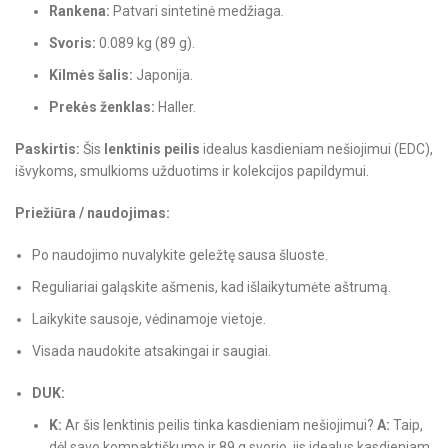
Rankena:
Patvari sintetinė medžiaga.
Svoris:
0.089 kg (89 g).
Kilmės šalis:
Japonija.
Prekės ženklas:
Haller.
Paskirtis:
Šis
lenktinis peilis
idealus kasdieniam nešiojimui (EDC),
išvykoms, smulkioms užduotims ir kolekcijos papildymui.
Priežiūra / naudojimas:
Po naudojimo nuvalykite geležtę sausa šluoste.
Reguliariai galąskite ašmenis, kad išlaikytumėte aštrumą.
Laikykite sausoje, vėdinamoje vietoje.
Visada naudokite atsakingai ir saugiai.
DUK:
K:
Ar šis lenktinis peilis tinka kasdieniam nešiojimui?
A:
Taip,
dėl savo kompaktiškumo ir 89 g svorio, jis idealus kasdieniam