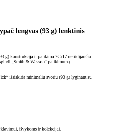
ač lengvas (93 g) lenktinis
3 g) konstrukcija ir patikima 7Cr17 nerūdijančio
atspindi „Smith & Wesson“ patikimumą.
k“ išsiskiria minimaliu svoriu (93 g) lyginant su
klavimui, išvykoms ir kolekcijai.