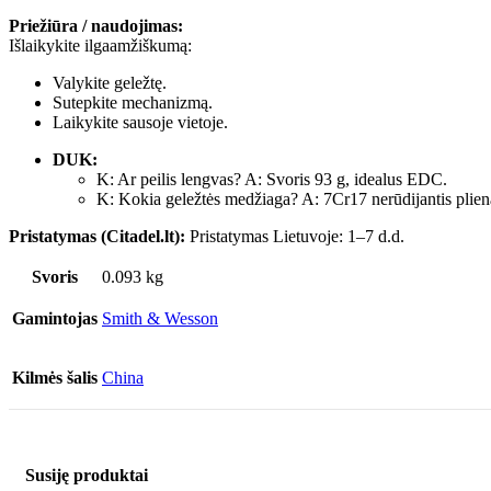
Priežiūra / naudojimas:
Išlaikykite ilgaamžiškumą:
Valykite geležtę.
Sutepkite mechanizmą.
Laikykite sausoje vietoje.
DUK:
K: Ar peilis lengvas? A: Svoris 93 g, idealus EDC.
K: Kokia geležtės medžiaga? A: 7Cr17 nerūdijantis plien
Pristatymas (Citadel.lt):
Pristatymas Lietuvoje: 1–7 d.d.
Svoris
0.093 kg
Gamintojas
Smith & Wesson
Kilmės šalis
China
Susiję produktai