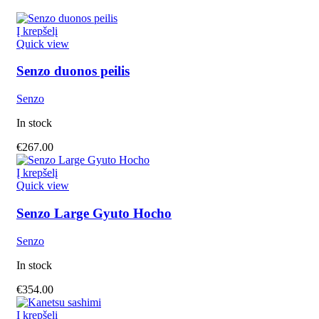
Į krepšelį
Quick view
Senzo duonos peilis
Senzo
In stock
€
267.00
Į krepšelį
Quick view
Senzo Large Gyuto Hocho
Senzo
In stock
€
354.00
Į krepšelį