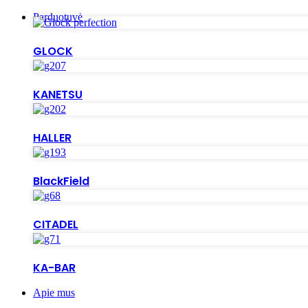
Parduotuvė
GLOCK
KANETSU
HALLER
BlackField
CITADEL
KA-BAR
Apie mus