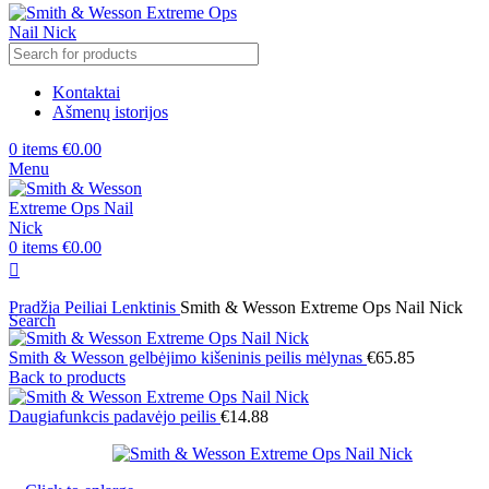
Kontaktai
Ašmenų istorijos
0
items
€
0.00
Menu
0
items
€
0.00
Pradžia
Peiliai
Lenktinis
Smith & Wesson Extreme Ops Nail Nick
Search
Smith & Wesson gelbėjimo kišeninis peilis mėlynas
€
65.85
Back to products
Daugiafunkcis padavėjo peilis
€
14.88