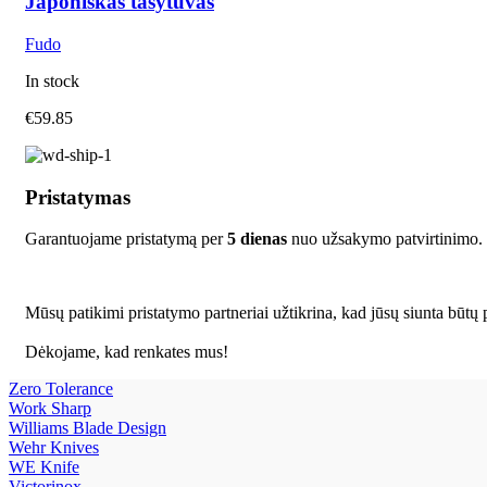
Japoniškas tašytuvas
Fudo
In stock
€
59.85
Pristatymas
Garantuojame pristatymą per
5 dienas
nuo užsakymo patvirtinimo.
Mūsų patikimi pristatymo partneriai užtikrina, kad jūsų siunta būtų p
Dėkojame, kad renkates mus!
Zero Tolerance
Work Sharp
Williams Blade Design
Wehr Knives
WE Knife
Victorinox