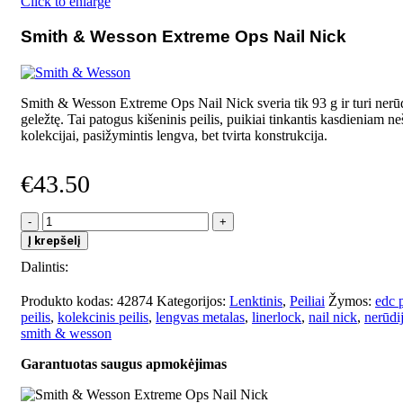
Click to enlarge
Smith & Wesson Extreme Ops Nail Nick
Smith & Wesson Extreme Ops Nail Nick sveria tik 93 g ir turi nerūd
geležtę. Tai patogus kišeninis peilis, puikiai tinkantis kasdieniam n
kolekcijai, pasižymintis lengva, bet tvirta konstrukcija.
€
43.50
produkto
kiekis:
Į krepšelį
Smith
Dalintis:
&
Wesson
Extreme
Produkto kodas:
42874
Kategorijos:
Lenktinis
,
Peiliai
Žymos:
edc p
Ops
peilis
,
kolekcinis peilis
,
lengvas metalas
,
linerlock
,
nail nick
,
nerūdij
Nail
smith & wesson
Nick
Garantuotas saugus apmokėjimas