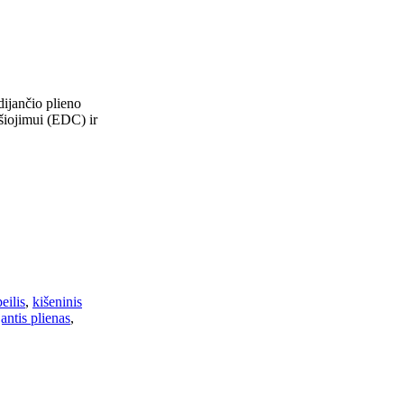
ijančio plieno
ešiojimui (EDC) ir
eilis
,
kišeninis
antis plienas
,