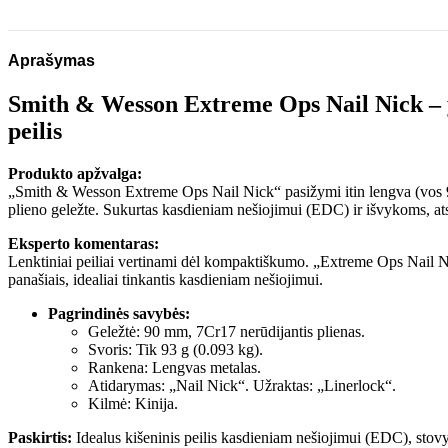
Aprašymas
Smith & Wesson Extreme Ops Nail Nick – yp
peilis
Produkto apžvalga:
„Smith & Wesson Extreme Ops Nail Nick“ pasižymi itin lengva (vos 9
plieno geležte. Sukurtas kasdieniam nešiojimui (EDC) ir išvykoms, 
Eksperto komentaras:
Lenktiniai peiliai vertinami dėl kompaktiškumo. „Extreme Ops Nail Nic
panašiais, idealiai tinkantis kasdieniam nešiojimui.
Pagrindinės savybės:
Geležtė: 90 mm, 7Cr17 nerūdijantis plienas.
Svoris: Tik 93 g (0.093 kg).
Rankena: Lengvas metalas.
Atidarymas: „Nail Nick“. Užraktas: „Linerlock“.
Kilmė: Kinija.
Paskirtis:
Idealus kišeninis peilis kasdieniam nešiojimui (EDC), stovy