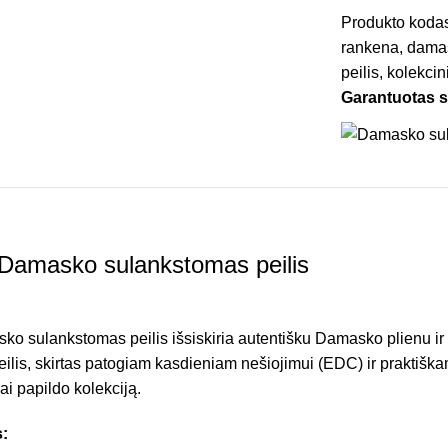
Produkto koda
rankena
,
damas
peilis
,
kolekcini
Garantuotas 
Damasko sulankstomas peilis
o sulankstomas peilis išsiskiria autentišku Damasko plienu ir i
peilis, skirtas patogiam kasdieniam nešiojimui (EDC) ir praktišk
iai papildo kolekciją.
: