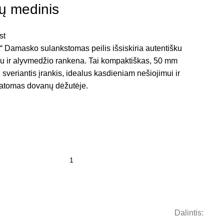
ų medinis
“ Damasko sulankstomas peilis išsiskiria autentišku
 ir alyvmedžio rankena. Tai kompaktiškas, 50 mm
 sveriantis įrankis, idealus kasdieniam nešiojimui ir
statomas dovanų dėžutėje.
Dalintis: