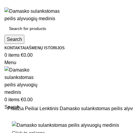
Search
KONTAKTAI
AŠMENŲ ISTORIJOS
0
items
€
0.00
Menu
0
items
€
0.00
Search
Pradžia
Peiliai
Lenktinis
Damasko sulankstomas peilis alyv