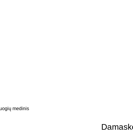
uogių medinis
Damasko