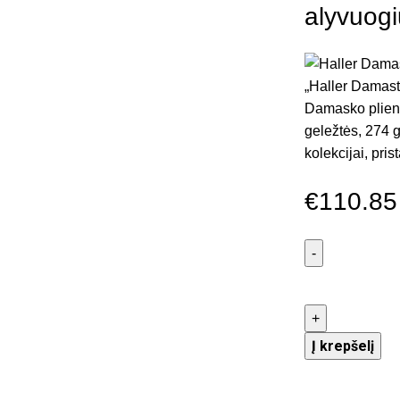
alyvuogi
„Haller Damast
Damasko plienu
geležtės, 274 g
kolekcijai, pri
€
110.85
Į krepšelį