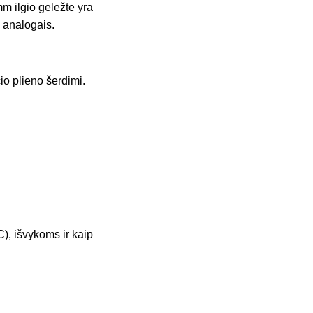
m ilgio geležte yra
s analogais.
o plieno šerdimi.
), išvykoms ir kaip