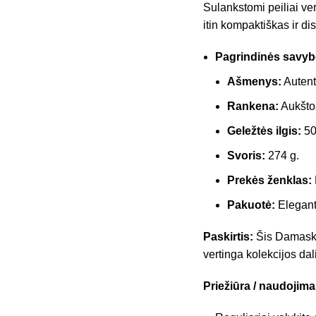
Sulankstomi peiliai ve
itin kompaktiškas ir di
Pagrindinės savyb
Ašmenys:
Autent
Rankena:
Aukšto
Geležtės ilgis:
50
Svoris:
274 g.
Prekės ženklas:
Pakuotė:
Elegant
Paskirtis:
Šis Damasko 
vertinga kolekcijos dal
Priežiūra / naudojima