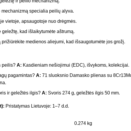
 geležtę ir peilio mechanizmą.
 mechanizmą specialia peilių alyva.
oje vietoje, apsaugotoje nuo drėgmės.
e geležtę, kad išlaikytumėte aštrumą.
prižiūrėkite medienos aliejumi, kad išsaugotumėte jos grožį.
 peilis?
A:
Kasdieniam nešiojimui (EDC), išvykoms, kolekcijai.
iagų pagamintas?
A:
71 sluoksnio Damasko plienas su 8Cr13Mo
na.
is ir geležtės ilgis?
A:
Svoris 274 g, geležtės ilgis 50 mm.
t):
Pristatymas Lietuvoje: 1–7 d.d.
0.274 kg