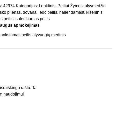
s:
42974
Kategorijos:
Lenktinis
,
Peiliai
Žymos:
alyvmedžio
ko plienas
,
dovanai
,
edc peilis
,
haller damast
,
kišeninis
s peilis
,
sulenkiamas peilis
saugus apmokėjimas
šraiškingu raštu. Tai
am naudojimui