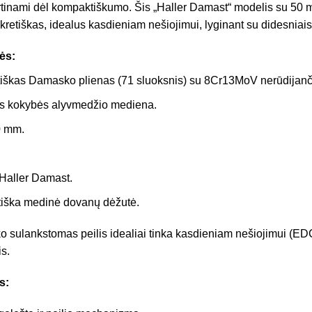
rtinami dėl kompaktiškumo. Šis „Haller Damast“ modelis su 50 m
skretiškas, idealus kasdieniam nešiojimui, lyginant su didesniai
ės:
iškas Damasko plienas (71 sluoksnis) su 8Cr13MoV nerūdijanči
s kokybės alyvmedžio mediena.
 mm.
Haller Damast.
iška medinė dovanų dėžutė.
sulankstomas peilis idealiai tinka kasdieniam nešiojimui (EDC
is.
s: