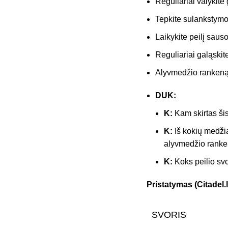
Reguliariai valykite
Tepkite sulankstymo
Laikykite peilį saus
Reguliariai galąskit
Alyvmedžio rankeną 
DUK:
K:
Kam skirtas šis
K:
Iš kokių medž
alyvmedžio ranke
K:
Koks peilio svor
Pristatymas (Citadel.l
SVORIS