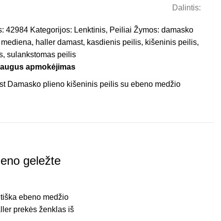
Dalintis:
s:
42984
Kategorijos:
Lenktinis
,
Peiliai
Žymos:
damasko
 mediena
,
haller damast
,
kasdienis peilis
,
kišeninis peilis
,
s
,
sulankstomas peilis
saugus apmokėjimas
ieno geležte
antiška ebeno medžio
ler prekės ženklas iš