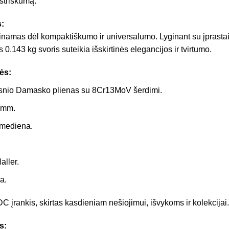
striškumą.
:
ertinamas dėl kompaktiškumo ir universalumo. Lyginant su įprastai
 0.143 kg svoris suteikia išskirtinės elegancijos ir tvirtumo.
ės:
ksnio Damasko plienas su 8Cr13MoV šerdimi.
0 mm.
mediena.
aller.
a.
 įrankis, skirtas kasdieniam nešiojimui, išvykoms ir kolekcijai.
s: