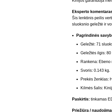
Kinijos garantuoja mei
Eksperto komentaras
Šis lenktinis peilis v
sluoksnio geležtė ir vos
Pagrindinės savyb
Geležtė: 71 sluo
Geležtės ilgis: 8
Rankena: Ebeno 
Svoris: 0.143 kg.
Prekės ženklas: H
Kilmės šalis: Kinij
Paskirtis:
tinkamas EDC
Priežiūra / naudojima