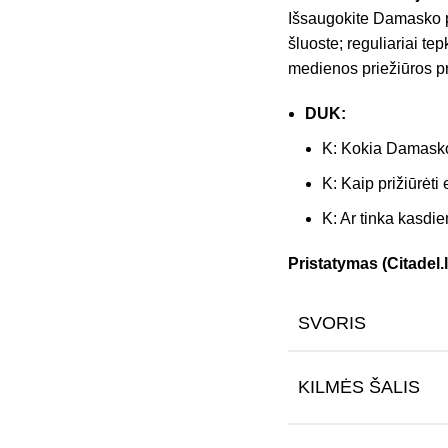
Išsaugokite Damasko p
šluoste; reguliariai te
medienos priežiūros p
DUK:
K: Kokia Damasko 
K: Kaip prižiūrėt
K: Ar tinka kasdi
Pristatymas (Citadel.l
SVORIS
KILMĖS ŠALIS