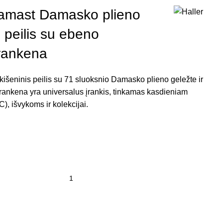
Damast Damasko plieno
s peilis su ebeno
rankena
išeninis peilis su 71 sluoksnio Damasko plieno geležte ir
ankena yra universalus įrankis, tinkamas kasdieniam
), išvykoms ir kolekcijai.