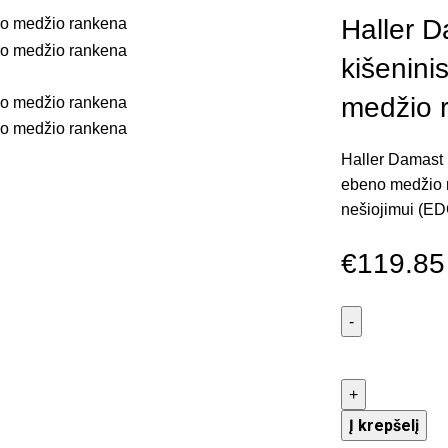
Haller 
kišenini
medžio 
Haller Damast k
ebeno medžio r
nešiojimui (EDC
€
119.85
Į krepšelį