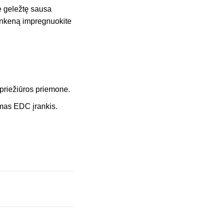
e geležtę sausa
 rankeną impregnuokite
 priežiūros priemone.
amas EDC įrankis.