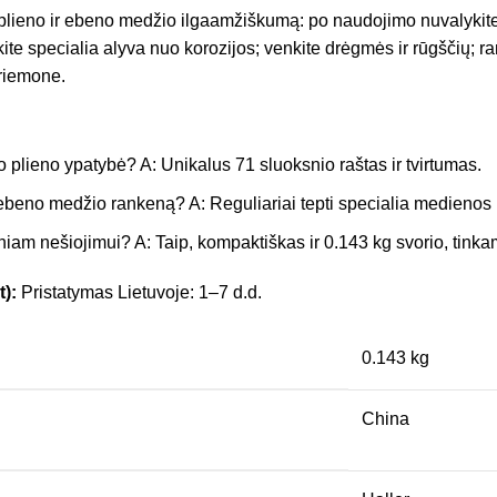
lieno ir ebeno medžio ilgaamžiškumą: po naudojimo nuvalykit
pkite specialia alyva nuo korozijos; venkite drėgmės ir rūgščių;
riemone.
plieno ypatybė? A: Unikalus 71 sluoksnio raštas ir tvirtumas.
i ebeno medžio rankeną? A: Reguliariai tepti specialia medienos
eniam nešiojimui? A: Taip, kompaktiškas ir 0.143 kg svorio, tink
t):
Pristatymas Lietuvoje: 1–7 d.d.
0.143 kg
China