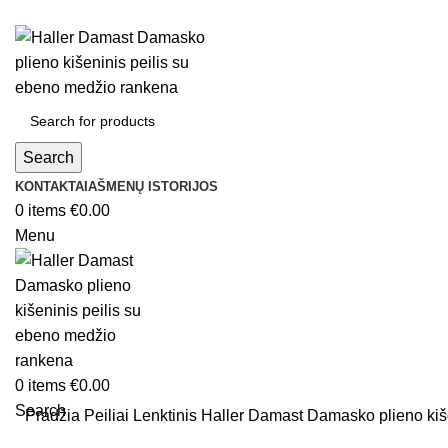
Search
KONTAKTAI
AŠMENŲ ISTORIJOS
0
items
€
0.00
Menu
0
items
€
0.00
Search
Pradžia
Peiliai
Lenktinis
Haller Damast Damasko plieno kiš