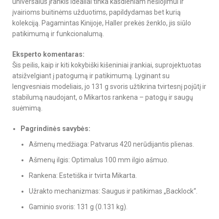
universalus įrankis idealiai tinka kasdieniam nešiojimui ir
įvairioms buitinėms užduotims, papildydamas bet kurią
kolekciją. Pagamintas Kinijoje, Haller prekės ženklo, jis siūlo
patikimumą ir funkcionalumą.
Eksperto komentaras:
Šis peilis, kaip ir kiti kokybiški kišeniniai įrankiai, suprojektuotas
atsižvelgiant į patogumą ir patikimumą. Lyginant su
lengvesniais modeliais, jo 131 g svoris užtikrina tvirtesnį pojūtį ir
stabilumą naudojant, o Mikartos rankena – patogų ir saugų
suėmimą.
Pagrindinės savybės:
Ašmenų medžiaga: Patvarus 420 nerūdijantis plienas.
Ašmenų ilgis: Optimalus 100 mm ilgio ašmuo.
Rankena: Estetiška ir tvirta Mikarta.
Užrakto mechanizmas: Saugus ir patikimas „Backlock“.
Gaminio svoris: 131 g (0.131 kg).