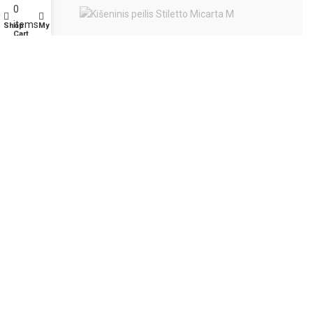
0
items
Shop
My account
Cart
Diverse
Battle-Merchant