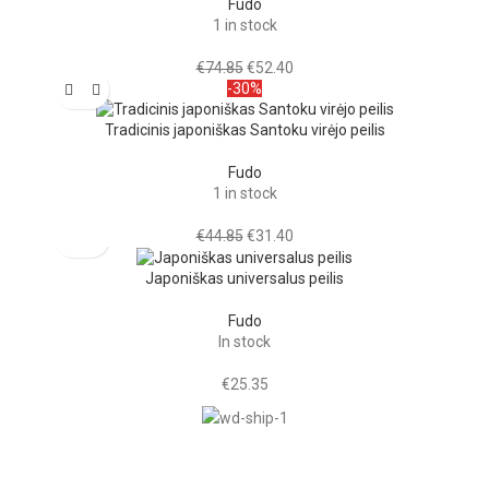
Fudo
1 in stock
€
74.85
€
52.40
-30%
Tradicinis japoniškas Santoku virėjo peilis
Fudo
1 in stock
€
44.85
€
31.40
Japoniškas universalus peilis
Fudo
In stock
€
25.35