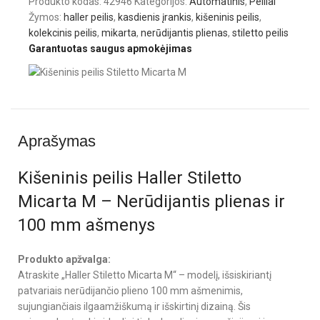
Produkto kodas:
42946
Kategorijos:
Automatinis
,
Peiliai
Žymos:
haller peilis
,
kasdienis įrankis
,
kišeninis peilis
,
kolekcinis peilis
,
mikarta
,
nerūdijantis plienas
,
stiletto peilis
Garantuotas saugus apmokėjimas
Aprašymas
Kišeninis peilis Haller Stiletto
Micarta M – Nerūdijantis plienas ir
100 mm ašmenys
Produkto apžvalga:
Atraskite „Haller Stiletto Micarta M“ – modelį, išsiskiriantį
patvariais nerūdijančio plieno 100 mm ašmenimis,
sujungiančiais ilgaamžiškumą ir išskirtinį dizainą. Šis