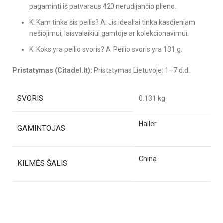
pagaminti iš patvaraus 420 nerūdijančio plieno.
K: Kam tinka šis peilis? A: Jis idealiai tinka kasdieniam
nešiojimui, laisvalaikiui gamtoje ar kolekcionavimui.
K: Koks yra peilio svoris? A: Peilio svoris yra 131 g.
Pristatymas (Citadel.lt):
Pristatymas Lietuvoje: 1–7 d.d.
SVORIS
0.131 kg
Haller
GAMINTOJAS
China
KILMĖS ŠALIS