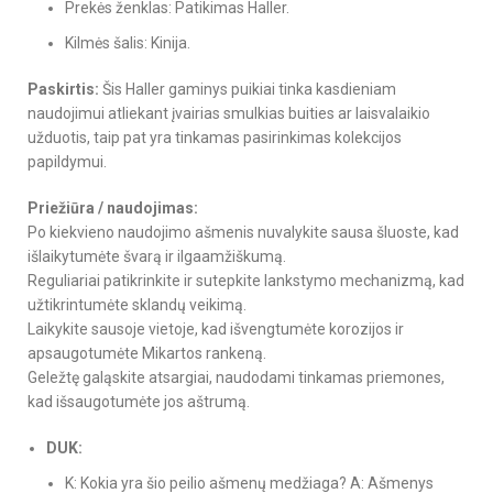
Prekės ženklas: Patikimas Haller.
Kilmės šalis: Kinija.
Paskirtis:
Šis Haller gaminys puikiai tinka kasdieniam
naudojimui atliekant įvairias smulkias buities ar laisvalaikio
užduotis, taip pat yra tinkamas pasirinkimas kolekcijos
papildymui.
Priežiūra / naudojimas:
Po kiekvieno naudojimo ašmenis nuvalykite sausa šluoste, kad
išlaikytumėte švarą ir ilgaamžiškumą.
Reguliariai patikrinkite ir sutepkite lankstymo mechanizmą, kad
užtikrintumėte sklandų veikimą.
Laikykite sausoje vietoje, kad išvengtumėte korozijos ir
apsaugotumėte Mikartos rankeną.
Geležtę galąskite atsargiai, naudodami tinkamas priemones,
kad išsaugotumėte jos aštrumą.
DUK:
K: Kokia yra šio peilio ašmenų medžiaga? A: Ašmenys