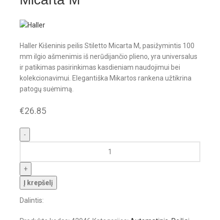
Haller Kišeninis peilis Stiletto Micarta M, pasižymintis 100
mm ilgio ašmenimis iš nerūdijančio plieno, yra universalus
ir patikimas pasirinkimas kasdieniam naudojimui bei
kolekcionavimui. Elegantiška Mikartos rankena užtikrina
patogų suėmimą.
€
26.85
Į krepšelį
Dalintis: