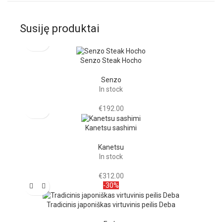
Susiję produktai
Senzo Steak Hocho
Senzo
In stock
€
192.00
Kanetsu sashimi
Kanetsu
In stock
€
312.00
-30%
Tradicinis japoniškas virtuvinis peilis Deba