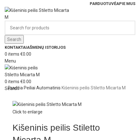
PARDUOTUVĖ
APIE MUS
Search
KONTAKTAI
AŠMENŲ ISTORIJOS
0
items
€
0.00
Menu
0
items
€
0.00
Pradžia
Peiliai
Automatinis
Kišeninis peilis Stiletto Micarta M
Search
Click to enlarge
Kišeninis peilis Stiletto
Micarta M