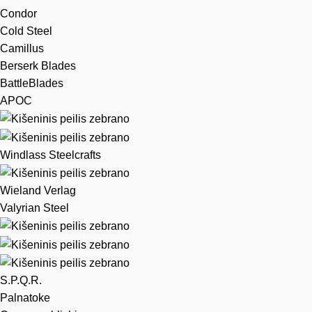
Condor
Cold Steel
Camillus
Berserk Blades
BattleBlades
APOC
Windlass Steelcrafts
Wieland Verlag
Valyrian Steel
S.P.Q.R.
Palnatoke