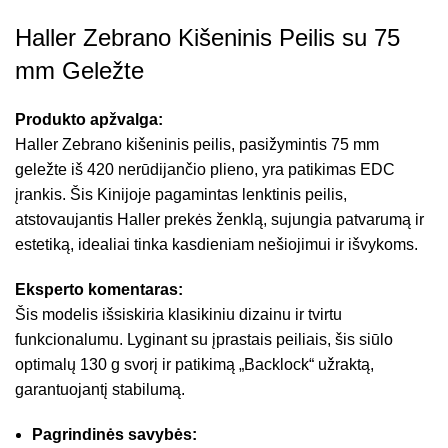
Haller Zebrano Kišeninis Peilis su 75
mm Geležte
Produkto apžvalga:
Haller Zebrano kišeninis peilis, pasižymintis 75 mm
geležte iš 420 nerūdijančio plieno, yra patikimas EDC
įrankis. Šis Kinijoje pagamintas lenktinis peilis,
atstovaujantis Haller prekės ženklą, sujungia patvarumą ir
estetiką, idealiai tinka kasdieniam nešiojimui ir išvykoms.
Eksperto komentaras:
Šis modelis išsiskiria klasikiniu dizainu ir tvirtu
funkcionalumu. Lyginant su įprastais peiliais, šis siūlo
optimalų 130 g svorį ir patikimą „Backlock“ užraktą,
garantuojantį stabilumą.
Pagrindinės savybės: