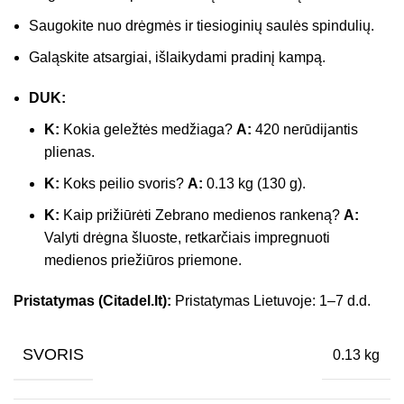
Saugokite nuo drėgmės ir tiesioginių saulės spindulių.
Galąskite atsargiai, išlaikydami pradinį kampą.
DUK:
K:
Kokia geležtės medžiaga?
A:
420 nerūdijantis
plienas.
K:
Koks peilio svoris?
A:
0.13 kg (130 g).
K:
Kaip prižiūrėti Zebrano medienos rankeną?
A:
Valyti drėgna šluoste, retkarčiais impregnuoti
medienos priežiūros priemone.
Pristatymas (Citadel.lt):
Pristatymas Lietuvoje: 1–7 d.d.
SVORIS
0.13 kg