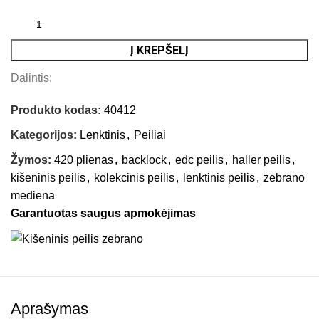
Į KREPŠELĮ
Dalintis:
Produkto kodas:
40412
Kategorijos:
Lenktinis
,
Peiliai
Žymos:
420 plienas
,
backlock
,
edc peilis
,
haller peilis
,
kišeninis peilis
,
kolekcinis peilis
,
lenktinis peilis
,
zebrano
mediena
Garantuotas saugus apmokėjimas
Aprašymas