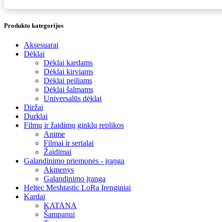
Produkto kategorijos
Aksesuarai
Dėklai
Dėklai kardams
Dėklai kirviams
Dėklai peiliams
Dėklai šalmams
Universalūs dėklai
Diržai
Durklai
Filmų ir žaidimų ginklų replikos
Anime
Filmai ir serialai
Žaidimai
Galandinimo priemonės - įrąnga
Akmenys
Galandinimo įranga
Heltec Meshtastic LoRa Įrenginiai
Kardai
KATANA
Šampanui