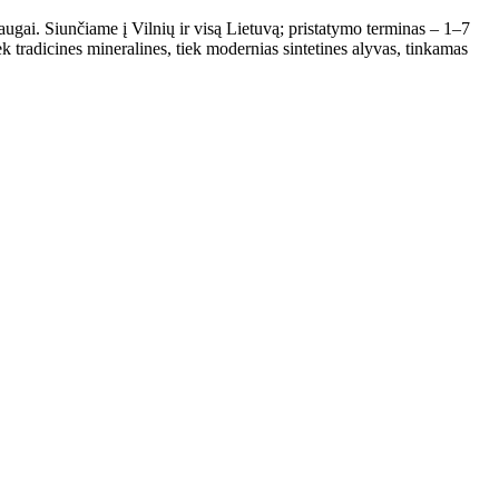
augai. Siunčiame į Vilnių ir visą Lietuvą; pristatymo terminas – 1–7
ek tradicines mineralines, tiek modernias sintetines alyvas, tinkamas