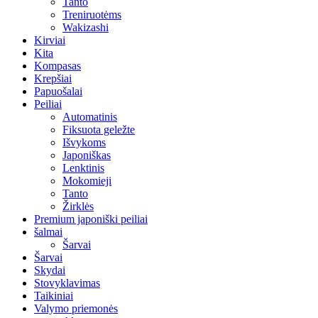
Tanto
Treniruotėms
Wakizashi
Kirviai
Kita
Kompasas
Krepšiai
Papuošalai
Peiliai
Automatinis
Fiksuota geležte
Išvykoms
Japoniškas
Lenktinis
Mokomieji
Tanto
Žirklės
Premium japoniški peiliai
šalmai
Šarvai
Šarvai
Skydai
Stovyklavimas
Taikiniai
Valymo priemonės