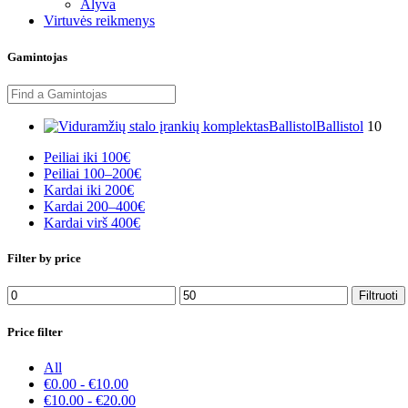
Alyva
Virtuvės reikmenys
Gamintojas
Ballistol
Ballistol
10
Peiliai iki 100€
Peiliai 100–200€
Kardai iki 200€
Kardai 200–400€
Kardai virš 400€
Filter by price
Min
Maks
Filtruoti
kaina
kaina
Price filter
All
€
0.00
-
€
10.00
€
10.00
-
€
20.00