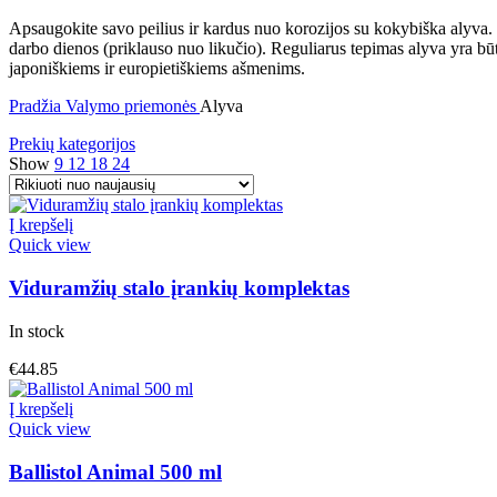
Apsaugokite savo peilius ir kardus nuo korozijos su kokybiška alyva. C
darbo dienos (priklauso nuo likučio). Reguliarus tepimas alyva yra būti
japoniškiems ir europietiškiems ašmenims.
Pradžia
Valymo priemonės
Alyva
Prekių kategorijos
Show
9
12
18
24
Į krepšelį
Quick view
Viduramžių stalo įrankių komplektas
In stock
€
44.85
Į krepšelį
Quick view
Ballistol Animal 500 ml