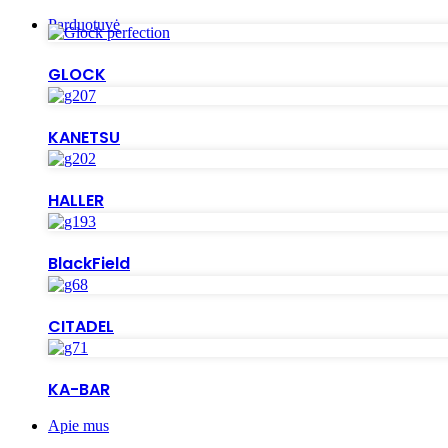
Parduotuvė
GLOCK
KANETSU
HALLER
BlackField
CITADEL
KA-BAR
Apie mus