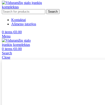
Search
Kontaktai
Ašmenų istorijos
0
items
€
0.00
Menu
0
items
€
0.00
Search
Close