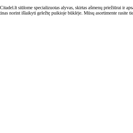
itadel.lt siūlome specializuotas alyvas, skirtas ašmenų priežiūrai ir aps
nas norint išlaikyti geležtę puikioje būklėje. Mūsų asortimente rasite ti