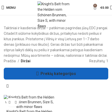
0
MENU
€
0.00
Taktiniai ir kasdieniai diržai – patikimas pagrindas jūsų EDC įrangai.
Citadel.lt siūlome kokybiškus diržus, pritaikytus nešioti peilius ir
kitus įrankius. Pristatome į Vilnių ir visą Lietuvą per 1–7 darbo
dienas (priklauso nuo likučio). Geras diržas turi būti pakankamai
stiprus laikyti dėklą su peiliu ir pakankamai patogus kasdieniam
nešiojimui. Mūsų asortimente – odiniai, nailoniniai ir taktiniai diržai.
Pradžia
Diržai
Rezultatų: 1
Prekių kategorijos
Knight’s Belt from the Helden