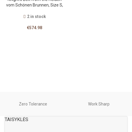
vom Schönen Brunnen, Size S,
with minor flaws
2 in stock
€
574.98
Zero Tolerance
Work Sharp
TAISYKLĖS