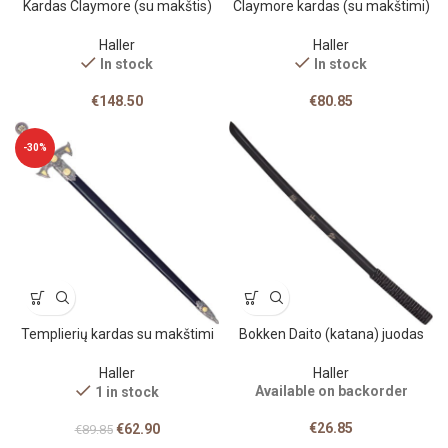
Kardas Claymore (su makštis)
Claymore kardas (su makštimi)
Haller
Haller
In stock
In stock
€
148.50
€
80.85
-30%
Templierių kardas su makštimi
Bokken Daito (katana) juodas
Haller
Haller
Available on backorder
1 in stock
€
26.85
€
62.90
€
89.85