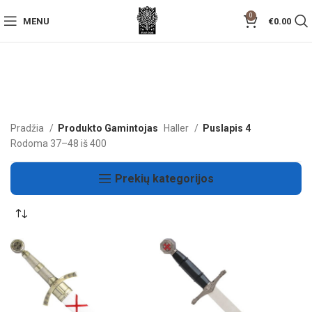
0
MENU
€
0.00
Pradžia
Produkto Gamintojas
Haller
Puslapis 4
Rodoma 37–48 iš 400
Prekių kategorijos