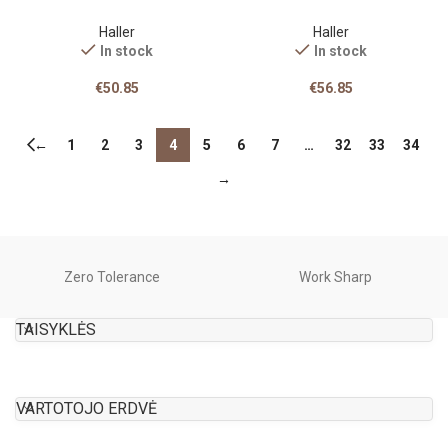
Haller
Haller
In stock
In stock
€
50.85
€
56.85
←
1
2
3
4
5
6
7
…
32
33
34
→
Zero Tolerance
Work Sharp
TAISYKLĖS
VARTOTOJO ERDVĖ