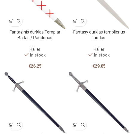
Fantazinis durklas Templar
Fantasy durklas tamplierius
Baltas / Raudonas
juodas
Haller
Haller
In stock
In stock
€
26.25
€
29.85