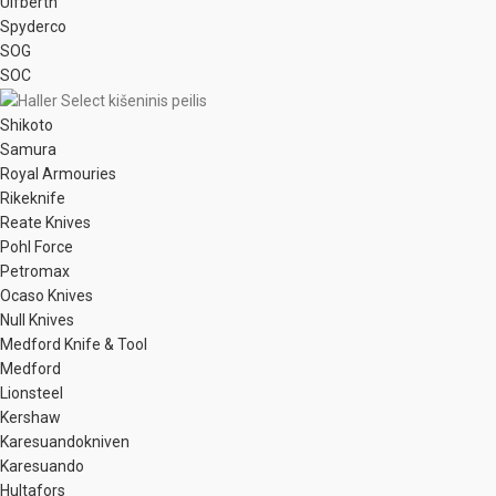
Ulfberth
Spyderco
SOG
SOC
Shikoto
Samura
Royal Armouries
Rikeknife
Reate Knives
Pohl Force
Petromax
Ocaso Knives
Null Knives
Medford Knife & Tool
Medford
Lionsteel
Kershaw
Karesuandokniven
Karesuando
Hultafors