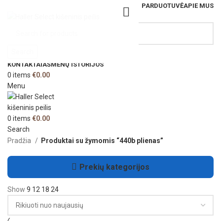
PARDUOTUVĖ
APIE MUS
Search
KONTAKTAI
AŠMENŲ ISTORIJOS
0
items
€
0.00
Menu
0
items
€
0.00
Search
Pradžia
Produktai su žymomis “440b plienas”
Prekių kategorijos
Show
9
12
18
24