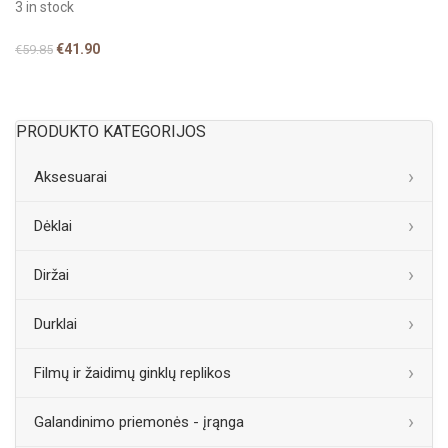
3 in stock
€
41.90
€
59.85
PRODUKTO KATEGORIJOS
Aksesuarai
Dėklai
Diržai
Durklai
Filmų ir žaidimų ginklų replikos
Galandinimo priemonės - įrąnga