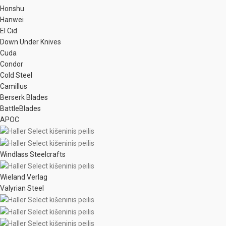
Honshu
Hanwei
El Cid
Down Under Knives
Cuda
Condor
Cold Steel
Camillus
Berserk Blades
BattleBlades
APOC
Windlass Steelcrafts
Wieland Verlag
Valyrian Steel