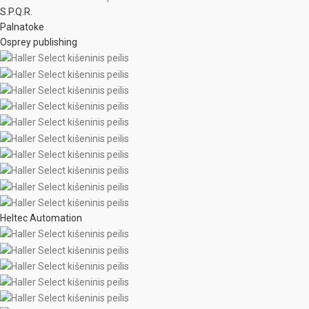
S.P.Q.R.
Palnatoke
Osprey publishing
Heltec Automation