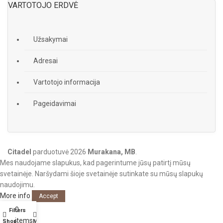
VARTOTOJO ERDVĖ
Užsakymai
Adresai
Vartotojo informacija
Pageidavimai
Citadel
parduotuvė
2026
Murakana, MB
.
Mes naudojame slapukus, kad pagerintume jūsų patirtį mūsų
svetainėje. Naršydami šioje svetainėje sutinkate su mūsų slapukų
naudojimu.
More info
Accept
0
Filters
items
Shop
My account