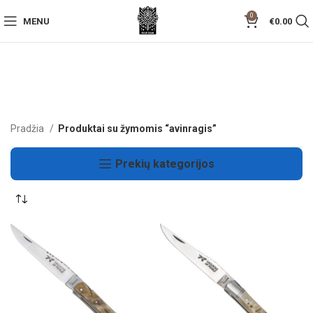
0
MENU
€
0.00
Pradžia
Produktai su žymomis “avinragis”
Prekių kategorijos