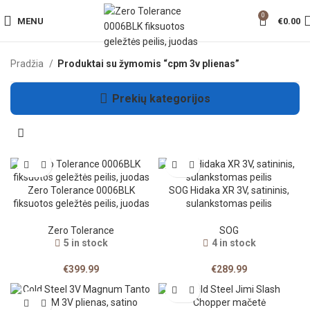
0
MENU
€
0.00
Pradžia
Produktai su žymomis “cpm 3v plienas”
Prekių kategorijos
Zero Tolerance 0006BLK
SOG Hidaka XR 3V, satininis,
fiksuotos geležtės peilis, juodas
sulankstomas peilis
Zero Tolerance
SOG
5 in stock
4 in stock
€
399.99
€
289.99