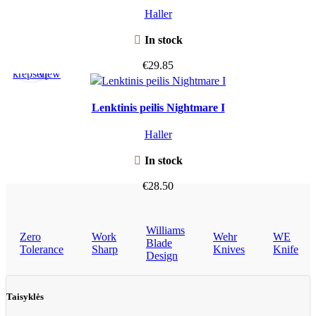
Haller
In stock
Į
Quick
€
29.85
krepšelį
view
Lenktinis peilis Nightmare I
Haller
In stock
€
28.50
Williams
Zero
Work
Wehr
WE
Blade
Tolerance
Sharp
Knives
Knife
Design
Taisyklės