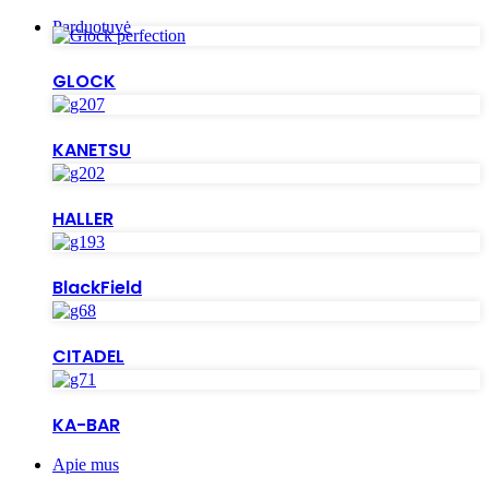
Parduotuvė
GLOCK
KANETSU
HALLER
BlackField
CITADEL
KA-BAR
Apie mus