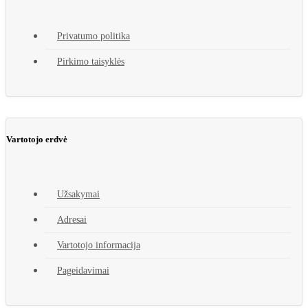
Privatumo politika
Pirkimo taisyklės
Vartotojo erdvė
Užsakymai
Adresai
Vartotojo informacija
Pageidavimai