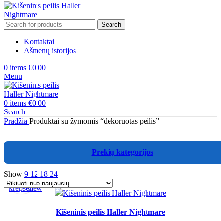
Search
Kontaktai
Ašmenų istorijos
0
items
€
0.00
Menu
0
items
€
0.00
Search
Pradžia
Produktai su žymomis “dekoruotas peilis”
Prekių kategorijos
Show
9
12
18
24
Į
Quick
krepšelį
view
Kišeninis peilis Haller Nightmare