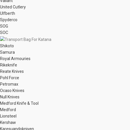
Valiant
United Cutlery
Ulfberth
Spyderco
SOG
SOC
Shikoto
Samura
Royal Armouries
Rikeknife
Reate Knives
Pohl Force
Petromax
Ocaso Knives
Null Knives
Medford Knife & Tool
Medford
Lionsteel
Kershaw
Karesuandokniven