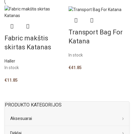
Transport Bag For
Fabric makštis
Katana
skirtas Katanas
In stock
Haller
€
41.85
In stock
€
11.85
PRODUKTO KATEGORIJOS
Aksesuarai
Dėklai