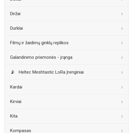
Diržai
Durklai
Filmų ir žaidimų ginklų replikos
Galandinimo priemonės - įrąnga
Heltec Meshtastic LoRa Įrenginiai
Kardai
Kirviai
Kita
Kompasas