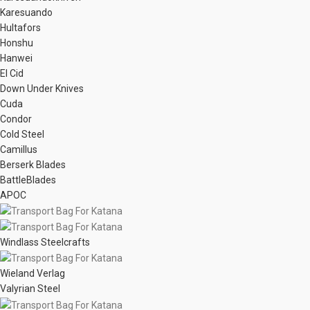
Karesuando
Hultafors
Honshu
Hanwei
El Cid
Down Under Knives
Cuda
Condor
Cold Steel
Camillus
Berserk Blades
BattleBlades
APOC
Windlass Steelcrafts
Wieland Verlag
Valyrian Steel