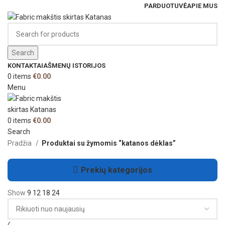
PARDUOTUVĖ
APIE MUS
Search
KONTAKTAI
AŠMENŲ ISTORIJOS
0
items
€
0.00
Menu
0
items
€
0.00
Search
Pradžia
Produktai su žymomis “katanos dėklas”
Prekių kategorijos
Show
9
12
18
24