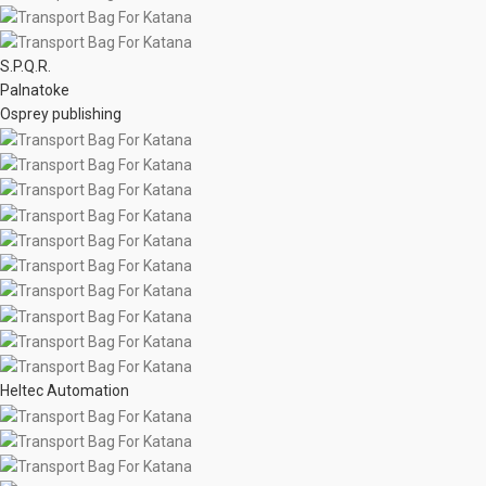
S.P.Q.R.
Palnatoke
Osprey publishing
Heltec Automation