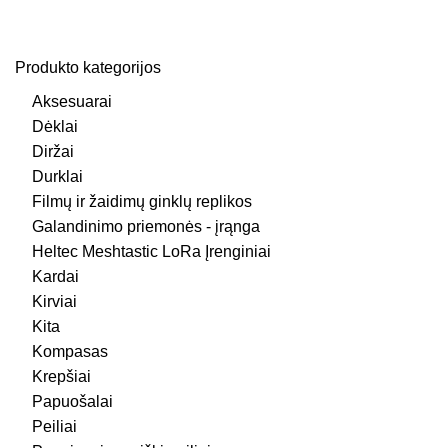
Produkto kategorijos
Aksesuarai
Dėklai
Diržai
Durklai
Filmų ir žaidimų ginklų replikos
Galandinimo priemonės - įrąnga
Heltec Meshtastic LoRa Įrenginiai
Kardai
Kirviai
Kita
Kompasas
Krepšiai
Papuošalai
Peiliai