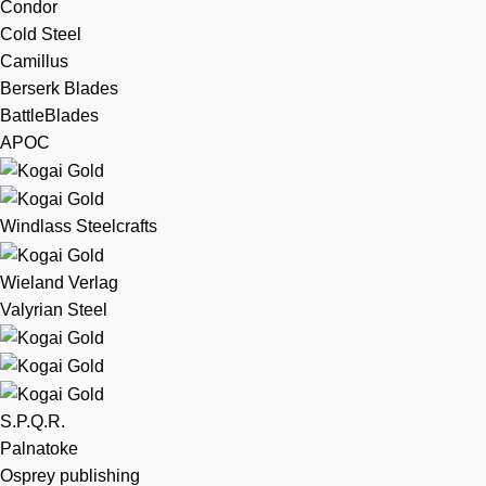
Condor
Cold Steel
Camillus
Berserk Blades
BattleBlades
APOC
Windlass Steelcrafts
Wieland Verlag
Valyrian Steel
S.P.Q.R.
Palnatoke
Osprey publishing